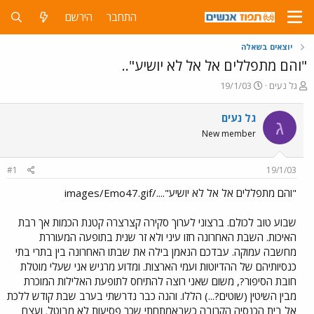
התחבר
הירשם
יוצאים בשאלה
"והם מתפללים אל אל לא יושיע"..
פ
פ
גל נעים
19/1/03
ו
ו
ת
ר
גל נעים
ג
ח
ס
New member
ה
ם
נ
ב
ו
ת
#1
19/1/03
ש
א
א
ר
"והם מתפללים אל אל לא יושיע"..../images/Emo47.gif
י
ך
שבוע טוב לכולם. ברצוני לערוך סקירה קצרצרה קטנת הכמות אך רבת
האיכות. השבת האחרונה חזו עיני ולא זר שנית בתופעה המעוררת
מחשבה עמוקה. עבדכם הנאמן בילה את שבתו האחרונה בין בתרי בתי
כנסיותיהם של ההדיוטות ועמי הארצות. ומדוע מרגיש אני שעלי מוטלת
חובת הסיפור?, משום שאני רוצה להתיחס לתופעת האלילות המוכרת
מבין השיטין (שוטים?...) הללו. והנה כבר נדרשתי בערב שבת קודש ללכת
אל בית הכנסיה הקרובה כשבאמתחתי שכר פסיעות לא מבוטל. ועצם