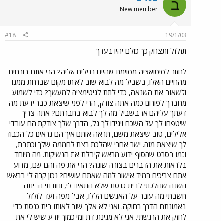
ב
New member
#18
19/1/03
תזלזל ותצחק כך כולם יהיו בעדך
לחזור לסיטואציה מסוימת שהיינו רגילים אליה? הרי אתם בורחים
מהחיים האלו, בשביל מה לבוא שוב לאותו מקום שברחת ממנו
ולשאוב את השנאה, כדי לתת לגיטימציה למעשך? כדי לשמוע
מחברך לפורום כמה אתה צודק, הרי לפני שיצאת כבר ידעת מה
דעתך עליהם אז בשביל מה לך לבוא בחברתם? אתה צריך
שיטפחו לך על השכם ויגידו לך גל, הדרך שלך צודקת הם עובדי
אלילים, טוב שיצאת משם, תראה אותם איך הם נראים כל הכבוד
לך שיצאת מזה. ישר אחרי שהלכת רצת לחממה שלך וכתבת,
וכמו בסרט שהסוף ידוע מראש קיבלת את הנשיקות. מה מיוחד
בלראות את הדברים בצורה שונה? הרי את פה והם שם, מדוע
אתם צריכים תמיד אישור למה שאתם עושים? נכון קרה לי בראש
השנה שהלכתי לבית כנסת שלא התאים לי, וחזרתי הביתה
חשבתי מה עובר על האנשים הללו, אבל מפה ועד לזלזל
באמונתם הדרך רחוקה. ואני לא אלך שוב לאותו בית כנסת כדי
לחזק את הרגשתי. אני לא מגינת דת ומי כמוך יודע שיש לי את