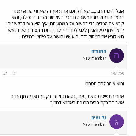
אבל לזיכוי הרבים... שאלו לחכם אחד: איך זה שאחרי שהוא עומד
בתפילה ומחשבותיו משוטטות בכל העולמות מלבד התפילה, והוא
קורא את המלים בלי לחשוב על משמעותם, איך הוא מעז לבקש "יהיו
לרצון אמרי פי,
והגיון ליבי
לפניך" ? ענה החכם: מסתבר שגם כאשר
הוא קורא את הפסוק הזה, הוא אינו חושב על פירוש המילים.
המנודה
ה
New member
#5
19/1/03
והוא אומר להם תטהרו
אחרי התפייטות כזאת , אחי, נטהרת. ולא דבק בך מאומה מן החרם
אשר הודבקת בבית הכנסת באתרא דחמיך
גל נעים
ג
New member