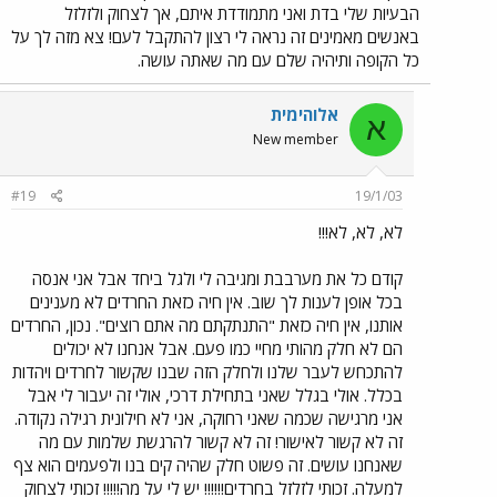
הבעיות שלי בדת ואני מתמודדת איתם, אך לצחוק ולזלזל
באנשים מאמינים זה נראה לי רצון להתקבל לעם! צא מזה לך על
כל הקופה ותיהיה שלם עם מה שאתה עושה.
אלוהימית
א
New member
#19
19/1/03
לא, לא, לא!!!
קודם כל את מערבבת ומגיבה לי ולגל ביחד אבל אני אנסה
בכל אופן לענות לך שוב. אין חיה כזאת החרדים לא מענינים
אותנו, אין חיה כזאת "התנתקתם מה אתם רוצים". נכון, החרדים
הם לא חלק מהותי מחיי כמו פעם. אבל אנחנו לא יכולים
להתכחש לעבר שלנו ולחלק הזה שבנו שקשור לחרדים ויהדות
בכלל. אולי בגלל שאני בתחילת דרכי, אולי זה יעבור לי אבל
אני מרגישה שכמה שאני רחוקה, אני לא חילונית רגילה נקודה.
זה לא קשור לאישור! זה לא קשור להרגשת שלמות עם מה
שאנחנו עושים. זה פשוט חלק שהיה קים בנו ולפעמים הוא צף
למעלה. זכותי לזלזל בחרדים!!!!!! יש לי על מה!!!!! זכותי לצחוק