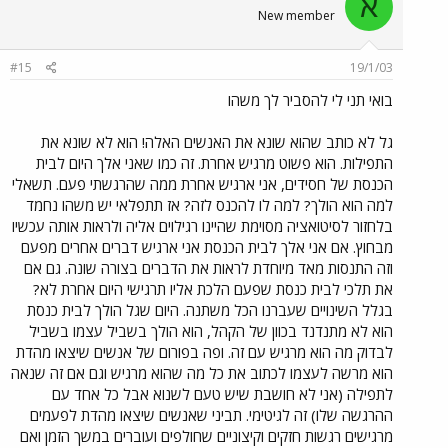
א
New member
#15
19/1/03
בואי תני לי להסביר לך משהו
גל לא כותב שהוא שונא את האנשים האלה! הוא לא שונא את
התפילות. הוא פשוט מרגיש אחרת. זה כמו שאני אלך היום לבית
הכנסת של חסידים, אני ארגיש אחרת ממה שהרגשתי פעם. תשאלי
למה הוא הולך? למה לו להכנס לזה? אז תתפלאי יש משהו נחמד
בלחזור לסיטואציה מסוימת שהיינו רגילוים אליה ולראות אותה עכשיו
מבחוץ. אם אני אלך לבית הכנסת אני ארגיש דברים אחרים מפעם
וזה התנסות מאד מיוחדת לראות את הדברים בצורה שונה. גם אם
את תלכי לבית כנסת שפעם הלכת אליו תרגישי היום אחרת לא?
בגלל השינויים שעברנו הכל משתנה. היום שגל הולך לבית כנסת
הוא לא מתנדנד בכוון של הקהל, הוא הולך בשביל עצמו בשביל
לבדוק מה הוא מרגיש עם זה. ופה בפורום של אנשים שיצאו מהדת
הוא מרשה לעצמו לכתוב את כל מה שהוא מרגיש וגם אם זה שנאה
לתפילה (אני לא חושבת שיש טעם לשנוא אבל כל אחד עם
ההרגשה שלו) זה לגיטימי. תביני שאנשים שיצאו מהדת לפעמים
מרגישים רגשות חזקים וקיצוניים שחולפים ועוברים במשך הזמן ואם