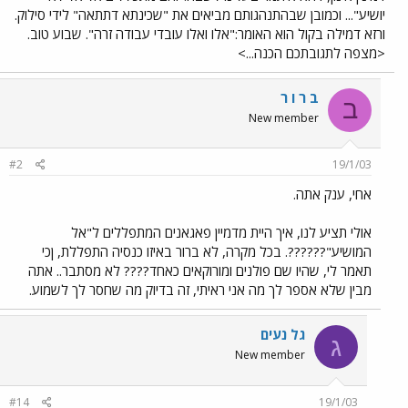
יושיע"... וכמובן שבהתנהגותם מביאים את "שכינתא דתתאה" לידי סילוק.
ורזא דמילה בקול הוא האומר:"אלו ואלו עובדי עבודה זרה". שבוע טוב.
<מצפה לתגובתכם הכנה...>
ב ר ו ר
ב
New member
#2
19/1/03
אחי, ענק אתה.
אולי תציע לנו, איך היית מדמיין פאגאנים המתפללים ל"אל
המושיע"??????. בכל מקרה, לא ברור באיזו כנסיה התפללת, ןכי
תאמר לי, שהיו שם פולנים ומורוקאים כאחד???? לא מסתבר.. אתה
מבין שלא אספר לך מה אני ראיתי, זה בדיוק מה שחסר לך לשמוע.
גל נעים
ג
New member
#14
19/1/03