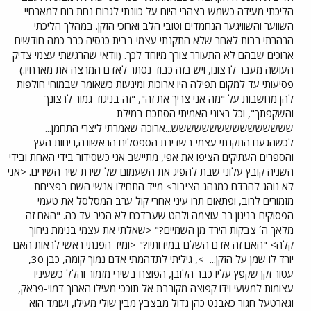
הליכתי מעידה כשמש בצהרי היום על כוונתי לגרום נחת רוח למארחיי
השווער והשוויגער הנחמדים וטובי הלב וארוכי הזקן. במהלך הליכתי
הרהרתי רבות לאחר שלא התקנתי עצמי בבית כנסיה כבר כמה חודשים
ארוכים שבהם לא התעורר צורך מיוחד לכך. (וודאי שהרגשתי עצמי צדיק
העושה מעבר לרצונו, ויש בזה כבוד נסתר לאדם המרצה את מארחיו.)
פסיעותי עד למקום תפילה היו ארוכות ומיגעות כשאומר שבמוחי חולפות
להן מחשבות על "מה אני צריך את זה", "זה בניגוד גמור לרצונך
והשקפתך", וכל רצוני האמיתי הסתכם במילת
שששששששששששששששש...ארוכה שאמרתי ליצרי התחמן...
לכשהגענו התקנתי עצמי בשדירת הספסלים הראשונה,ריחות העץ
והספרים העתיקים הציפו את אפי, מתיישב אני כשסידור בידי האחת ובידי
השניה קובץ עלוני שבת להפיג את השעמום של שירת שיר השירים. <אני
לא נוהג להרדם כמנהג הציבור> מייד התחילו אנשי השם בפציחת
מזמורים לרוב, ופתאום תרו עיני אחרי קול ערב המסלסל את טעמי
הפסוקים בניגון רב עוצמה ולהט שעבדכם לא הכיר עד כה. "האם זה
מלאך ה´ צבקות הירד מן השמיים?" <שאלתי את עצמי בנימת גיחוך
קלה> "האם זה אדם השלם במידותיו?" <ומיד הפנתי ראשי לראות האם
יורד לו שמן על הזקן...
>, גיליתי לתדהמתי אדם נמוך קומה, כבן 30,
עטור זקן שקפץ עליו כבר הלובן, הפוצח בשירי מזמור והלל כשעיניו
עצומות למשעי וידו קפוצה מקורבת אל תוככי מעילו הארוך דמוי-פראק,
וגארטעל חגור כאבנט כהן גדול מבצבץ מבין שולי מעילו, ועומד הוא