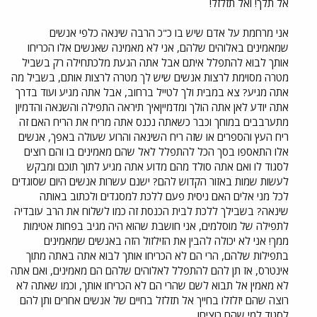
אל תלך! ואל תזלזל!
אני מרחמת על אדם שיש בו כ"כ הרבה שינאה כלפי אנשים
שמאמינים באלוהים שלהם, אני לא מאמינה שאנשים אלו הכריחו
אותך לבוא להתפלל איתם אבל אתה הגעת מלכתחילה רק בשביל
מטרה מסוימת לרצות אנשים שיש לך מטרה לרצות אותם, בשביל מה
אתה מגיע? צא במבית ולך לטייל ברחוב, אבל אתה מגיע ועוד בדרך
אתה יודע לאן אתה הולך ומדמייןאיך תיראה התפילה והשנאה והדמיון
מתערבבים במוחך וכבר כשאתה נכנס אתה מריח את הריח האם זה
ריח העץ והספרים או שזה ריח השינאה והרוע שעולה באפך, אנשים
אלו התאספו בסך הכל להתפלל לאל שהם מאמינים בו והם רוצים
לסגוד לו ואם אתה סולד מהם מדוע אתה מגיע לתוך תוכם ומבקש
לעשות שמות באזור הקדוש להם? ישנם עשרות אנשים היום שסוגדים
לכל מני אלים האם ניסית פעם ללכת למסגדים ולכתוב באותה
שינאה? בשבילך ללכת לבית הכנסת זה כמו לשלוח את הרב עובדיה
לתפילה של מוסלמים, אני חושבת שהוא היה מגיב בפחות אטימות
ממך! אני לא יכולה להבין את הזילזול הזה באנשים שמאמינים
בתפילות שלהם, הרי הם לא הכריחו אותך לבוא אתה באתה מתוך
אינטרס, אז תן להם להתפלל לאלוהים שלהם הם מאמינים, ואם אתה
לא מאמין אל תבוא לשם שהרי הם לא הכריחו אותך, וכמו שאתה לא
רוצה שהם יזלזלו בחייך אל תזלזל בחיים של אנשים אחרים ותן להם
לסגוד למי שהם רוצים!