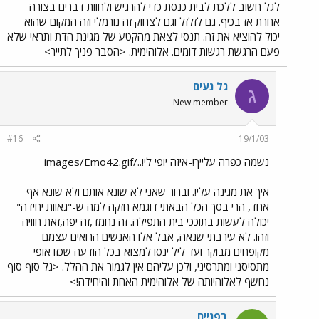
לגל חשוב ללכת לבית כנסת כדי להרגיש ולחוות דברים בצורה
אחרת אז בכיף. גם לזלזל וגם לצחוק זה נורמלי וזה המקום שהוא
יכול להוציא את זה. תנסי לצאת מהקטע של מגינת הדת ותראי שלא
פעם הרגשת רגשות דומים. אלוהימית. <הסבר פניך לתייר>
גל נעים
ג
New member
#16
19/1/03
נשמה כפרה עלייך!-איזה יופי לי!../images/Emo42.gif
איך את מגינה עלי!. וברור שאני לא שונא אותם ולא שונא אף
אחד, הרי בסך הכל הבאתי דוגמא חזקה למה ש-"גאוות יחידה"
יכולה לעשות בתוככי בית התפילה. זה נחמד,זה יפה,זאת חוויה
וזהו. לא עירבתי שנאה, אבל אלו האנשים הרואים עצמם
מקופחים מבוקר ועד ליל ינסו למצוא בכל הודעה שכזו אופי
מתסיסני ומתרסיני, ולכן עליהם אין לגמור את ההלל. <גל סוף סוף
נחשף לאלוהיותה של אלוהימית האחת והיחידה!>
בפניים