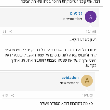
דבר, אחי קיבל רגליים קרות מחוסר בטחון ומאימת הציבור.
גל נעים
ג
New member
#8
19/1/03
רעיון לא רע דווקא...
"כתבנו גל נעים מוסר מהשטח כי על כל המבקרים ללבוש שכפ"ץ
קרמי ולחבוש קסדה לפני כניסתם אל שטח האש...".. ובנוגע לרעיון
השני שלך-לשיר את שלגיה-פצצות לתותבות אחי!. אני אחריך
בקודש!.
avidadon
A
New member
#13
19/1/03
פצצות לתותבות דווקא מסתדר מעולה