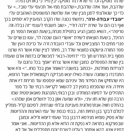
שלמד מוסיקה וכל מי שלא למד מוסיקה יבין מייד כי בארזים נפלה
שלהבת, ועוד איזה שלהבת,<שלהבת ממי-אל תכעסי עלי טוב?...> עד
כדי כך שנאלצתי לסנן מבין שיני את שלושת המשפטים האהובים עלי:
"עובדי עבודה-זרה"
, ניחשתי נכונה שדו הקרב המעניין לא יסתיים בכך
ואף רבו הם על שירת "לכה דודי", <שוב חשבתי לעצמי "זה נבלה וזה
טריפה">, השיא כמובן הגיע בתפילת מנחה,בשעת הוצאת הספר מן
ההיכל, בשעת הוצאתו לשירת "אשרי העם שככה לו", עטו כנשרים על
פגרי מתים כל המצביאים וכל עובדי העבודה זרה על כריכת העץ של
ספר התורה ונישקוהו כמוצאי שלל רב, מיותר לציין שהיו אשר היו שרצו
מסוף בית המדרש תוך כדי "דחיפה-רבא" למכשולים בדמות אדם שעמדו
בין שורות הספסלים. כמובן שהיו אשר צרחו "אמן" בכל גרונם עד
לצרידות מוחלטת, <ככתוב במשנה:"האומר אמן בכל כוחו..."> והיו אשר
התנדנדו בשמונה עשרה כאילו יצאו מבדיקה רקטומאלית אצל הרופא,
היו שהחזיקו את הסידור מול עיניהם שמא יפספסו עוד מריחת דיו אחת
ויחידה. והיו שהסכימו בחפץ לב להשאר לקריאה רבתי של כל ספר
התהילים עד לסיומו המוחלט. ובכן רבותי,התנהגות פאגאניסטית שכזו
הרבה זמן שלא חזו עיני, <ולא שמעה אוזן בכל ירושלים אמן שכזה!.>
בהחלט חוויה אנתרפולוגית מעניינת ובלתי שגרתית. לסיכום קליל-ממליץ
לכולם לבקר בגן החיות הזה, בבתי כנסת של עמי הארצות וההדיוטות
שלא פסיק פומיא מגירסא דרבנן בכל שעתי דיומא ולילא. וכמובן
שבפורקנא בתראה לא נפקת זה הרזא אלא מן ההדיוטות... ואני אומר
דמינין אינון, דהא איתמר בעלינו לשבח:"והם מתפללים אל אל לא