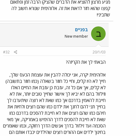
מגיע מרצון להוציא את הדברים שהציקו הרבה זמן ופתאום
קפצו שהוא חזר לראות את זה. אלוהימית שנורא חשוב לה
שתביני!
בפניים
ב
New member
#32
20/1/03
הבאתי לך את הקריזה?
אלוהימית יקרה, אני יכולה להבין את עוצמת הכעס שלך,
חייך לא היו קלים, וחיי כל חוזר בשאלה (כמו חוזר בתשובה)
לא קלים, אך אם כל זה, עזבת כן עזבת את החיים האלו
וזילזול בהם לא יביא לך אישור שחייך טובים יותר, את לא
חייבת להאמין בדרכם אך כמו שאת לא רוצה שיתערבו לך
בחייך תני להם לחנך את ילדם כמו שהם רוצים ולחיות את
חיהם כמו שהם רוצים את לא חייבת להסכים בדרכם כמו
שאת לא חייבת להסכים לדרך ההימיש באמריקה, אך מאי
הסכמה ועד זילזול בדרך אנשים הדרך רחוקה, וכמו שאומרים
בחינוך ילדים אם ההורים רוצים שהילדים יכבדו אותם הם