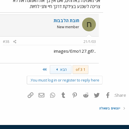
אני מאמינה באלוהים, ואם אין בך את האמונה את לא
צריכה לשכנע בצידקת דרכך חיי ותני לחיות.
חובת הלבבות
ח
New member
#38
21/1/03
../images/Emo127.gif
Last
1 of 3
הבא
You must log in or register to reply here.
פייסבוק
Twitter
Reddit
Pinterest
Tumblr
WhatsApp
דואר אלקטרוני
הוסף קישור
Share:
יוצאים בשאלה