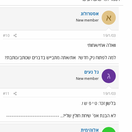
אסטרולוג
א
New member
#10
19/1/03
וואלה אחי/אחותי
למה לפתוח ניק חדש?
את/אתה מתבייש בדברים שכותב/כותבת?
גל נעים
ג
New member
#11
19/1/03
בלשון זכר: ט י פ ש !.
לא הבנת אפ´ שיחת חולין שלי?... ------------------------------
אלוהימית