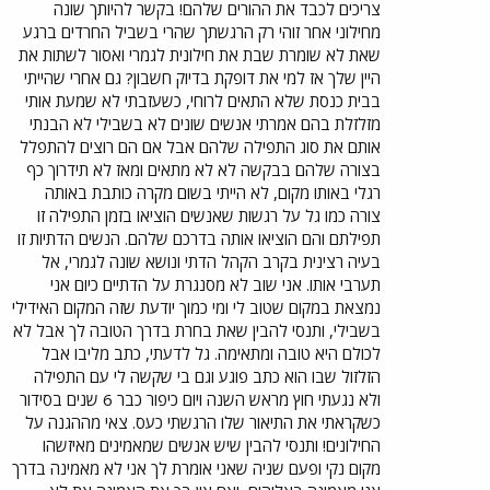
צריכים לכבד את ההורים שלהם! בקשר להיותך שונה
מחילוני אחר זוהי רק הרגשתך שהרי בשביל החרדים ברגע
שאת לא שומרת שבת את חילונית לגמרי ואסור לשתות את
היין שלך אז למי את דופקת בדיוק חשבון? גם אחרי שהייתי
בבית כנסת שלא התאים לרוחי, כשעזבתי לא שמעת אותי
מזלזלת בהם אמרתי אנשים שונים לא בשבילי לא הבנתי
אותם את סוג התפילה שלהם אבל אם הם רוצים להתפלל
בצורה שלהם בבקשה לא לא מתאים ומאז לא תידרוך כף
רגלי באותו מקום, לא הייתי בשום מקרה כותבת באותה
צורה כמו גל על רגשות שאנשים הוציאו בזמן התפילה זו
תפילתם והם הוציאו אותה בדרכם שלהם. הנשים הדתיות זו
בעיה רצינית בקרב הקהל הדתי ונושא שונה לגמרי, אל
תערבי אותו. אני שוב לא מסנגרת על הדתיים כיום אני
נמצאת במקום שטוב לי ומי כמוך יודעת שזה המקום האידילי
בשבילי, ותנסי להבין שאת בחרת בדרך הטובה לך אבל לא
לכולם היא טובה ומתאימה. גל לדעתי, כתב מליבו אבל
הזלזול שבו הוא כתב פוגע וגם בי שקשה לי עם התפילה
ולא נגעתי חוץ מראש השנה ויום כיפור כבר 6 שנים בסידור
כשקראתי את התיאור שלו הרגשתי כעס. צאי מההגנה על
החילונים! ותנסי להבין שיש אנשים שמאמינים מאיזשהו
מקום נקי ופעם שניה שאני אומרת לך אני לא מאמינה בדרך