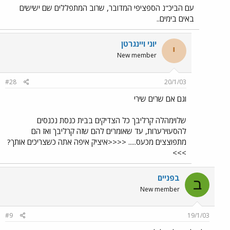
עם הביכ"נ הספציפי המדובר, שרוב המתפללים שם ישישים
באים בימים..
יוני ויינגרטן
י
New member
#28
20/1/03
וגם אם שרים שירי
שלוימהלה קרליבך כל הצדיקים בבית כנסת נכנסים
להסעוירערות, עד שאומרים להם שזה קרליבך ואז הם
מתפוצצים מכעס..... <<<<איציק איפה אתה כשצריכים אותך?
>>>
בפניים
ב
New member
#9
19/1/03