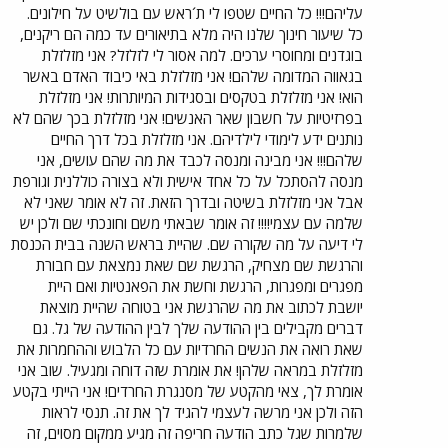
עליהם!!! כל החיים שטפו לי ת´ראש עם בולשיט על חילונים.
כל שיעור חינוך שלנו היה מלא בתיאורים עד כמה הם ריקנים,
בוגדנים ומחוסרי ערכים. למה אסור לי לזלזל? אני מזלזלת
בגאווה המדומה שלהם! אני מזלזלת באי כיבוד האדם באשר
הוא! אני מזלזלת בטקסים ובסגידות המיותרות! אני מזלזלת
בפרזיטיות על חשבון שאר האנשים! אני מזלזלת בכך שהם לא
נותנים ידע לימודי לילדיהם. אני מזלזלת בכל דרך החיים
שלהם!!! אני מבינה ומנסה לכבד את מה שהם עושים, אני
מנסה להסתכל על כל אחד אישית ולא בצורה כוללנית וגורפת
אבל אני מזלזלת בשיטה ובדרך הזאת. זה לא אומר שאני לא
שלמה עם עצמי!!!! זה אומר שבאתי משם וחונכתי שם ולכן יש
לי דיעה על מה שקורה שם. שהיית בראש השנה בבית הכנסת
והרגשת שם מצחיק, הרגשת שם שאת נמצאת עם חבורת
מפגרים ומפגרות, הרגשת וחשת את הפאנטיות ואם היית
יושבת לכתוב את מה שהרגשת אני בטוחה שהיית מוצאת
דברים מקבילים בין ההודעה שלך לבין ההודעה של גל. גם
שאת רואה את הנשים החרדיות עם כל הלבוש וההחמרות את
מזלזלת במראה שלהן! את אומרת שזה דוחה ומגעיל. שוב אני
אומרת לך, צאי מהקטע של מסנגרת החרדים! אני הייתי בקטע
הזה ולכן אני מרשה לעצמי להגיד לך את זה. תנסי לראות
שלמרות שגל כתב הודעה חריפה זה מגיע ממקום מסוים, זה