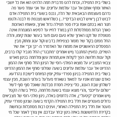
בשולי בית התפילה, וכרוח להט מדברית חמה הלהיט הוא את כל יושבי
האיזור וסחף אותם אל עבר עולמות עליונים. עוד אני עומד פעור פה
נדהם מעוצמתו הבאבאית של הלה, נכנס בשערי בית התפילה אדם
לבוש לבן ("איש לבוש הבדים"?...) כשלראשו מצנפת פז לבנה ולגופו
חגור הוא בכתם אופז ובידו ספר תפילה גדול וארוך, ופאותיו הארוכות
כאורך הגלות מסתלסלות להן במורד לחייו עד לסיפא המוגמרת ואינה
מטופלת של זקנו הארוך שלא טעם טעם תער בעשר שנות קיומו, והלה
החל מפזם בקול שיר מזמור כצפיחית בדבש וקול ענוג ומתוק מבין
הספסלים הראשוניים את מזמורו של האדמו"ר מ-"כך וכך" את שיר
השירים, כמעיין המתגבר (ויש אומרים "מתבגר") החל מגביר קולו ברבים,
וקול ענות חלושה הפך לקולות אש,תמרות עשן ומלחמה בניגון מארש
צבאי המצביע על מוצאו הפולני-רוסי של הניגון החל סוחף את ההמון
ההדיוט אל עבר עולמות עליונים בשעה שפלוני סוחף את ההמון ההדיוט
בשולי בית התפילה בניגון ספרדי עתיק יומין המיוחס לישיבת נהרדעא.
כאדם שצרמו אזניו עד למאוד נשארתי מעלעל בעלוני השבת, מכין עצמי
לשולחן שבת הענוג, כולי ציפיה חסרת סבלנות שאוכל סוף סוף לשיר
"שלום עלייכם" ,והרי מוצא עצמי בשעת מלחמה, כחייל בשדה הקטל
(ויש אומרים "קיטעל"), אלה נלחמים באלה, ניגון פולני-רוסי של מצביאים
גדולים מעטרים את חלל בית התפילה הקדמי בשעה שניגון ספרדי עתיק
מעטר את חלל בית התפילה האחורי, ועינים רבות מסתכלות ובוחשות
בקדירת הלחששנות באיזה ניגון יבחר עבדכם. אין צורך לאמר שכל מי