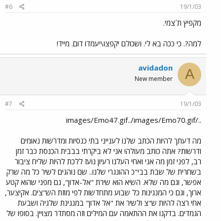
#6
19/1/03
מקפיץ ת´צמי.
למה?. כי ככה בא לי. ושכולם יקפצו\יעמדו דום. מייד!
avidadon
A
New member
#7
19/1/03
../images/Emo47.gif../images/Emo70.gif
מה דעתך להיות הכתב שלנו לענייני בתי כנסיות ומדרשות נאומים
ודרשות? אתה כותב מעולה! אני לא ביקרתי בבבית הכנסת כבר זמן
רב, לפני זמן מה אני ואחי העלנו רעיון נועז ללכת להיות שליח ציבור
בשחרית של שבת בבי"כ ההונגרי שלנו.. שם נוהגים לשיר כל מה שרק
אפשר, וגם מה שלא. השיא הוא שירת "אל-אדון", גם מפני שהוא קטע
ארוך, וגם כי המנגינות כל שבוע מתחדשות לפי מוזת הש"צים. אקיצער,
אחי רצה להיות ש"צ ולשיר את "אל אדון" במנגינת שלגיה ושבעת
הגמדים. בדקנו את ההתאמה עם המילים וזה מסתדר מצויין. בסופו של