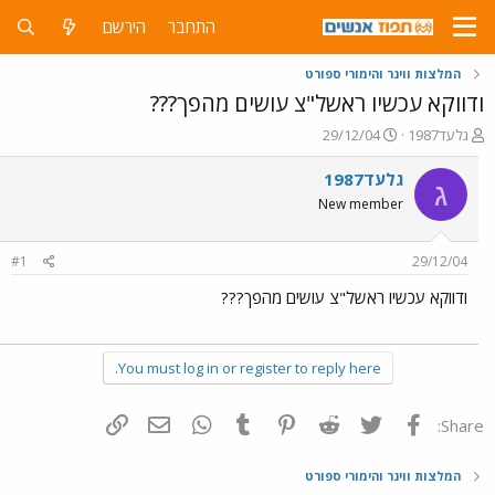
התחבר
הירשם
המלצות ווינר והימורי ספורט
ודווקא עכשיו ראשל"צ עושים מהפך???
פ
פ
גלעד1987
29/12/04
ו
ו
ת
ר
גלעד1987
ג
ח
ס
New member
ה
ם
נ
ב
ו
ת
#1
29/12/04
ש
א
א
ר
ודווקא עכשיו ראשל"צ עושים מהפך???
י
ך
You must log in or register to reply here.
פייסבוק
Twitter
Reddit
Pinterest
Tumblr
WhatsApp
דואר אלקטרוני
הוסף קישור
Share:
המלצות ווינר והימורי ספורט