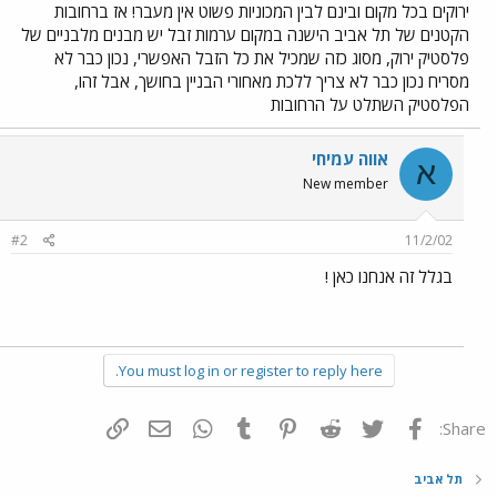
ירוקים בכל מקום ובינם לבין המכוניות פשוט אין מעבר! אז ברחובות
הקטנים של תל אביב הישנה במקום ערמות זבל יש מבנים מלבניים של
פלסטיק ירוק, מסוג כזה שמכיל את כל הזבל האפשרי, נכון כבר לא
מסריח נכון כבר לא צריך ללכת מאחורי הבניין בחושך, אבל זהו,
הפלסטיק השתלט על הרחובות
אווה עמיחי
א
New member
#2
11/2/02
בגלל זה אנחנו כאן !
You must log in or register to reply here.
פייסבוק
Twitter
Reddit
Pinterest
Tumblr
WhatsApp
דואר אלקטרוני
הוסף קישור
Share:
תל אביב