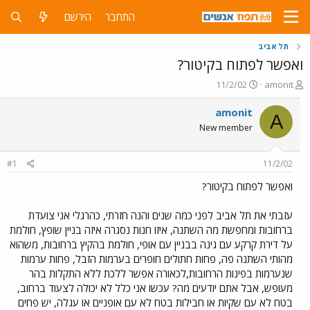
התחבר
הירשם
תל אביב
ואפשר לפתוח בקיטור?
פ
פ
11/2/02
amonit
ו
ו
ת
ר
amonit
A
ח
ס
New member
ה
ם
נ
ב
ו
ת
#1
11/2/02
ש
א
א
ר
ואפשר לפתוח בקיטור?
י
ך
עזבתי את תל אביב לפני כמה שנים והנה חזרתי, כהרגלי אני צועדת
ברחובות ומחפשת מה השתנה, איזו חנות נסגרה איזה בניין שופץ, חולמת
על דירת קרקע עם גינה בבניין עם אופי, חולמת בהקיץ ברחובות, משהוא
מהותי השתנה פה, פחות חתולים חופרים בערמות הזבל, פחות ערמות
שנערמות בפינות הרחובות,לכאורה אפשר ללכת ללא התקלות בהר
מעופש, אבל אתם יודעים מה? עכשו אני כלל לא יכולה לצעוד ברחוב,
בטח לא עם שקיות או חבילות בטח לא עם אופניים או עגלה, יש פחים