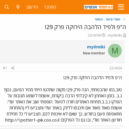
התחבר
הירשם
הארי פוטר - הספר
ה"פ ולפיד הלהבה הירוקה פרק 29!
פ
פ
22/4/04
my0miki
ו
ו
ת
ר
my0miki
M
ח
ס
New member
ה
ם
נ
ב
ו
ת
#1
22/4/04
ש
א
א
ר
ה"פ ולפיד הלהבה הירוקה פרק 29!
י
ך
טוב,כמו שהבטחתי, הנה פרק 29! מקווה שתהנו! הייתי מהיר הפעם, נכון?
נ.ב. בזמן האחרון לא קיבלתי הרבה ביקורות, אשמח לשמוע תגובות על
הפרק! נ.ב.ב.תחרות האתרים חזרה לפעול. הוספתי שוב את האתר שלי.
אשמח מאוד מאוד אם תיכנסו ללינק באתר שלי ותצביעו לי! (התחרות
מתאפסת פעם בחודש, כך שאם לא איכפת לכם, תצביעו לי כל תחילת
חודש) האתר שלי, ובו גם כל הפרקים: http://1potter1-pik.coo.co.il