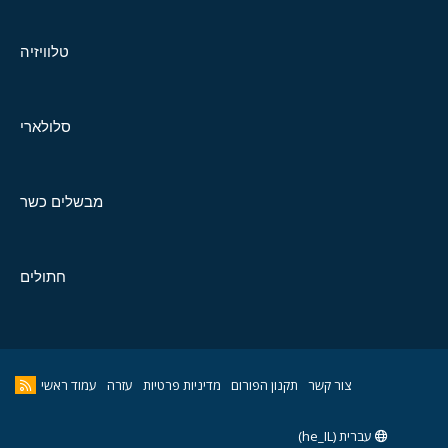
טלוויזיה
סלולארי
מבשלים כשר
חתולים
צור קשר
תקנון הפורום
מדיניות פרטיות
עזרה
עמוד ראשי
עברית (he_IL)