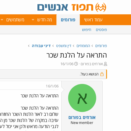
עמוד ראשי
פורומים
מה חדש
משתמשים
פוסטים
חיפוש
פורומים
המומחים
דין ומשפט
דיני עבודה
התראה על הלנת שכר
פ
פ
אורחים בפורום
16/1/06
ו
ו
ת
הנושא נעול.
ר
ח
ס
ה
ם
16/1/06
נ
ב
א
ו
ת
התראה על הלנת שכר
ש
א
א
ר
התראה על הלנת שכר
י
ך
אורחים בפורום
עזיבה במקרה של הלנות שכר מן הסו
New member