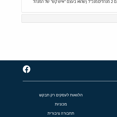
טלפונית/שיחה רגילה,האם זה קביל בביהמ"ש ? 3.האם אני צריך למען את המכתב לחברה או למנהל הביתה? ישנם 2 מנהלים:מנכ"ל (שהוא בעצם "איש קש" של המנהל
הלוואות לעסקים רק תבקש
מכוניות
תחבורה ציבורית