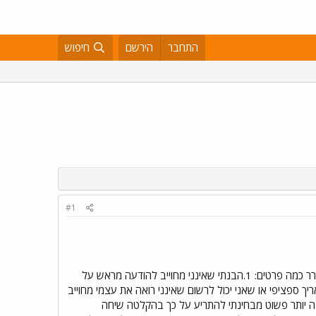
התחבר
הירשם
חיפוש
#1
שלום רב לאור הלנות השכר החוזרות ונשנות בעבודתי,הבנתי שיש לשלוח מכתב התראה למעביד על כך. רציתי לברר כמה פרטים: 1.הבנתי שאינני מחוייב להודעה מראש על
 ספציפי או שאני יכול לרשום שאינני רואה את עצמי מחוייב
ראש ולכן אני יכול לעזוב בכל תאריך ? (מבלי לפרט באיזה תאריך אני מפסיק להגיע לעבודה). 2.הרבה יותר פשוט מבחינתי להתריע על כך בהקלטה שיחה