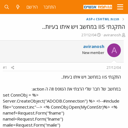
התחבר
הירשם
תכנות CSHTML ו-ASP
התקנתי IIS במחשב ויש איתו בעיות..
פ
פ
27/12/04
aviranosh
ו
ו
ת
ר
aviranosh
A
ח
ס
New member
ה
ם
נ
ב
ו
ת
#1
27/12/04
ש
א
א
ר
התקנתי IIS במחשב ויש איתו בעיות..
י
ך
במחשב של חבר שלי הרצתי את הטופס וזה ה action:
<% set ConnObj =
Server.CreateObject("ADODB.Connection") %> <!--#include
file="connect.inc"--> <% ConnObj.Open(MyConnStr)%> <%
namef=Request.Form("fname")
namel=Request.Form("lname")
maile=Request.Form("maile")