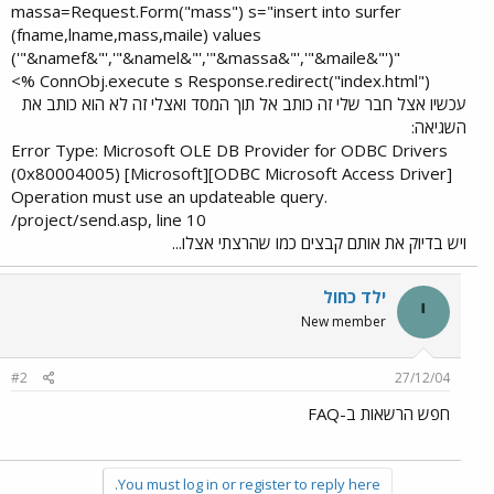
massa=Request.Form("mass") s="insert into surfer
(fname,lname,mass,maile) values
('"&namef&"','"&namel&"','"&massa&"','"&maile&"')"
ConnObj.execute s Response.redirect("index.html") %>​
עכשיו אצל חבר שלי זה כותב אל תוך המסד ואצלי זה לא הוא כותב את
השגיאה:
Error Type: Microsoft OLE DB Provider for ODBC Drivers
(0x80004005) [Microsoft][ODBC Microsoft Access Driver]
Operation must use an updateable query.
/project/send.asp, line 10​
ויש בדיוק את אותם קבצים כמו שהרצתי אצלו...
ילד כחול
י
New member
#2
27/12/04
חפש הרשאות ב-FAQ
You must log in or register to reply here.