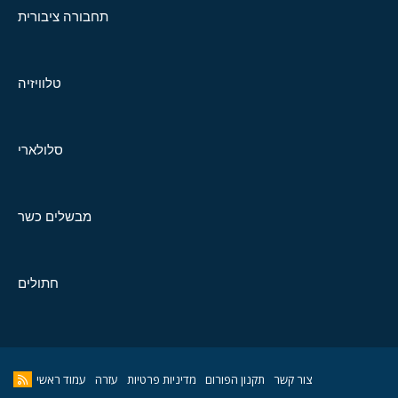
תחבורה ציבורית
טלוויזיה
סלולארי
מבשלים כשר
חתולים
צור קשר
תקנון הפורום
מדיניות פרטיות
עזרה
עמוד ראשי