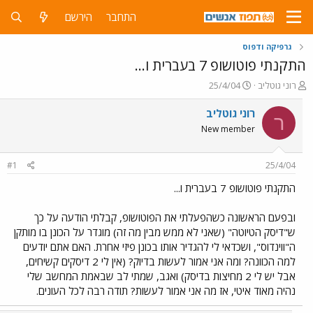
התחבר
הירשם
גרפיקה ודפוס
התקנתי פוטושופ 7 בעברית ו...
פ
פ
רוני גוטליב
25/4/04
ו
ו
ת
ר
רוני גוטליב
ר
ח
ס
New member
ה
ם
נ
ב
ו
ת
#1
25/4/04
ש
א
א
ר
התקנתי פוטושופ 7 בעברית ו...
י
ך
ובפעם הראשונה כשהפעלתי את הפוטושופ, קבלתי הודעה על כך
ש"דיסק הטיוטה" (שאני לא ממש מבין מה זה) מוגדר על הכונן בו מותקן
ה"ווינדוס", ושכדאי לי להגדיר אותו בכונן פיזי אחרת. האם אתם יודעים
למה הכוונה? ומה אני אמור לעשות בדיוק? (אין לי 2 דיסקים קשיחים,
אבל יש לי 2 מחיצות בדיסק) ואגב, שמתי לב שבאמת המחשב שלי
נהיה מאוד איטי, אז מה אני אמור לעשות? תודה רבה לכל העונים.