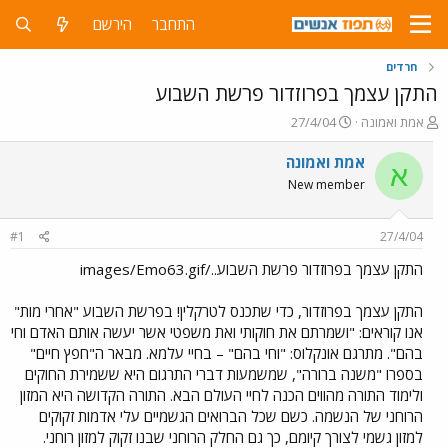
התחבר
הירשם
חרדים
התקן עצמך בפרוזדור פרשת השבוע
פ
פ
אמת ואמונה
27/4/04
ו
ו
ת
ר
אמת ואמונה
א
ח
ס
New member
ה
ם
נ
ב
ו
ת
#1
27/4/04
ש
א
א
ר
התקן עצמך בפרוזדור פרשת השבוע../images/Emo63.gif
י
ך
התקן עצמך בפרוזדור, כדי שתכנס לטרקלין! בפרשת השבוע "אחרי מות"
אנו קוראים: "ושמרתם את חוקותי ואת משפטי אשר יעשה אותם האדם וחי
בהם". מתרגם אונקלוס: "וחי בהם" – בחיי עלמא. מבאר ה"חפץ חיים"
בספרו "משנה ברורה", שמשמעות דברי התרגום היא ששמירת החוקים
ולימוד התורה מהווים הכנה לחיי העולם הבא. התורה הקדושה היא המזון
הרוחני של הנשמה. כשם שכל הברואים הגשמיים עלי אדמות זקוקים
למזון גשמי לצורך קיומם, כך גם החלק הרוחני שבנו זקוק למזון רוחני.