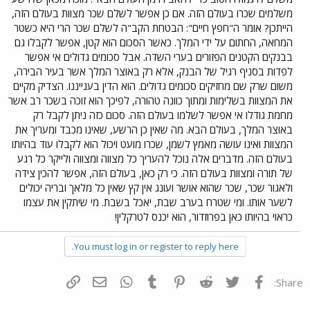
משלמים שכרו בעולם הזה. אם כן אפשר לשלם שכר מצוות בעולם הזה,
הייתכן? אומר ה"חפץ חיים": הבטחת הקב"ה לשלם שכר הרי היא כשטר
המחאה, החתום על ידי המלך. כאשר הסכום הוא קטן, אפשר לקבלו גם
בבנקים הקטנים הפזורים בערי השדה. אבל סכומים גדולים אי אפשר
לפדות בסניף רגיל של הבנק, אלא רק באוצר המלך אשר בעיר הבירה,
משום שרק שם מחזיקים סכומים גדולים. הוא הדין בענייננו. הצדיק מקיים
את המצוות בשלימות ומתוך כוונה טהורה, לפיכך הוא זוכה בשכר רב אשר
מחמת גודלו אי אפשר לשלמו בעולם הזה. סכום כזה ניתן לקבל רק
באוצר המלך, בעולם הבא. מה שאין כן הרשע, שאינו מכבד ומעריך את
המצוות ואינו עושה מאמץ לשמן, שכרו מועט ויכול הוא לקבלו עוד בהיותו
בעולם הזה. מדברים אלה נוכל להעריך כל מצווה ומצווה ולייקר כל רגע
של תורה ומצוות בעולם הזה. כי רק כאן, בעולם הזה, אפשר להכין צידה
ולאגור שכר, שכר שהוא אושר ועונג אין קץ שאין כל מלאך ובריה יכולים
לשער אותו. ומי שטרח בערב שבת, יאכל בשבת. מי שיתקין את עצמו
כראוי בהיותו כאן בפרוזדור, הוא יכנס לטרקלין!
You must log in or register to reply here.
פייסבוק
Twitter
Reddit
Pinterest
Tumblr
WhatsApp
דואר אלקטרוני
הוסף קישור
Share: