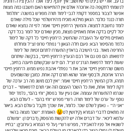
ברעב. אולי יש בינינו מי שיחשוב: איך יתכן? כיצד אוכל להכין צידה רוחנית
לנשמתי לתקופה כה ארוכה? אולם אין להתייאש! האם חשבנו כמה מצוות
אפשר לצבור במספר דקות? לגבי לימוד תורה מפורש במשנה: "ותלמוד
תורה כנגד כולם". הגאון מוילנא מוכיח מ'הירושלמי' שכל מילה שאדם
לומד נחשבת למצווה. והמשיך ה"חפץ חיים" ואמר: לפי זה נמצא שאדם
יכול לקיים בדקה אחת מאתיים מצוות, מכיון שאדם יכול לומר בכל דקה
מאתיים מילים! על העובדה שהחשיב ה"חפץ חיים" כל דקה של לימוד
נלמד מהסיפור הבא: פעם חלה הגאון ר' נפתלי טרופ זצ"ל ומחלתו
החריפה מאוד. בני הישיבה בראדין התעוררו לתרום זכויות של לימוד
לרפואתו. הם פנו גם אל רבם הנערץ ה"חפץ חיים", בבקשה שיתרום
שעות לימוד לרפואת הגרנ"ט זצ"ל. הם ידעו שבקשתם תיענה בחיוב,
משום שה"חפץ חיים" אהב את ר' נפתלי אהבת נפש ממש. ה"חפץ חיים"
הרהר ארוכות, ולבסוף אמר שהוא תורם דקה אחת. כמובן שהשומעים
תמהו, ולכן המשיך ה"חפץ חיים" ואמר: "אין לכם מושג מה רב ערכה של
דקת לימוד אחת, ואת כל השכר העצום הזה אני תורם לרפואתו!" – דברים
שגרמו להתעוררות עצומה. אם נעיין עוד בפסוק "וחי בהם", נלמד יסוד
נוסף על ערכו של לימוד תורה. רש"י מפרש "וחי בהם" – לעולם הבא.
"אני ה'" – נאמן לשלם שכר. כלומר, את שכרך תקבל בעולם הבא. ביאור
זה מתאים לדברי הגמרא (קידושין לט
האומרת: "שכר מצווה בהאי
עלמא ליכא". על דברים אלה יש להקשות מהפסוק (דברים ז): "ומשלם
לשונאיו אל פניו להאבידו", מפרש רש"י (על פי הגמרא בעירובין): "בחייו
משלם לו גמולו הטוב כדי להאבידו מן העולם הבא". מוכח מכאן שלרשע