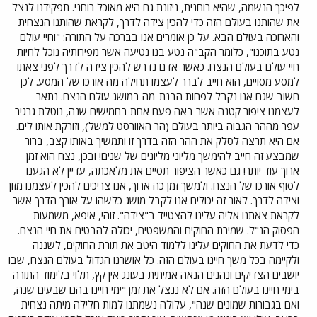
לפיכך הנשמה, שהיא רוחנית, ניזונת גם היא מאוכל רוחני. תפקידנו לנצל
את שהותנו בעולם הזה כדי להכין צידה לדרך, לקראת שהותנו הנצחית
והארוכה בעולם הבא. על כן אומרים אנו בברכה על התורה: "וחיי עולם
נטע בתוכנו", כלומר הקב"ה נטע בנו נטיעה אשר מפירותיה נוכל לחיות
חיי עולם בעולם הנצח. כאשר אדם נדרש להכין צידה לדרך לפני צאתו
למסע מסויים, הוא חייב לברר לעצמו תחילה מה אורכו של המסע. לכן
חשוב שגם אנו נקבל לפחות הבנת-מה במושג עולם הנצח. נתאר
לעצמנו ציפור קטנה אשר באה פעם אחת בחמישים שנה, נוטלת גרגיר
עפר מההר הגבוה ביותר בעולם (הר האוורסט למשל), וזורקת אותו לים.
אם היא תרצה לסלק את ההר הזה בדרך זו ותמשיך באותו קצב, ברור
שמבצע זה חייב להימשך מליוני מליונים של שנים! ובכן, נצח הוא זמן
ארוך עוד יותר! גם כאשר הציפור תסיים את מלאכתה, עדיין לא הגענו
לסוף אורכו של הנצח. ולמשך זמן כה ארוך, אנו צריכים להכין לעצמנו מזון
וצידה לדרך. לאור זה יכולים אנו לקבל מושג כלשהו על אורך הדרך אשר
לקראת צאתנו אליה עלינו להצטייד ב"צידה". זוהי, איפא, משמעות
הפסוק הנ"ל. שמירת החוקים והמשפטים, יכולה להבטיח את חיי הנצח.
כדי לדעת את החוקים עלינו ללמוד היטב את תורת החוקים, לשננה
ולקיימה בכל משך חיינו בעולם הזה. כל אושרנו הגדול בעולם הנצח, שבו
יושבים הצדיקים ונהנים הנאה אמיתית בעונג אין קץ, תלוי בלימוד התורה
בימי חיינו בעולם הזה. אם לא ננצל את זמן "ימי חיינו בהם שבעים שנה,
ואם בגבורות שמונים שנה", עלולה נשמתנו למות חלילה מיתה נצחית