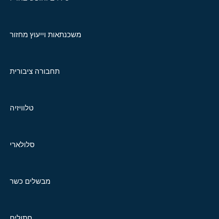
משכנתאות וייעוץ מחזור
תחבורה ציבורית
טלוויזיה
סלולארי
מבשלים כשר
חתולים