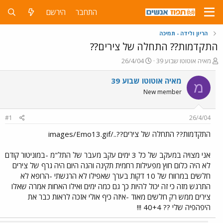
התחבר
הירשם
הריון ולידה - תמיכה
התקדמות?? התחלה של צירים??
פ
פ
מאיה אוטוטו שבוע 39
26/4/04
ו
ו
ת
ר
מאיה אוטוטו שבוע 39
מ
ח
ס
New member
ה
ם
נ
ב
ו
ת
#1
26/4/04
ש
א
א
ר
התקדמות?? התחלה של צירים??../images/Emo13.gif
י
ך
אני מצויה במעקב של כל 3 ימים עקב מעבר של התל"מ -במוניטור קודם
לא היה כלום חוץ מפעילות רחמית תקינה והנה היום היה גרף של צירים
חלשים במרווח של 10 דקות בערך שאפילו לא הרגשתי -הרופא לא
התרגש מזה כי זה יכול להיות כך גם כמה ימים ואילו האחות אמרה שאלו
צירים ממש רק חלשים מאוד -איזה כיף אולי אזכה לראות כבר את
היפהפיה שלי ?? 40+4 !!!