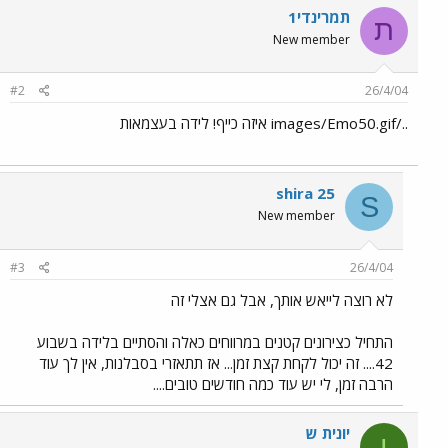
תמרינדי1
ת
New member
#2
26/4/04
../images/Emo50.gif איזה כייף! לידה בעצמאות
shira 25
S
New member
#3
26/4/04
לא רוצה לייאש אותך, אבל גם אצלי זה
התחיל כצירונים קטנים במרווחים כאלה והסתיים בלידה בשבוע
42.... זה יכול לקחת קצת זמן... אז תתאזרי בסבלנות, אין לך עוד
הרבה זמן, לי יש עוד כמה חודשים טובים....
יונית ש
י