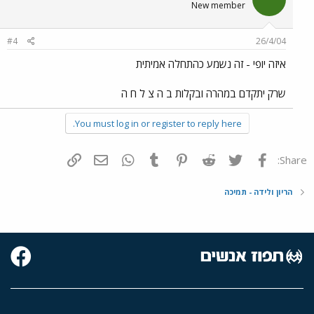
New member
#4
26/4/04
איזה יופי - זה נשמע כהתחלה אמיתית
שרק יתקדם במהרה ובקלות ב ה צ ל ח ה
You must log in or register to reply here.
פייסבוק
Twitter
Reddit
Pinterest
Tumblr
WhatsApp
דואר אלקטרוני
הוסף קישור
Share:
הריון ולידה - תמיכה