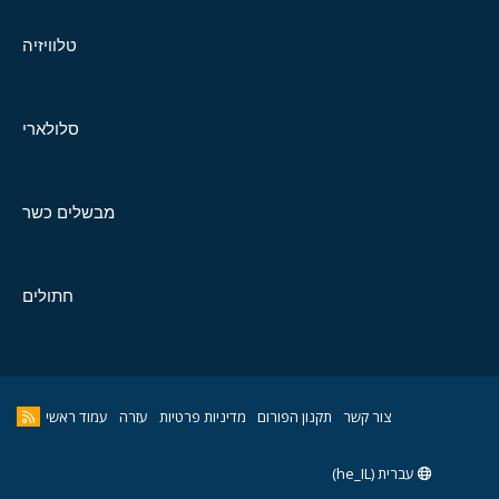
טלוויזיה
סלולארי
מבשלים כשר
חתולים
צור קשר
תקנון הפורום
מדיניות פרטיות
עזרה
עמוד ראשי
עברית (he_IL)