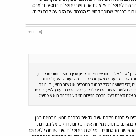
הבאים לירושלים אלא גם את תושבי ירושלים הנוסעים למרכז
חוף הכרמל שחוסך לתושבי הכרמל את הנסיעה לבת גלים)!
#11
ן "טדי" אליו רמזת יש במלחה קניון ענק המושך המוני מבקרים,
ר האחרון כמעט יש מאין מרכז עירוני משמעותי - הפעיל ביותר
לחה יש שטחים נרחבים לחניה (בלי השוואה בכלל לתחנה המרכזית או לאזור החאן), קיים בה
ביש גולומב-הרצוג, הכביש לגילה, כביש הרכבת ועוד). לצערי רבים
ר אלה (בפרט בעלי הרכב) המיקום המוצע במלחה הוא אופטימלי
ות: 1. כל המחקרים והסקרים שנעשו מוכיחים כי תחנת מלחה אינה כדאית כתחנת החאן מבחינת רצון
המשתמשים. 2. על פי תכנית המתאר העירונית - שימושי הקרקע נקבעו והותאמו ללא הקמת תחנת רכבת במקום. 3. תחנת מלחה אינה כתחנת חוף כרמל מבחינת
בה למיקומים בעלי משמעות מסחרית ואחרת. גם תחנת חוף כרמל לא ממוקמת במקום אופטימלי. 4. המציאות הבטחונית - פוליטית בירושלים עירי שונתה ללא היכר