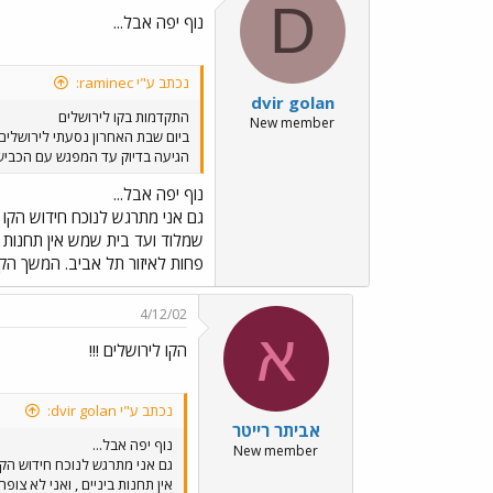
D
נוף יפה אבל...
נכתב ע"י raminec:
dvir golan
התקדמות בקו לירושלים
New member
ביום שבת האחרון נסעתי לירושלי
הגיעה בדיוק עד המפגש עם הכביש
נוף יפה אבל...
גם אני מתרגש לנוכח חידוש הקו
שמלוד ועד בית שמש אין תחנות ב
פחות לאיזור תל אביב. המשך הקו
4/12/02
א
הקו לירושלים !!!
נכתב ע"י dvir golan:
אביתר רייטר
נוף יפה אבל...
New member
גם אני מתרגש לנוכח חידוש הק
אין תחנות ביניים , ואני לא צ