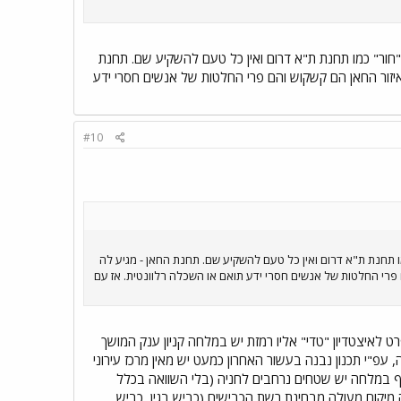
"חור" כמו תחנת ת"א דרום ואין כל טעם להשקיע שם. תחנת
איזור החאן הם קשקוש והם פרי החלטות של אנשים חסרי ידע
#10
ו תחנת ת"א דרום ואין כל טעם להשקיע שם. תחנת החאן - מגיע לה
 פרי החלטות של אנשים חסרי ידע תואם או השכלה רלוונטית. אז עם
לאיצטדיון "טדי" אליו רמזת יש במלחה קניון ענק המושך
 עפ"י תכנון נבנה בעשור האחרון כמעט יש מאין מרכז עירוני
חוף הכרמל היה לפני 15 שנה "חור"... ולא עוד. בנוסף במלחה יש שטחים נרחבים לחניה (בלי השוואה בכלל
חה מיקום מעולה מבחינת רשת הכבישים (כביש בגין, כביש