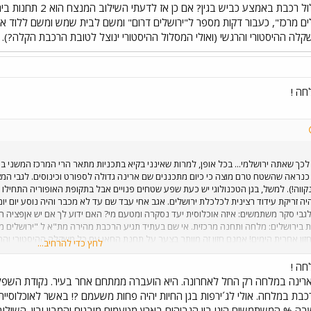
אןפציה הנדסית למסלול 
ם מרכז", כעבור דקות מספר ל"ירושלים דרום" ומשם לבית שמש ומשם ללוד או ב
ה ההיסטורי והרגשי (ואולי המסלול ההיסטורי ינוצל לטובת הרכבת הקלה?). לי
ה !
 לכך שאתה ירושלמי... בכל אופן, למרות שאינני בקיא בתכניות מתאר הרי המרכז המשני במ
כנראה שהשטח טרם מוצה כי כיום מתכננים שם ארינה גדולה לספורט וכינוסים. לגבי המצב
נקווה!). למשל, בגן הטכנולוגי יש כעת שפע שטחים פנויים אבל בתקופת האופוריה התחילו
לגבי סקר משתמשים: איזה אוכלוסית יעד נסקרה ומטעם מי? האם ידוע לך אם יש אןפציה ה
הוא 2 תחנות בירושלים: מלחה ותחנה מרכזית. אי שם בעתיד תגיע הרכבת מהירה מת"א ל "ירוש
זון אחרית הימים! אמנם חזון זה מוותר בצער על תחנת החאן עם כל משקלה ההיסטורי והר
לחץ כדי להרחיב...
ה !
 הארינה במלחה רק החל לאחרונה. היא הועברה ממתחם אחר בעיר. נקודת השפל 
כבת במלחה. אולי לג´ירפות בגן החיות יהיה פחות משעמם ?! באשר לאוכלוסי
בה % המשתמשים הינו בין הגבוהים בארץ מטעמים מובנים והמבין יבין. השילוב