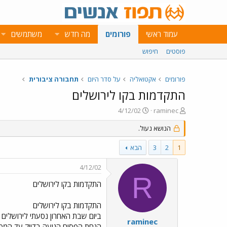
עמוד ראשי
פורומים
מה חדש
משתמשים
פוסטים
חיפוש
פורומים
אקטואליה
על סדר היום
תחבורה ציבורית
התקדמות בקו לירושלים
פ
פ
4/12/02
raminec
ו
ו
ת
הנושא נעול.
ר
ח
ס
ה
ם
1
2
3
הבא
נ
ב
ו
ת
4/12/02
ש
א
R
א
ר
התקדמות בקו לירושלים
י
ך
התקדמות בקו לירושלים
ביום שבת האחרון נסעתי לירושלים
raminec
הנחת הפסים הגיעה בדיוק עד המפ