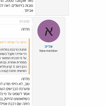
אביתר.
5/12/02
א
מלחה
נכתב ע"י אביתר רייטר
אדיה
תחנת הרכבת במלחה
New member
האישית: תחנה קטנה במ
מלחה
טוב, לא הייתי מודע ל
ומערכת הכבישים העתיד
אסור לשפוט על פי נקו
כשיתאושש ההייטק (באר