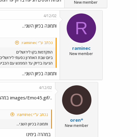
New member
4/12/02
R
ותמונה בכיוון השני...
נכתב ע"י raminec:
raminec
התקדמות בקו לירושלים
New member
ביום שבת האחרון נסעתי לירושלי
הגיעה בדיוק עד המפגש עם הכביש
ותמונה בכיוון השני...
4/12/02
O
../images/Emo45.gif במהרה בימינו
נכתב ע"י raminec:
oren*
ותמונה בכיוון השני...
New member
במהרה בימינו