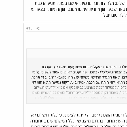
רכבת באמצע כביש בגין? אם כן אז לדעתי השילוב המנצח הוא 2 תחנות בירושלים: מלחה ותחנה מרכזית. אי שם בעתיד תגיע הרכבת
אר שבע. חזון אחרית הימים! אמנם חזון זה מוותר בצער על
לה טוב! יובל
#13
לחה הוקם שם משיקולי זמינות שטח (ועוד מישורי..) ומערכת
 הבטחוני/כלכלי - בתכנון פרוייקטים לאומיים אסור לשפוט על פי
 לבנות את המגדל הראשי. כשיתאושש ההייטק (בארה"ב...) אז תחנת
רכבת צמודה לגן תהיה זריקת עידוד רצינית לכלכלת ירושלים. אגב אחי עבד שם עד לא מכבר והיה נוסע יום יום מת"א. לוא היתה שם רכבת אפילו ב 75 דקות נסיעה מת:א הוא לא
נדסית למסלול רכבת באמצע כביש בגין? אם כן אז לדעתי השילוב
לים מרכז", כעבור דקות מספר ל"ירושלים דרום" ומשם לבית שמש ומשם
גשי (ואולי המסלול ההיסטורי ינוצל לטובת הרכבת הקלה?). לילה
הזמנית הופכת לעובדה קיימת לצערנו. כלכלת ירושלים לא
ית היעד: מדובר במדגם מייצג של כלל המשתמשים בתחבורה
 המנצח שלך הוא השילוב המנצח שלי !!! חזון אחרית הימים