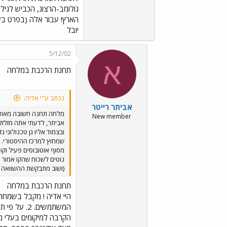
גולומב-הרצוג, הכביש לגיל
הארץ! עבור אלה (בפרט בע
יובל
5/12/02
א
תחנת הרכבת במלחה
נכתב ע"י אדיה:
אביתר רייטר
מלחה תחנה חשובה מאוד
New member
אביתר, לדעתי אתה מזלזל 
ובצמוד אליו גן טכנולוגי
מסוף אוטובוסים פעיל וקו
נוטים לשכוח שהקו אמור 
(ושוב מתבקשת ההשוואה ע
תחנת הרכבת במלחה