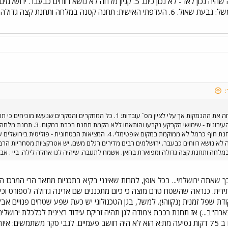
מאד אוקטובר 2000. מה שהיה נכון לאז - לא נכון כיום. 5. קניון מלחה 
טובות בירושלים. ראה למשל: גבעת שאול. 6. העדפתי האישית: תחנה קטנה במלחה
:
על פי תכנית המתאר העירונית
לחה ותחנת קצה גדולה ומפוארת בחאן. אשמח לתגובה. שיהיה לנו אחלה לילה. ביי . אבי
כך שאתה ירושלמי... בכל אופן, למרות שאינני בקיא בתכניות מתאר הרי המרכז ה
ית. כנראה שהשטח טרם מוצה כי כיום מתכננים שם ארינה גדולה לספורט וכינוס
דת שפל זמנית (נקווה!). למשל, בגן הטכנולוגי יש כעת שפע שטחים פנויים א
ה"ב...) אז תחנת רכבת צמודה לגן תהיה זריקת עידוד רצינית לכלכלת ירושלים.
היתה שם רכבת אפילו ב 75 דקות נסיעה מת:א הוא לא היה חושב פעמיים. לגבי סקר משת