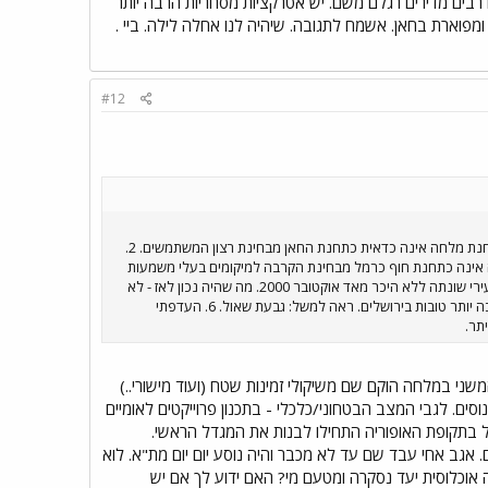
לא נושא רווחים כבעבר. ירושלמים רבים מדירים רגלם משם. יש אטרקציות מסחריות הרבה יותר
 ותחנת קצה גדולה ומפוארת בחאן. אשמח לתגובה. שיהיה לנו אחלה לילה. ביי .
#12
היי אדיה ! מקבל בשמחה את ההנמקות אך עלי לציין מס´ עובדות: 1. כל המחקרים והסקרים שנעשו מוכיחים כי תחנת מלחה אינה כדאית כתחנת החאן מבחינת רצון המשתמשים. 2.
 - שימושי הקרקע נקבעו והותאמו ללא הקמת תחנת רכבת במקום. 3. תחנת מלחה אינה כתחנת חוף כרמל מבחינת הקרבה למיקומים בעלי משמעות
מסחרית ואחרת. גם תחנת חוף כרמל לא ממוקמת במקום אופטימלי. 4. המציאות הבטחונית - פוליטית בירושלים עירי שונתה ללא היכר מאד אוקטובר 2000. מה שהיה נכון לאז - לא
נכון כיום. 5. קניון מלחה לא נושא רווחים כבעבר. ירושלמים רבים מדירים רגלם משם. יש אטרקציות מסחריות הרבה יותר טובות בירושלים. ראה למשל: גבעת שאול. 6. העדפתי
תר.
משני במלחה הוקם שם משיקולי זמינות שטח (ועוד מישורי..)
ים. לגבי המצב הבטחוני/כלכלי - בתכנון פרוייקטים לאומיים
בל בתקופת האופוריה התחילו לבנות את המגדל הראשי.
 אגב אחי עבד שם עד לא מכבר והיה נוסע יום יום מת"א. לוא
משים: איזה אוכלוסית יעד נסקרה ומטעם מי? האם ידוע לך אם יש