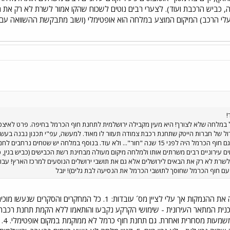
ה, כביש הרכבת ועוד). לצערי רבים נוטים לשכוח שהקו אמור לשרת לא רק את 
לי הרכב) המיקום המוצע במלחה הוא אופטימלי (ושוב מתבקשת ההשוואה עם 
!
במלחה שלא לצורך! היא מעין מקבילה ירושלמית לתחנת חוף הכרמל בחיפה. פרט לאיצטדיו
 גדול של חברות הייטק שתחנת רכבת צמודה תעזור לו מאוד. למעשה, עפ"י תכנון נבנה בעשו
שמחוץ למרכז ההיסטורי. גם חוף הכרמל היה לפני 15 שנה "חור"... ולא עוד. בנוסף במ
וים עירוניים רבים משרתים אותו ולמלחה מיקום מעולה מבחינת רשת הכבישים (כביש בגין, כ
לשרת לא רק את הבאים לירושלים אלא גם את תושבי ירושלים הנוסעים למרכז הארץ! עבו
ם חוף הכרמל שחוסך לתושבי הכרמל את הנסיעה לבת גלים)! יובל
היי אדיה ! מקבל בשמחה את ההנמקות אך עלי לציין מס´ עובד
הקר