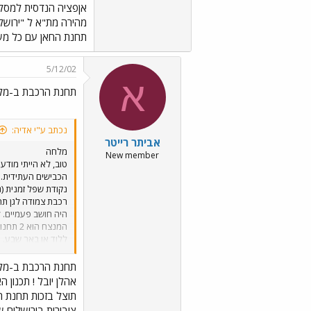
מהירה מת"א ל "ירושלי
תחנת החאן עם כל משקל
5/12/02
א
תחנת הרכבת ב-מלח
נכתב ע"י אדיה:
אביתר רייטר
מלחה
New member
טוב, לא הייתי מודע
הכבישים העתידית. 
נקודת שפל זמנית (
היה חושב פעמיים. 
המנצח 
ללוד או באר שבע. ח
טוב! יובל
תחנת הרכבת ב-מלח
אהלן יובל ! תכנון
תוצל בזכות תחנת ר
ציבורית בירושלים ש