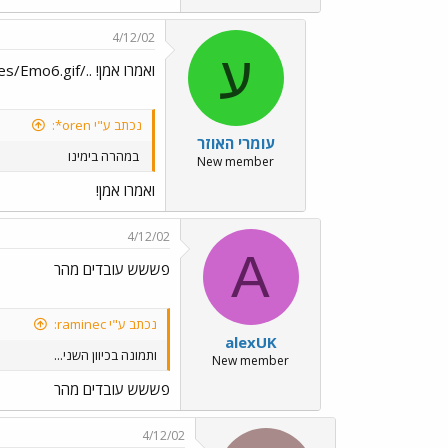
4/12/02
ע
ואמרו אמן! ../images/Emo3.gif../images/Emo6.gif
נכתב ע"י oren*:
עומרי האוזר
במהרה בימינו
New member
ואמרו אמן!
4/12/02
A
פששש עובדים מהר
נכתב ע"י raminec:
alexUK
ותמונה בכיוון השני...
New member
פששש עובדים מהר
4/12/02