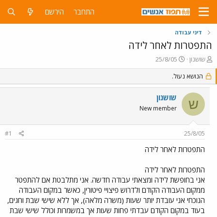
התחבר
הירשם
דיני עבודה
התפטרות לאחר לידה
פ
פ
שושנון
25/8/05
ו
ו
ת
ר
הנושא נעול.
ח
ס
ה
ם
שושנון
ש
נ
ב
New member
ו
ת
ש
א
א
ר
#1
25/8/05
י
ך
התפטרות לאחר לידה
התפטרות לאחר לידה
אני בחופשת לידה ומצאתי עבודה חדשה. אני מתלבטת אם להתפטר
ממקום העבודה הקודם ולדרוש פיצויי פיטורין, כאשר במקום העבודה
הנוכחי אני עובדת יותר שעות (משרה מלאה), אך ללא שישי שבת וחגים,
בעוד במקום הקודם עבדתי פחות שעות אך במשמרות וכולל שישי שבת