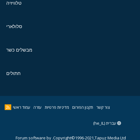
טלוויזיה
סלולארי
מבשלים כשר
חתולים
צור קשר
תקנון הפורום
מדיניות פרטיות
עזרה
עמוד ראשי
עברית (he_IL)
Forum software by
Copyright©1996-2021,Tapuz Media Ltd.