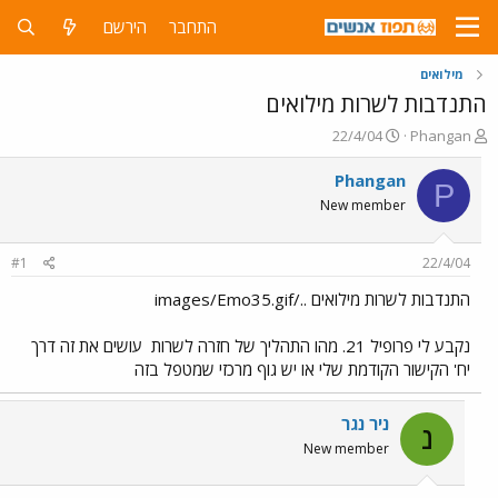
התחבר
הירשם
מילואים
התנדבות לשרות מילואים
פ
פ
22/4/04
Phangan
ו
ו
ת
ר
Phangan
P
ח
ס
New member
ה
ם
נ
ב
ו
ת
#1
22/4/04
ש
א
א
ר
התנדבות לשרות מילואים ../images/Emo35.gif
י
ך
נקבע לי פרופיל 21. מהו התהליך של חזרה לשרות
עושים את זה דרך
יח' הקישור הקודמת שלי או יש גוף מרכזי שמטפל בזה
ניר נגר
נ
New member