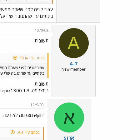
עצור שניה לפני שאתה ממשי
בינתיים עד שהתגובה שלי עלתה
12/9/03
A
תשובות
נכתב ע"י ארזS:
A-T
עצור שניה לפני שאתה ממש
New member
בינתיים עד שהתגובה שלי עלת
תשובות
המצלמה: Fujifilm finepix1300 1.3 מגהפיקסל ואיך אני משנה רזולוציה ל600*800?
12/9/03
א
דווקא מצלמה לא רעה.
נכתב ע"י A-T:
ארזS