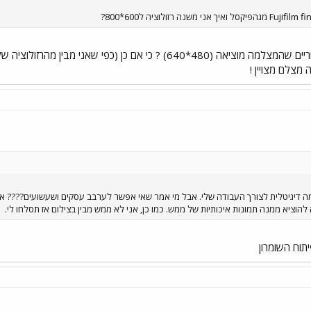
האם אלה הקבצים המקוריים שהמצלמה מוציאה (480*640) ? כי אם 
 מצלם מצויין !
דיגיטלית לצורך העבודה שלי. אבל מי אמר שאי אפשר לערבב עסקים ושעשועים???? אז ה
ציא ממנה תמונות איכותיות של ממש. כמו כן, אני לא ממש מבין בצילום אז תסלחו לי.
תוח השומרון