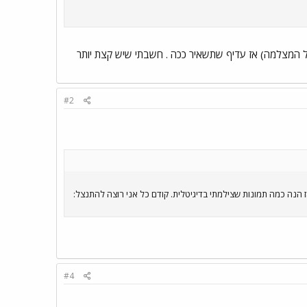
כן (כפי שאני מבין מהרזולוציה של המצלמה) אז עדיף שתשאיר ככה . חשבתי שיש קצת יותר
#2
נה כמה תמונות שצילמתי בדיגיטלית. קודם כל אני רוצה להתנצל:
#4