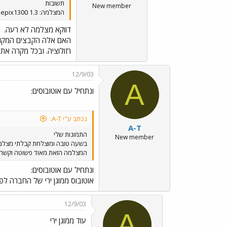
תשובות
New member
המצלמה: Fujifilm finepix1300 1.3 מגהפיקסל ואיך אני משנה רזולוציה ל600*800?
דווקא מצלמה לא רעה.
רזולוציה. ובכל מקרה אתה
12/9/03
A
ונתחיל עם אוטובוסים:
נכתב ע"י A-T:
A-T
התמונות שלי
New member
בשעה טובה ומוצלחת קבלתי מצלמה 
המצלמה הזאת מאוד פשוטה וקשה להו
ונתחיל עם אוטובוסים:
אוטובוס ממוגן ירי של החברה לפי
12/9/03
A
עוד ממוגן ירי