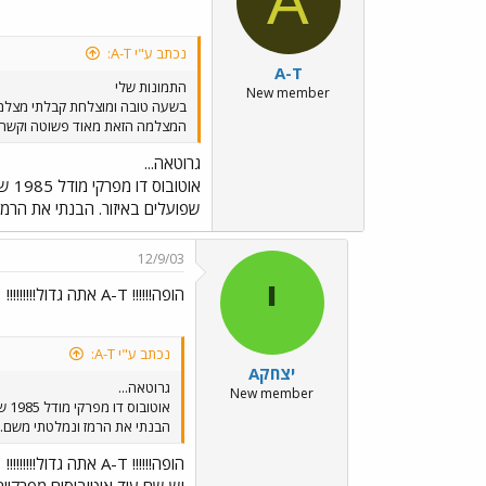
A
נכתב ע"י A-T:
A-T
התמונות שלי
New member
בשעה טובה ומוצלחת קבלתי מצלמה 
המצלמה הזאת מאוד פשוטה וקשה להו
גרוטאה...
אוט
שפועלים באיזור. הבנתי את הרמז
12/9/03
י
הופה!!!!!! A-T אתה גדול!!!!!!!!!
נכתב ע"י A-T:
יצחקA
גרוטאה...
New member
או
הבנתי את הרמז ונמלטתי משם.
הופה!!!!!! A-T אתה גדול!!!!!!!!!
יש שם עוד אוטובוסים מפרקיים מהסוג הזה (201-209, 210-240)? אם כן אנ