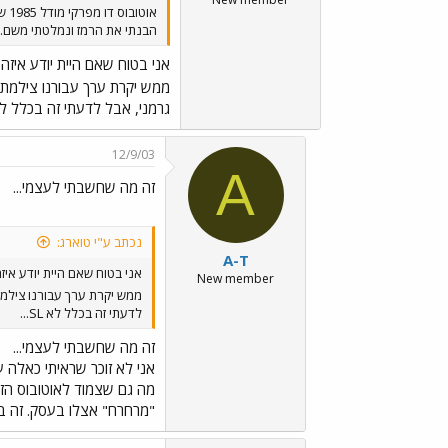
או
הבנתי את הרמז ונמלטתי משם.
אני בטוח שאם היית יודע איזה
ממש יקרת ערך עבורנו צילמת,
גרמני, אבל לדעתי זה בכלל לא SL.
12/9/03
A
זה מה שחשבתי לעצמי...
נכתב ע"י טוארג:
A-T
אני בטוח שאם היית יודע איז
New member
ממש יקרת ערך עבורנו צילמת
לדעתי זה בכלל לא SL...
זה מה שחשבתי לעצמי...
אני לא זוכר שראיתי כאלה 
מה גם שצמוד לאוטובוס הזה
"מרחרח" אצלו בעסק. זה בא