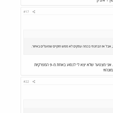
#17
 מעוד זוויות, אבל אז הבחנתי בכמה עסקים לא ממש חוקיים שפועלים באיזור.
ואני חשבתי שכל 9 המכונות מהסדרה הזו כבר פורקו!!! זוהי כמובן 208 שמספר הרישוי שלה הוא 40-108-55. אני מצטער שלא יצא לי לנסוע באחת מ-9 המפרקיות
#22