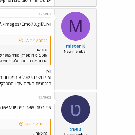
12/9/03
M
וואו../images/Emo70.gif../images/Emo70.gif../images/Emo70.gif
נכתב ע"י A-T:
mister K
גרוטאה...
New member
או
הבנתי את הרמז ונמלטתי משם.
וואו
הגרמניות האלה שהיו המפרקיות הראשונות ב"דן"!!!
12/9/03
ט
אני בטוח שאם היית יודע איזה
נכתב ע"י A-T:
טוארג
גרוטאה...
New member