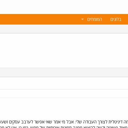
בלוגים
המומחים
דיגיטלית לצורך העבודה שלי. אבל מי אמר שאי אפשר לערבב עסקים ושעשועי
וד פשוטה וקשה להוציא ממנה תמונות איכותיות של ממש. כמו כן, אני לא ממש