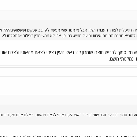
דיגיטלית לצורך העבודה שלי. אבל מי אמר שאי אפשר לערבב עסקים ושעשועים???? אז ה
ציא ממנה תמונות איכותיות של ממש. כמו כן, אני לא ממש מבין בצילום אז תסלחו לי.
ובוס דו מפרקי מודל 1985 שעומד סמוך לכביש חוצה שומרון ליד ראש העין רציתי לצאת מהאוטו 
 ונמלטתי משם.
טובוס דו מפרקי מודל 1985 שעומד סמוך לכביש חוצה שומרון ליד ראש העין רציתי לצאת מהאוטו ולצלם אותו
י מניח שלא צילמת. תודה ותמשיך !