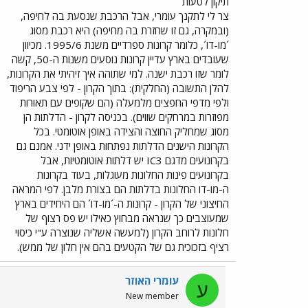
תיקון לטעות
צר לי לתקנך עומרי, אבל הרכבת שנסעת בה לחיפה,
(ובמקרה, גם זו שחזרת בה מחיפה) היא רכבת מסוג
´מו-דו´, כלומר קרונות ספרדיים משנת 1995/6. מכיוון
שעובדים בארץ עדיין קרונות נוסעים משנות ה-50, קשה
לומר שזו רכבת ישנה. למי שתוהה איך זיהיתי את הקרונות,
להלן התשובה (החלקית): בתוך הקרון - לפי צבע הריפוד
ולפי מדפי החפצים מלמעלה (הם שקופים עם תאורות
מפוזרות במרחקים שווים). בכניסה לקרון - הדלתות הן
מסוג שמחליק החוצה והצידה באופן אוטומטי. בכל
הקרונות הישנים הדלתות נפתחות באופן ידני. אמנם גם
בקרונועים מדגם IC3 יש דלתות אוטומטיות, אבל
בקרונועים פינות החלונות מעוגלות, בעוד בקרונות
ה-מו-דו החלונות בדלתות הם בצורת מלבן. לפי המראה
החיצוני של הקרון - קרונות ה-´מו-דו´ הם היחידים בארץ
שמעוצבים כך שנראה מבחוץ כאילו יש פס רצוף של
חלונות לרוחב הקרון (למעשה אשליה שנוצרה ע"י כיסוי
רציף בזכוכית גם של הקטעים בהם אין חלון של ממש).
עומרי האוזר
ע
New member