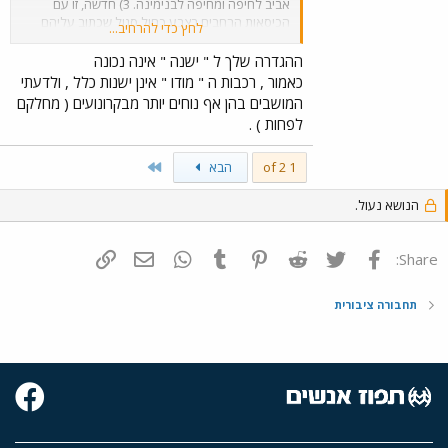
אביב לחיפה ומחיפה לבנימינה. 3) חדשה, זו עם
הכיסאות הרחבים בצבע כחול סגול שכתוב עליהם
לחץ כדי להרחיב...
רכבת ישראל... (המעבר בין הקרונות הוא ללא דלת
וכמעט לא מבחינים במעבר 4) דאבל דק (מובן מאליו)
ההגדרה שלך ל " ישנה " אינה נכונה
אשמח לדבר איתך בתוכנת מסרים כל שהיא פרטיי
כאמור , רכבות ה " מודו " אינן ישנות כלל , ולדעתי
נממצאים למטה תודה...
המושבים בהן אף נוחים יותר מבקרונועים ( מחלקם
לפחות ) .
Last
1 of 2
הבא
הנושא נעול.
פייסבוק
Twitter
Reddit
Pinterest
Tumblr
WhatsApp
דואר אלקטרוני
הוסף קישור
Share:
תחבורה ציבורית