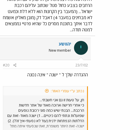
רציף בזכוכית גם של הקטעים בהם אין חלון של ממש).
הרחבים בצבע כחול סגול שכתוב עליהם רכבת
ישראל... (המעבר בין הקרונות הוא ללא דלת וכמעט
לא מבחינים במעבר 4) דאבל דק (מובן מאליו) אשמח
לדבר איתך בתוכנת מסרים כל שהיא פרטיי נממצאים
למטה תודה...
יהוושע
י
New member
#20
23/7/02
ההגדרה שלך ל " ישנה " אינה נכונה
נכתב ע"י עומרי האוזר:
חן, על טעות זו גם אני חשבתי...
כי אחרי חרישה ארוכה מאוד של אתר חדשות
הרכבת... הבנתי שיש כמה סוגי רכובת נוסעים
שפועלות ונתתי להם כינויים... 1) ישנה מאוד- זאת עם
הדלתות הנפתחות ידנית (עוד לא נסעתי-איך זה?). 2)
ישנה- זאת היותר משופרת, זאת שנסעתי איתה מתל