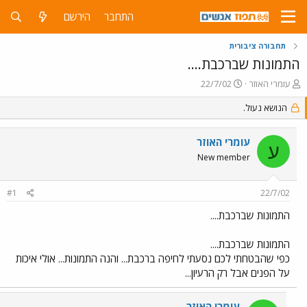
התחבר
הירשם
תחבורה ציבורית
התמונות שברכבת....
פ
פ
עומרי האוזר
22/7/02
ו
ו
ת
הנושא נעול.
ר
ח
ס
ה
ם
עומרי האוזר
נ
ב
ע
ו
ת
New member
ש
א
א
ר
#1
22/7/02
י
ך
התמונות שברכבת....
התמונות שברכבת....
כפי שהבטחתי לכם נסעתי לחיפה ברכבת... והנה התמונות... אולי איכות
על הפנים אבל רק הרעיון...
עומרי האוזר