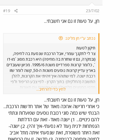
#19
23/7/02
חן, על טעות זו גם אני חשבתי...
נכתב ע"י חן מלינג:
תיקון לטעות
צר לי לתקנך עומרי, אבל הרכבת שנסעת בה לחיפה,
(ובמקרה, גם זו שחזרת בה מחיפה) היא רכבת מסוג ´מו-דו
´, כלומר קרונות ספרדיים משנת 1995/6. מכיוון שעובדים
בארץ עדיין קרונות נוסעים משנות ה-50, קשה לומר שזו
רכבת ישנה. למי שתוהה איך זיהיתי את הקרונות, להלן
התשובה (החלקית): בתוך הקרון - לפי צבע הריפוד ולפי
מדפי החפצים מלמעלה (הם שקופים עם תאורות
לחץ כדי להרחיב...
מפוזרות במרחקים שווים). בכניסה לקרון - הדלתות הן
מסוג שמחליק החוצה והצידה באופן אוטומטי. בכל
חן, על טעות זו גם אני חשבתי...
הקרונות הישנים הדלתות נפתחות באופן ידני. אמנם גם
כי אחרי חרישה ארוכה מאוד של אתר חדשות הרכבת...
בקרונועים מדגם IC3 יש דלתות אוטומטיות, אבל
הבנתי שיש כמה סוגי רכובת נוסעים שפועלות ונתתי
בקרונועים פינות החלונות מעוגלות, בעוד בקרונות
להם כינויים... 1) ישנה מאוד- זאת עם הדלתות
ה-מו-דו החלונות בדלתות הם בצורת מלבן. לפי המראה
הנפתחות ידנית (עוד לא נסעתי-איך זה?). 2) ישנה-
החיצוני של הקרון - קרונות ה-´מו-דו´ הם היחידים בארץ
זאת היותר משופרת, זאת שנסעתי איתה מתל אביב
שמעוצבים כך שנראה מבחוץ כאילו יש פס רצוף של
חלונות לרוחב הקרון (למעשה אשליה שנוצרה ע"י כיסוי
לחיפה ומחיפה לבנימינה. 3) חדשה, זו עם הכיסאות