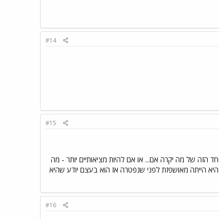
#14
#15
ד הזה של מה יקרה אם... או אם להיות מציאותיים יותר - מה
כש... עד כה נאלצנו להתמודד עם מות דודה אהובה ולא ידענו מה ואיך להסביר ל"גדול" (בן שלוש ו-8). היא הייתה מאושפזת לפני שנפטרה אז הוא בעצם יודע שהיא
#16