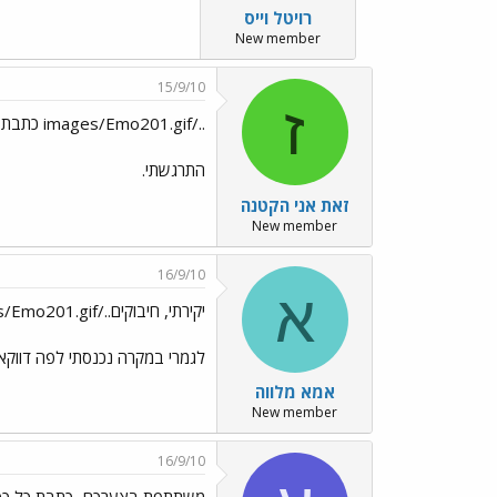
רויטל וייס
New member
15/9/10
ז
../images/Emo201.gif כתבת יפה מאוד...
התרגשתי.
זאת אני הקטנה
New member
16/9/10
א
יקירתי, חיבוקים../images/Emo201.gif
לגמרי במקרה נכנסתי לפה דווקא
אמא מלווה
New member
16/9/10