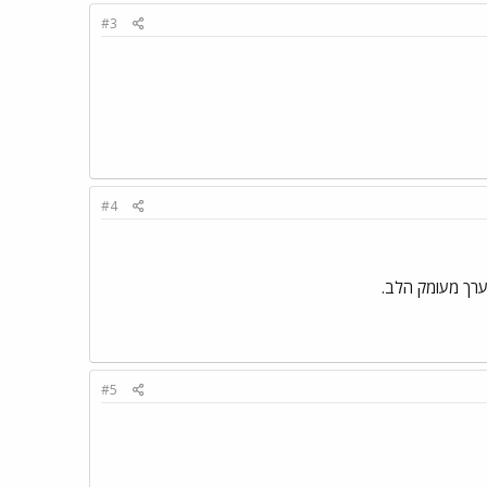
#3
#4
צערך מעומק הלב.
#5