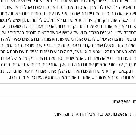
חייבת להסניף עוד קצת לפני שהיא עוזבת לתמיד. אחרי חצי שעה של חוסר שק
 לא ראה מה פיית השיניים הביאה לו, אני עם עיניים נפוחות כיוונתי אותו למתנ
וחיבקה אותי חזק חזק...אז הודעתי שהיום לא הולכים ללימודים/גן ושיש לי מ
שהם לא יראו אותה במציאות יותר רק בתמונות..ואני דומעת.הגדולה שואלת בע
הסתכל עליי...בעיניים חשדניות ושאל עכשיו אפשר לראות תוכנית בטלויזיה? ו
נו במוות והם לא יכולים לתפוס את המשמעות העצומה.הם המשיכו כאילו לא קר
מזמן.(חגגנו לה לפני שבוע וחצי יום הולדת 65). וכאילו אומר בקרוב נראה אותה שוב...ואני ש
תא באמת מתה? ו..אמא הוא שואל, למה מביאים עוגות טעימות אם סבתא מתה?זו
מות עם חמה נפלאה ואוהבת, אמא שנייה, סבתא מדהימה ו"קרצייה" של אהבה.ש
י בך, על יסורי המצפון שביום ההולדת שלך אחרי בית חולים עם כאבים בחזה, 
דבק..אם רק ידעתי שזו הפעם האחרונה שלך איתו...אם רק ידעתי שהברונכית מע
חרונה...סבתא אהובה... אוהבים אותך מאוד...ומתגעגעים כל אחד בדרכו.
ות הראשונות שכתבת אבל הדמעות חנקו אותי