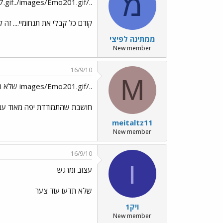
מ
../images/Emo7.gif../images/Emo201.gif מצטערת לשמוע
קודם כל קבלי את תנחומיי.... ז
ממתינה לפיצי
New member
16/9/10
M
../images/Emo201.gif שלא תדעו עוד צער ../images/Emo201.gif
חושבת שהתמודדת יפה מאוד עם ה
meitaltz11
New member
16/9/10
ו
עצוב ומרגש
שלא תדעו עוד צער
ויק1
New member