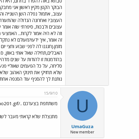
סבתא באה להפרד בחלום, היא היתה 
עצוב, אתמול נפלה השן השנייה והוא
העצוב? ואחרונה הגדולה שהתעוררה 
עצובים ולבכות, סיפרתי שזה אומר 
וזה לא היה אמור לקרות... האמצעי 
זה אומר, איך ידעו?מעולם לא נתקל
האבלים,תחילה שאל אותי באוזן, סב
בהזדמנות זו להודות על שנים מדהי
סליחה, על כל הפעמים שאוליי פגעת
שלא תחזיקי את תינוקי האהוב שלא י
נותנת לך להסניף עוד הסנפה אחת א
15/9/10
U
משתתפת בצערכם ../images/Emo201.gif
מתנצלת שלא קראתי מעבר לשור
UmaGuza
New member