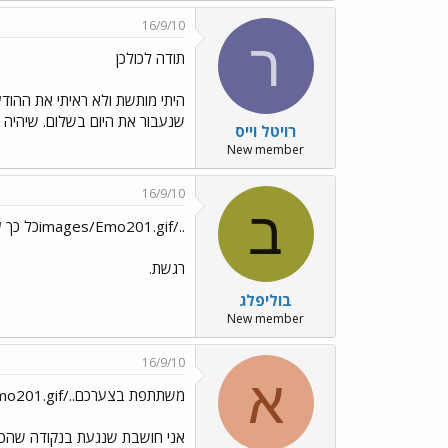
16/9/10
ר
תודה לכולכן
היתי מותשת ולא ראיתי את ההודע
שנעבור את היום בשלום. שיהיה יו
רויטל וייס
New member
16/9/10
ב
../images/Emo201.gifכל כך עצוב. של תדעו עוד כאב..
רגשת.
בוליפלג
New member
16/9/10
א
משתתפת בצערכם../images/Emo201.gif
אני חושבת שנגעת בנקודה שהכי מ