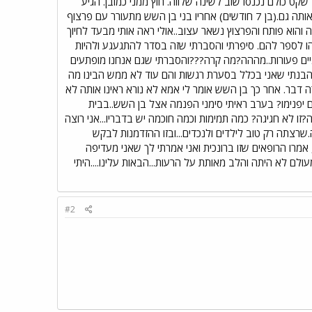
ט כולם נכנסו שוב לשינה שלווה. חוץ ממני כמובן. הגיע
הבוקר הקטן מקיץ ראשון אני מחבקת מאכילה ולוחשת לו באוזן...הפסדת את הסבתא הכי בעולם אבל נדאג שתכיר אותה גם.(בן 7 חודשים) אחריו בני בן השש מתעורר עם פרצוף
ה והוא פותח והפרצוץ נשאר עצוב..אולי ראה אותי מבעד לחיוך
שהו לספר להם. סיפרתי והסברתי שזה בסדר להתגעגע ולהיות
יניים פעורות..מההה?מה קרה???והסברתי שגם אנחנו מופתעים
אז הבנתי שאני בכלל בסערת רגשות והם עוד לא ממש הבינו מה
ה דבר. אחר כך בן השש אומר לי אמא לא נורא ראינו אותה לא
וב פורצת בבכי...מתי הם יפנימו? בערב ראיתי סימני הפנמה אצל בן השש..בבית
 לא חגיגה? כמה תמימות וכמה חוכמה יש בדבריו...אני רוצה
רצתה רק טוב לילדים ולנכדים...ובזו ההזדמנות לבקש
אמרו הרופאים שזו ברונכית ואני אמרתי לך שאני מעדיפה
ולם לא היתה והלב מאותת על הרעות...הבאות עלינו....היתי
#2