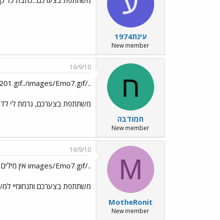
ע
משתתפת בצערכם...כתבת כל כך
עינת1974
New member
16/9/10
ח
../images/Emo201.gif../images/Emo7.gif
משתתפת בצערכם, גרמת לי לדמו
חמודבה
New member
16/9/10
M
../images/Emo7.gif אין מילים לנחם,רק הדמעות יכולות לבטא
משתתפת בצערכם ותנחומיי למ
MotheRonit
New member