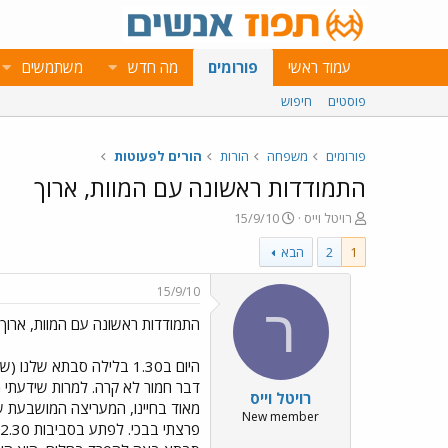
עמוד ראשי
פורומים
מה חדש
משתמשים
פוסטים
חיפוש
פורומים
משפחה
הורות
הורים לפעוטות
התמודדות ראשונה עם המוות, ארוך
פ
פ
רויטל וייס
15/9/10
ו
ו
1
2
הבא
ת
ר
ח
ס
ה
ם
15/9/10
נ
ב
ר
התמודדות ראשונה עם המוות, ארוך
ו
ת
ש
א
א
ר
היום ב1.30 בלילה סבתא ש
י
דבר חמור לא קרה. למרות שידעתי מ
רויטל וייס
ך
מאוד בחיינו, המעריצה המושבעת של
New member