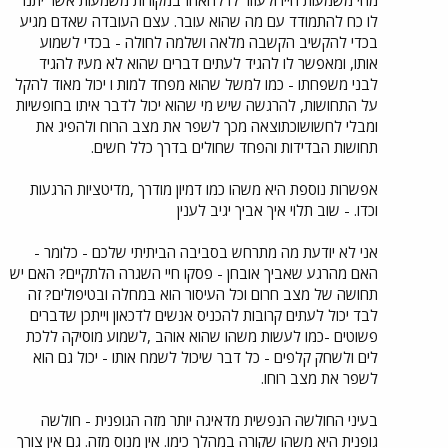
מהי משמעות חייו ולעזור לו להאחז במקורות משמעות אשר יתנו
לו כח להתמודד עם מה שהוא עובר. עצם העובדה שאדם מגיע
בכדי להקשיב הקשבה מלאה ושלמה לחולה - בכדי לשמוע
אותו, ומאפשר לו להגיד לעתים דברים שהוא לא מעיז להגיד
לבני משפחתו - כמו למשל שהוא מפחד למות ו יכול מאוד להקל
על התחושות, להרגשה שיש מי שהוא יכול לדבר איתו בחופשיות
ומבלי לחשושוכתוצאה מכך לשפר את מצב הרוח ולהפיג את
תחושות הבדידות והפחד שחולים בדרך כלל חשים.
אפשרות נוספת היא משהו כמו דמיון מודרך ,מדיטציות הרגעות
וכדו. - שוב תלוי איך אביך יגיב לענין
אני לא יודעת מה מתרחש בסביבה הביתיתי שלכם - כלומר -
האם מהרגע שאביך אובחן - פסקו חיי השגרה הלתקיים? האם יש
תחושה של מצב חרום וכל העיסור הוא במחלה ובטיפולים? זה
לבד יכול לעתים קרובות להכניס אנשים לדכאון וייתכן שדברים
פשוטים -כמו לעשות משהו שהוא אוהב ,לשמוע מוסיקה ללכת
לים ולשחק קלפים - כל דבר שיכול לשמח אותו - יכול גם הוא
לשפר את מצב רוחו.
בעיני החולשה הנפשית מדאיגה יותר מזה הגופנית - חולשה
גופנית היא משהו שקורה במהלך כימו. אין מנוס מזה. גם אין צורך