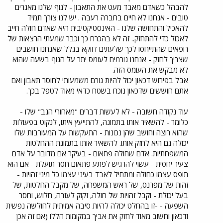
להבהל כשאדם מאבד מעט את התאבון - לגוף שלנו מאגרים
טובים - אנחנו לא חיים בחברה רעבה . יש לנו צורך תמיד
להאכיל והתחושה שלנו - האינסטיקטיבית היא שאדם חולה חייב
לאכול כדי להתחזק.. זה לא בהכרח כך וכבר שמעתי הרצאות של
רופאים שהתייחסו לכך שלעתים דווקא בגלל שאנחנו חושבים
שצריך לחזק - אנחנו גורמים לעומס יתר על הגוף בשעה שהוא
לא מבקש את העומס הזה.
אבל בפירוש דכאון יכול להיות גורם משמעותי לחוסר תאבון ואם
אתם חוששים שדכאון נוכח בשטח כדאי מאוד לטפל בכך.
עוד נקודה חשובה - לא לעשות דברים "מאחורי הגב" שלו -
כלומר - להשאיר אותו בתמונה, להתייעץ איתו, לנקוט בפעולות
שהוא רוצה וחושב שהן נכונות - התעקשות על המעורבות שלו
יכולה גם היא לחזק אותו. להשאיר אותו בתמונת ההחלטות
המשפחתיות. אדם שחולה פתאום - בעיקר אם מדובר על אדם
צעיר יחסית - עשוי להרגיש לפתע פתאום חסר תועלת - אם הוא
תופס עצמו כחולה ומתחיל לאבד בעיני עצמו כל מיני זהויות -
זהות של מפרנס, של ראש המשפחה, של מקבל החלטות, של
בעל יכולת - וקבל זהויות של חולה, זקוק לעזרה, חלוש, וחסר
השפעה - -זו בהחלט יכולה להיות סיבה אמיתית לחולשה נפשית
ודכאון וחשוב מאוד לחזק את אביך במקומות הללו (אם זה אכן