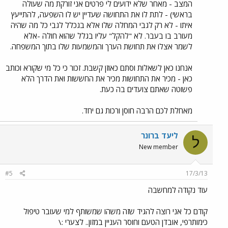
המצב - מאחר שלא ידועים לי פרטים אני זורקת מה שעולה
בראשי) - לתת לו את התחושה שעדיין יש לו השפעה, להתייעץ
איתו - לא רק לגבי המחלה שלו אלא בגכלל לגבי כל מה שהיה
מעורב בו בעבר. לא "להקל" עליו בגלל שהוא חולה -אלא
לשמר אצלו את תחושת הערך והמשמעות שלו בתוך המשפחה.
אנחנו כאן לשאלות וסתם כאוזן קשבת. זכור כי כל מי שקורא וכותב
כאן - מכיר את התחושות מכיר את החששות ואת הדרך הלא
פשוטה שאתם צועדים בה כעת.
מאחלת לכם הרבה חוסן ורכות גם יחד.
ליעד ברונר
ל
New member
#5
17/3/13
עוד נקודה למחשבה
קודם כל אני רוצה להגיד שזה משהו שמשותף למי שעובר טיפול
כימותרפי, אובדן הטעם וחוסר העניין במזון.. לצערי :\