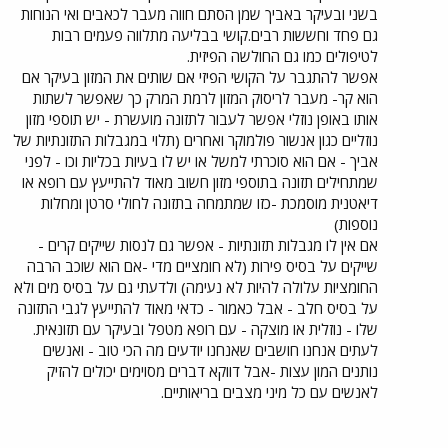
בשני ובעיקר באביך שמן הסתם חווה מעבר לכאבים ואי הנוחות
גם פחד וחששות רבים.קושי בבליעה מתלווה פעמים רבות
לטיפולים כמו גם החולשה הפיזית.
אפשר להתגבר על הקושי הפיזי אם שותים את המזון בעיקר אם
הוא קר- מעבר לריסוק המזון לרמת המרק כך שאפשר לשתות
אותו באופן נוזלי אפשר לעבור לתזונה מועשרת - יש תוספי מזון
נוזליים כגון אנשור פולמוקר ואחרים (תלוי במגבלות התזונתיות של
אביך - אם הוא סוכרתי למשל או יש לו בעיות בכליות וכו - לפני
שמתחילים תזונה בתוספי מזון חשוב מאוד להתייעץ עם רופא או
דיאטנית מוסמכת -כזו שמתמחה בתזונה לחולי סרטן ומחלות
נוספות)
אם אין לו מגבלות תזונתיות - אפשר גם לנסות שייקים קרים -
שייקים על בסיס פירות (לא חומציים מדי -אם הוא שוכב הרבה
החומציות עלולה להיות לא נעימה) ולדעתי גם על בסיס מים ולא
על בסיס חלב - אבל כאמור - כדאי מאוד להתייעץ לגבי התזונה
שלו - נוזלית או מוצקה - עם רופא מטפל ובעיקר עם תזונאית.
לעתים אנחנו חושבים שאנחנו יודעים מה הכי טוב - ואנשים
נותנים המון עצות -אבל דווקא דברים מסוימים יכולים להזיק
לאנשים עם כל מיני מצבים בריאותיים.