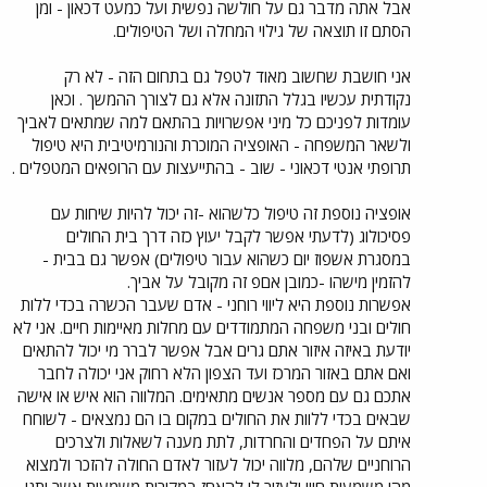
אבל אתה מדבר גם על חולשה נפשית ועל כמעט דכאון - ומן
הסתם זו תוצאה של גילוי המחלה ושל הטיפולים.
אני חושבת שחשוב מאוד לטפל גם בתחום הזה - לא רק
נקודתית עכשיו בגלל התזונה אלא גם לצורך ההמשך . וכאן
עומדות לפניכם כל מיני אפשרויות בהתאם למה שמתאים לאביך
ולשאר המשפחה - האופציה המוכרת והנורמיטיבית היא טיפול
תרופתי אנטי דכאוני - שוב - בהתייעצות עם הרופאים המטפלים .
אופציה נוספת זה טיפול כלשהוא -זה יכול להיות שיחות עם
פסיכולוג (לדעתי אפשר לקבל יעוץ כזה דרך בית החולים
במסגרת אשפוז יום כשהוא עבור טיפולים) אפשר גם בבית -
להזמין מישהו -כמובן אםפ זה מקובל על אביך.
אפשרות נוספת היא ליווי רוחני - אדם שעבר הכשרה בכדי ללות
חולים ובני משפחה המתמודדים עם מחלות מאיימות חיים. אני לא
יודעת באיזה איזור אתם גרים אבל אפשר לברר מי יכול להתאים
ואם אתם באזור המרכז ועד הצפון הלא רחוק אני יכולה לחבר
אתכם גם עם מספר אנשים מתאימים. המלווה הוא איש או אישה
שבאים בכדי ללוות את החולים במקום בו הם נמצאים - לשוחח
איתם על הפחדים והחרדות, לתת מענה לשאלות ולצרכים
הרוחניים שלהם, מלווה יכול לעזור לאדם החולה להזכר ולמצוא