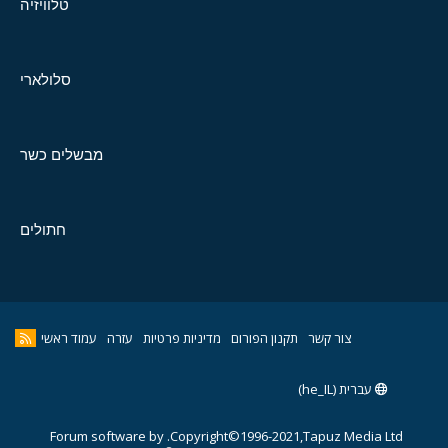
טלוויזיה
סלולארי
מבשלים כשר
חתולים
צור קשר
תקנון הפורום
מדיניות פרטיות
עזרה
עמוד ראשי
עברית (he_IL)
Forum software by
Copyright©1996-2021,Tapuz Media Ltd.