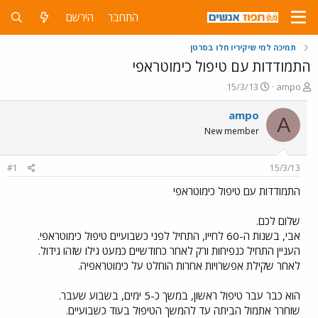
התחבר
הירשם
תמיכה למי שיקיריו חלו בסרטן
התמודדות עם טיפול כימוטראפי
פ
פ
15/3/13
ampo
ו
ו
ת
ר
ampo
A
ח
ס
New member
ה
ם
נ
ב
ו
ת
#1
15/3/13
ש
א
א
ר
התמודדות עם טיפול כימוטראפי
י
ך
שלום לכם.
אבי, בשנות ה-60 לחייו, התחיל לפני כשבועיים טיפול כימוטראפי.
העניין התחיל כנפיחות ורק לאחר כחודשיים כמעט גילו שזהו גידול.
לאחר שקילת אפשרויות אחרות הוחלט על כימוטראפיה.
הוא כבר עבר טיפול ראשון, במשך כ-5 ימים, בשבוע שעבר.
שוחרר אתמול הביתה עד להמשך הטיפול בעוד כשבועיים.