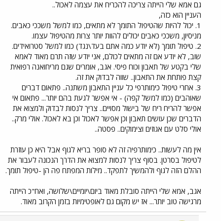
גם אמא שלי הייתה צריכה להכריח את עצמה לאכול..
העניין הוא כזה,
1. יכול להיות שהטיפול התומך לא מתאים, כמו למשל משככי כאבים.
מניסיון, משככי כאבים יכולים להוות יותר צרות מהטיפול עצמו.
2. טיפול תומך (לא יודע כמה אתם בעד\נגד) כמו למשל סטרואידים.
שוב, לא יודע אם זה מתאים לכולם, אני יודע שזה תרם מאוד לאמא
שלי בקטע של תאבון וכוח פיסי. אגב, אומרים שגם מריחואנה רפואית
קצת פותחת את התאבון.. שווה לבדוק את זה.
3. אחרי טיפול כימותרפי כל עניין התאבון משתנה.. פתאום דברים
שאוהבים (כמו למשל קפה) - אי אפשר לגעת בהם יותר... פתאום אי
אפשר להריח ריח של בישול מסויים.. צריך לנסות לבדוק ולמצוא את
הדברים שכן עושים תאבון וכן אפשר לאכול וכן בא לאכול. אולי מרק..
אולי סלט עם אגוזים וצימוקים.. פסטה..
אין מה לעשות.. כימותרפיה זה לא סופר בריא לגוף אבל היא כן עוזרת
לטיפול בסרטן. בסוף צריך לנסות למצוא את הדרך הנכונה לעבור את
ההלם הזה לגוף ולהמשיך לתפקד.. מילות המפתח פה הן -טיפול תומך.
אגב, אמא שלי הייתה סובלת מאוד ביום\יומיים\שלושה, ואח"כ הייתה
מרגישה טוב יותר... אז יש מקום גם לאופטימיות בזמן הקרוב מאוד.