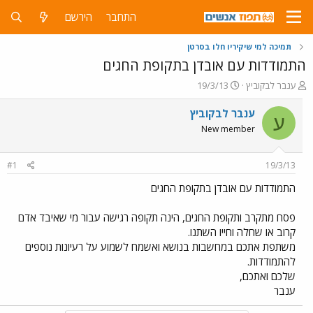
התחבר
הירשם
תמיכה למי שיקיריו חלו בסרטן
התמודדות עם אובדן בתקופת החגים
פ
פ
ענבר לבקוביץ
19/3/13
ו
ו
ת
ר
ענבר לבקוביץ
ע
ח
ס
New member
ה
ם
נ
ב
ו
ת
#1
19/3/13
ש
א
א
ר
התמודדות עם אובדן בתקופת החגים
י
ך
פסח מתקרב ותקופת החגים, הינה תקופה רגישה עבור מי שאיבד אדם
קרוב או שחלה וחייו השתנו.
משתפת אתכם במחשבות בנושא ואשמח לשמוע על רעיונות נוספים
להתמודדות.
שלכם ואתכם,
ענבר