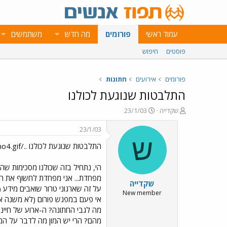
עמוד ראשי
פורומים
מה חדש
משתמשים
פוסטים
חיפוש
פורומים
אירועים
חתונות
התלבטות שנוגעת לכולנו
פ
פ
שקדייה
23/1/03
ו
ו
ת
ר
23/1/03
ח
ס
ש
התלבטות שנוגעת לכולנו ../images/Emo4.gif
ה
ם
נ
ב
ו
ת
הי, נתחיל בזה שכולנו מסכימות שהפו
ש
א
מפחדת... אני מפחדת לחשוף את המק
שקדייה
א
ר
על זה שארגוני טרור שואבים מידע (
י
New member
אי פעם במפגש פורום (לא משנה איז
ך
מה לגבי החתונה? ה-ארוע של חיינו
מהם? הרי יש המון מה לדבר על המ