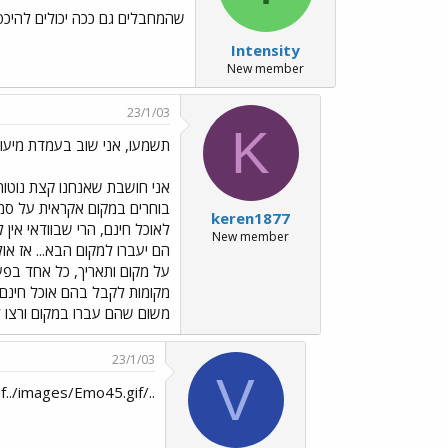
שהמחבלים גם ככה יכולים להיכס 
Intensity
New member
23/1/03
K
תשמעו, אני שוב בעמדת מיעוט.
אני חושבת שאנחנו קצת נוטות 
בוחרים במקום אקראית על סמך 
keren1877
לאוכל חינם, הרי שבוודאי אין
New member
הם יעברו למקום הבא... אז אול
על מקום ותאריך, כל אחד בפע
מקומות לקבל בהם אוכל חינם? 
משום שהם עברו במקום ורצו 
23/1/03
V
../images/Emo45.gif../images/Emo45.gif../images/Emo45.gif