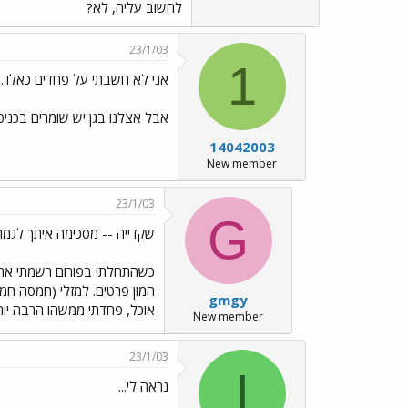
לחשוב עליה, לא?
23/1/03
1
אני לא חשבתי על פחדים כאלו...
אבל אצלנו בגן יש שומרים בכניס
14042003
New member
23/1/03
G
שקדייה -- מסכימה איתך לגמר
כשהתחלתי בפורום רשמתי את כ
המון פרטים. למזלי (חמסה חמס
gmgy
אוכל, פחדתי ממשהו הרבה יות
New member
23/1/03
I
נראה לי...