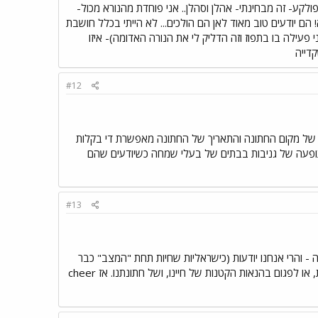
ולקע- זה מבחינתי- אהלן וסהלן.. אני פוחדת מהנורא מכול-
! הם יודעים טוב מאוד לאן הם הולכים... לא הייתי בכלל חושבת
ילה בו בתפוז וזה הדליק לי את הנורה האדומה)- איזו
קדייה
#12
הן של מקום החתונה והתאריך של החתונה מאפשרת די בקלות
 תופעה של גניבות בבתים של בעלי שמחה כשיודעים שהם
#13
- והרי אנחנו יודעות (כישראליות שחיות תחת "המצב" כבר
כמה שנים) - שאו שדברים קורים, או שלא, ואין דרך ממשית להתגונן בפניהם, ובטח לא להפסיק לחיות, או לפגום בהנאות הקטנות של חיינו, ושל חתונתנו. אז cheer