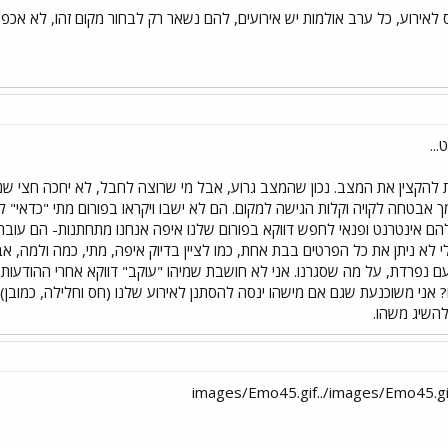
לאירוע, כל ערב אולמות יש אירועים, להם נשאר רק לבחור מקום זהו, לא אכ
..
להקצין את המצב. נכון שהמצב גרוע, אבל מי שרוצה לחבל, לא יחכה חצי שנה א
אבטחה לקויה וקלות הגישה למקום. הם לא ישבו ויקראו בפורום מתי "כדאי" לה
 להם אינטרנט ופנאי לחפש דווקא בפורום שלנו איפה אנחנו מתחתנות- הם עוברים
י לא ניתן את כל הפרטים בבת אחת, כמו לציין בדיוק איפה, מתי, כמה ולמה, אב
ם נפרדת, על מה שסגרנו. אני לא חושבת שמיהו "עוקב" דווקא אחרי ההודעו
אני משוכנעת שגם אם מישהו ינסה להסתנן לאירוע שלנו (חס וחלילה, כמובן),
להשיג משהו.