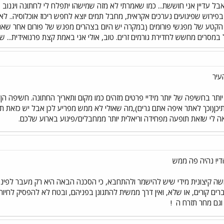
ל עדיין אני חוששת... כמו שאמרתי לא מזה שמישהו יתפלח לי לחתונה ויגנוב פ
ן בפירוש שפיגועים נערכים אקראית, מחבל תמים יוצא לחפש ריכוז אוכלוסיה.. לא
קטע של מפגשי פורומים (במקרה יש היום בצהרים מפגש של פורום אחר שאני פע
 במסרים מחשש לחדירת גורמים זרים. טוב, אולי אני באמת קצת פרנואידית... ש
עיר
ותר בחשיפה של יותר מידיי פרטים מזהים כמו מקום ותאריך החתונה. חשיפה 
תיכן(וכך לאתר איפה אתם גרים),מה שאולי לא ממש מפריע לכן אבל יש כזאת
אה לי שזאת תופעה מפחידה וריאלית יותר ממחבלים/פיגוע בארוע שלכם.
שה קיצונית מידי שיש להישמר ולהתחבא, כי הסכנה הבאה היא רק מעבר לפינה 
!