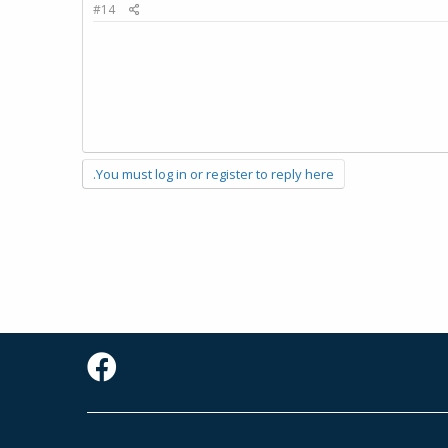
#14
You must log in or register to reply here.