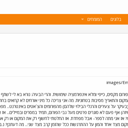
בלוגים
המומחים
רום מקסים, כייפי ומלא אינפורמציה שימושית. והרי הבעיה: נורא בא לי לשתף בכ
ום והתאריך מסיבות בטחוניות. מה אני צריכה כל מיני אורחים לא קרואים בחתו
בעיקר על צעירים והרגלי הבילוי שלהם) מהפורומים והצ´אטים באינטרנט... מפח
ה) אף פעם לא סוגרים פרטים מעל גבי הפורום, תמיד במסרים ובמיילים... אז
? אז אני מתה לספר- אבל מפחדת. אז החלטתי לחשוף רק את המקום או רק את 
קום מצד אחד והמון על ההתרגשות ככל שהזמן קרב מצד שני... מה דעתכן? נ