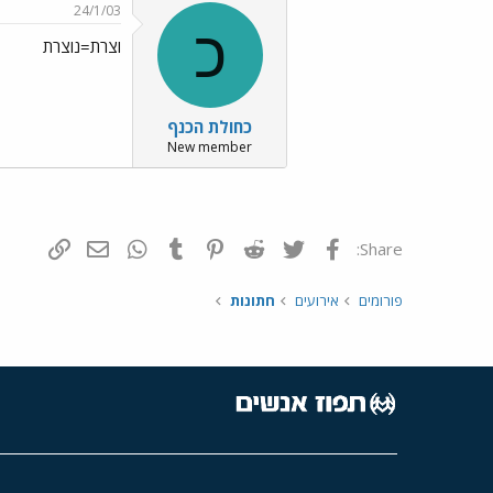
24/1/03
כ
וצרת=נוצרת
כחולת הכנף
New member
פייסבוק
Twitter
Reddit
Pinterest
Tumblr
WhatsApp
דואר אלקטרונ
הוסף קי
Share:
פורומים
אירועים
חתונות