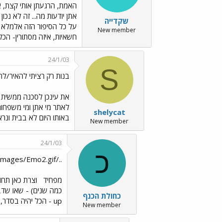
האמת, הרגעתן אותי קצת, אב
אתן יודעות מה... זה לא נכו
שקדייה
על כל הסיפור הזה אלמלא ה
New member
חשאיות, איזה מסתורין- הכל
24/1/03
S
בנות רק רציתי להאיר/לה
את עינכן לסכנה ממשית י
לאתר מי אתן ומי משפחו
shelycat
באותו היום לא בבית ונר
New member
24/1/03
כ
../images/Emo2.gifדי! נהיה פה ממש
מפחיד
וצרת כאן תחו
כחולת הכנף
up - הכל יהיה בסדר, וגם מחר תזרח ה
New member