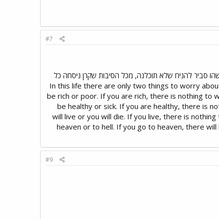
#7
שהו סביר להניח שלא תוכלנה, מכל הסיבות שקרן ניסחה כל
 לצרף: In this life there are only two things to worry about. Either you will
be rich or poor. If you are rich, there is nothing to
be healthy or sick. If you are healthy, there is 
will live or you will die. If you live, there is noth
heaven or to hell. If you go to heaven, there will
#9