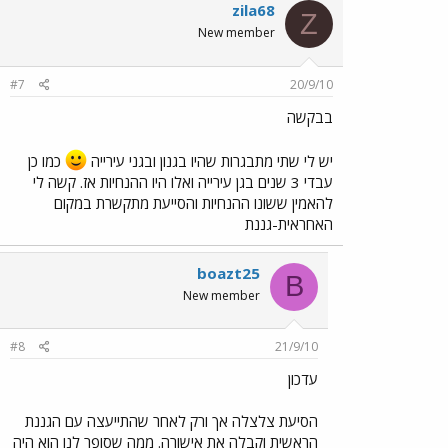
zila68
Z
New member
#7
20/9/10
בבקשה
יש לי שתי מתבגרות שהיו בגנון ובגני עירייה
כמו כן
עבדי 3 שנים בגן עירייה ואלו היו ההנחיות אז. קשה לי
להאמין ששונו ההנחיות והסייעת מתקשרת במקום
האחראית-גננת
boazt25
B
New member
#8
21/9/10
עדכון
הסיעת צלצלה אך ורק לאחר שהתייעצה עם הגננת
הראשית וקבלה את אישורה. ממה שסופר לנו הוא היה