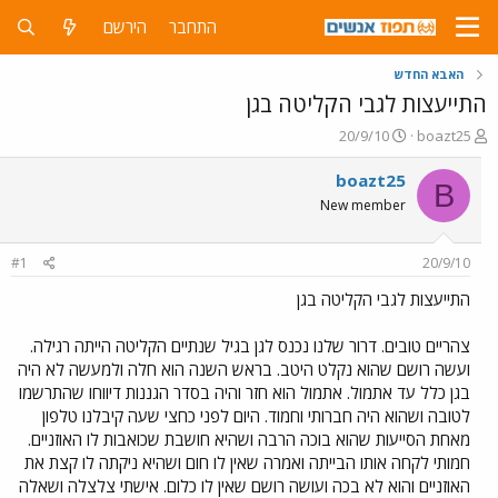
התחבר
הירשם
האבא החדש
התייעצות לגבי הקליטה בגן
פ
פ
20/9/10
boazt25
ו
ו
ת
ר
boazt25
B
ח
ס
New member
ה
ם
נ
ב
ו
ת
#1
20/9/10
ש
א
א
ר
התייעצות לגבי הקליטה בגן
י
ך
צהריים טובים. דרור שלנו נכנס לגן בגיל שנתיים הקליטה הייתה רגילה.
ועשה רושם שהוא נקלט היטב. בראש השנה הוא חלה ולמעשה לא היה
בגן כלל עד אתמול. אתמול הוא חזר והיה בסדר הגננות דיווחו שהתרשמו
לטובה ושהוא היה חברותי וחמוד. היום לפני כחצי שעה קיבלנו טלפון
מאחת הסייעות שהוא בוכה הרבה ושהיא חושבת שכואבות לו האוזניים.
חמותי לקחה אותו הבייתה ואמרה שאין לו חום ושהיא ניקתה לו קצת את
האוזניים והוא לא בכה ועושה רושם שאין לו כלום. אישתי צלצלה ושאלה