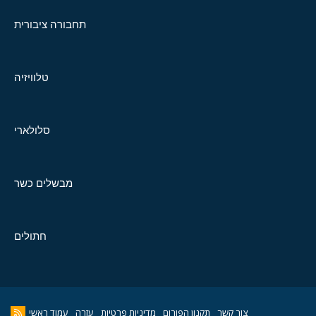
תחבורה ציבורית
טלוויזיה
סלולארי
מבשלים כשר
חתולים
צור קשר
תקנון הפורום
מדיניות פרטיות
עזרה
עמוד ראשי