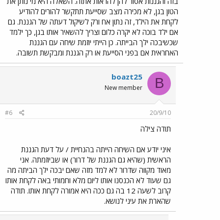
בזה והגננות אסור להן להראות אתזה. השאלה היא מי נותן את
הטון בגן, לא מכירה מצב שסייעת תתקשר להורים להודיע
לקחת את הילד, זה נתון אח ורק לשיקול דעתה של הגננת. גם
אם ילד בוכה לא יקרה כלום וצריך להשאיר אותו בגן, כך ילמד
שכשיבכה ילך הבייתה. כן הייתי יוזמת שיחה עם הגננת
האחראית אם בפני הסייעת או רק הגננת ומבקשת תשובה.
boazt25
B
New member
#6
20/9/10
תודה צילה
איני יודע אם השיחה הייתה בהנחיית / על דעת הגננת
הראשית (שהיא גם הגננת של דרור) או שביוזמתה. אני
מאוד מקווה שדרור לא למד מזה שאם יבכה ילך הביתה מה
גם שעוד לא הכנסנו אותו ליום מלא וחמותי באה לקחת אותו
קרוב לשעה 12 בה גם ככה היא אמורה לקחת אותו. תודה
שהארת את עיני לנושא.