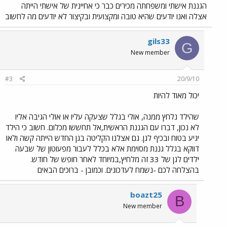
הגננת אישתי ומשפחתה מכירים כבר כי אחיינית של אישתי הייתה
אצלה ואנו יודעים שהיא טובה ומקצועית ובקיצור לא יודעים מה לחשוב
gils33
G
New member
#3
20/9/10
יכול מאוד להיות
שהילד נלחץ ממנה, אולי בגלל שצעקה עליו או אולי הגיבה אליו
לא נכון, דברו עם הגננת הראשית,אל תחששו מכלום. חשוב כי הילד
יגיע בטוח ובכיף לגן. גם אצלנו הקליטה בגן החדש הייתה קשה ולאו
דווקא בגלל גננת מסוימת אלא בכלל לעבור מפעוטון של שבעה
ילדים לגן של 33 זה מלחיץ,במיוחד לאחר חופש של חודש.
בהצלחה לכם -נשמח לעדכונים. וכמובן - ברוכים הבאים
boazt25
B
New member