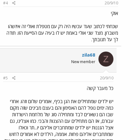
#4
20/9/10
אוקי
שכחתי לכתוב שעד עכשיו היה רק עם מטפלת ואולי זה איזשהו
משברון. מצד שני אולי באמת יש לו בעיה עם הסייעת הזו. תודה
לך על תגובתך.
zila68
Z
New member
#5
20/9/10
כל מעבר קשה
יש ילדים שמתחילים את הגן בכיף, אומרים שלום וזהו. אחרי
כמה ימים נופל להם האסימון והם בעצם מבינים שזה מקום
שבו הם נשארים לבד ומתחילה סוג של מלחמת הישרדות
עבורם, אז הם מתחילים עם ההצגות והבכי. כמו אצלינו, גם
אצל הגננות יש ילדים שמתחברים אליהם יו...תר וכאלו
שמתחברים אליהם פחות. אממה, הילדים לא אמורים לחוש