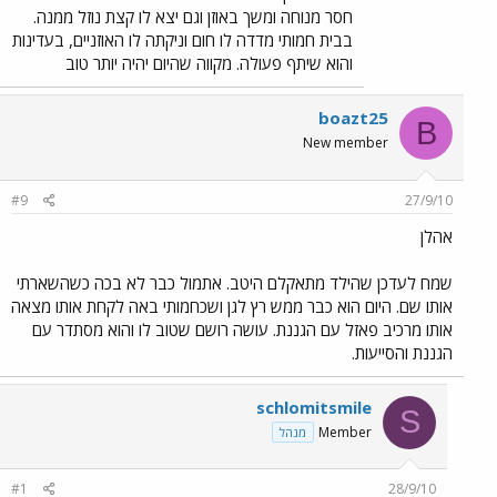
חסר מנוחה ומשך באוזן וגם יצא לו קצת נוזל ממנה.
בבית חמותי מדדה לו חום וניקתה לו האוזניים, בעדינות
והוא שיתף פעולה. מקווה שהיום יהיה יותר טוב
boazt25
B
New member
#9
27/9/10
אהלן
שמח לעדכן שהילד מתאקלם היטב. אתמול כבר לא בכה כשהשארתי
אותו שם. היום הוא כבר ממש רץ לגן ושכחמותי באה לקחת אותו מצאה
אותו מרכיב פאזל עם הגננת. עושה רושם שטוב לו והוא מסתדר עם
הגננת והסייעות.
schlomitsmile
S
Member
מנהל
#1
28/9/10