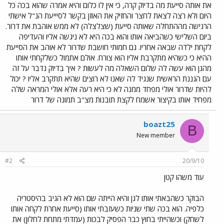
את אותה סייעת מה בדיוק קרה, כי אין לו כלום והיא אמרה שהוא בכה כל
היום ולא רצה לצאת לחצר והחזיק את האוזן בקשר לסיייעת הנ"ל אישתי
הרגישה מההתחלה שאותה סייעת (שצלצלה) לא ממש אוהבת את דרור.
ביום השלישי כשהביאה אותו והוא בכה היא לא ניגשה אליו והעדיפה
לקחת ילדה שבאה אחריו. גם חמותי חושבת שדרור לא אוהב את הסייעת
ההיא כי כשהיא מתקרבת אליו הוא צורח. אולם אתמול כשלקחתי אותו
מהגן הוא עשה לה שלום השאלה מה לעשות ? איך בדיוק נדבר על זה
עם הגננת הראשית שנגיד לה שאנו לא רוצים שהיא תתקרב אליו ? יכול
להיות שדרור אולי מפחד ממנה לא כי היא רעה אלא אולי המראה שלה
מפחיד אותו בקיצור אשמח לקצת תובנות מצ"ב תמונה של דרור
boazt25
B
New member
#2
20/9/10
עוד משהו קטן
הבוקר כשהבאתי אותו לגן והיא הייתה שם הוא לא הגיב בהיסטריה
כלפיה. הוא בכה שתי שניות כשעזבתי אותו (סייעת אחרת לקחה אותו
לשחק) וכשהייתי בחוץ כבר הפסיק לבכות (עמדתי מתחת לחלון) את