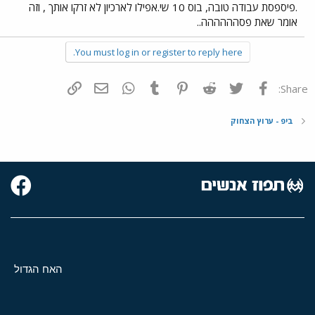
.פיספסת עבודה טובה, בוס 10 שי.אפילו לארכיון לא זרקו אותך , וזה
אומר שאת פסהההההה..
You must log in or register to reply here.
פייסבוק
Twitter
Reddit
Pinterest
Tumblr
WhatsApp
דואר אלקטרוני
הוסף קישור
Share:
ביפ - ערוץ הצחוק
האח הגדול