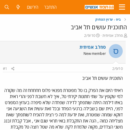
התחבר
הירשם
ביפ - ערוץ הצחוק
התוכנית עושים תל אביב
פ
פ
סחלב אמיתית
2/9/10
ו
ו
ת
ר
סחלב אמיתית
ס
ח
ס
New member
ה
ם
נ
ב
ו
ת
#1
2/9/10
ש
א
א
ר
התוכנית עושים תל אביב
י
ך
ראיתי היום את הפרק בו טל מפוטרת מפנאי פלוס חחחחח זה מה שקורה
למי שקופץ על שתי חתונות יקירתי טל, איך לא חשבת לפני והרי ראית
באיזו דילמה היתה שותפתך לדירה שפחדה שלא סיפרה בערוץ הספורט
לפני, היית שם בשבילה ברגעי הפחד ובכל זאת עשית את השגיעה אני
דווקא שמחה שפוטרת, ואת יודעת למה כי רצית להוכיח לשותפתך שאת
מצליחה כמוה , הנה את התקבלת בואי תראי שגם אני , אבל קבלת זבנג
משני הצדדים, מקווה שלמדת לקח. שלא מה שטל רוצה טל מקבלת