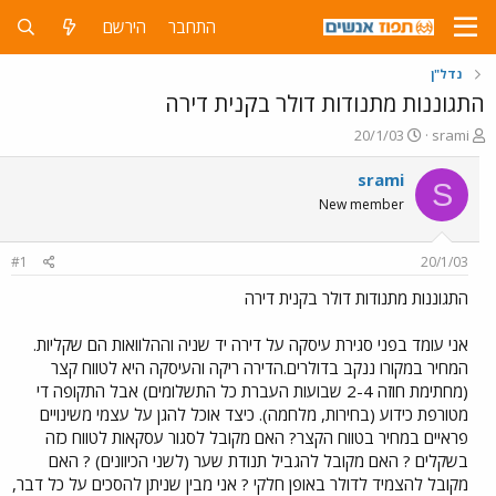
התחבר
הירשם
נדל"ן
התגוננות מתנודות דולר בקנית דירה
פ
פ
20/1/03
srami
ו
ו
ת
ר
srami
S
ח
ס
New member
ה
ם
נ
ב
ו
ת
#1
20/1/03
ש
א
א
ר
התגוננות מתנודות דולר בקנית דירה
י
ך
אני עומד בפני סגירת עיסקה על דירה יד שניה וההלוואות הם שקליות.
המחיר במקורו ננקב בדולרים.הדירה ריקה והעיסקה היא לטווח קצר
(מחתימת חוזה 2-4 שבועות העברת כל התשלומים) אבל התקופה די
מטורפת כידוע (בחירות, מלחמה). כיצד אוכל להגן על עצמי משינויים
פראיים במחיר בטווח הקצר? האם מקובל לסגור עסקאות לטווח כזה
בשקלים ? האם מקובל להגביל תנודת שער (לשני הכיוונים) ? האם
מקובל להצמיד לדולר באופן חלקי ? אני מבין שניתן להסכים על כל דבר,