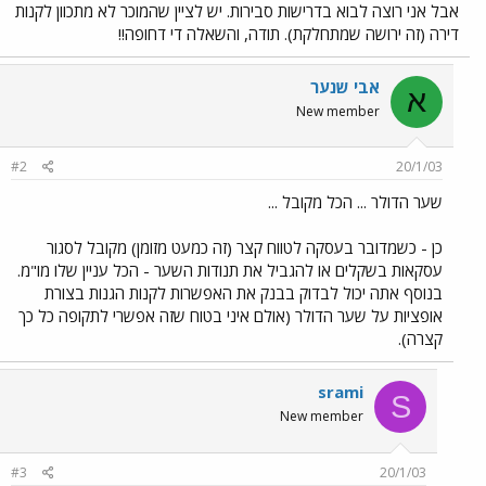
אבל אני רוצה לבוא בדרישות סבירות. יש לציין שהמוכר לא מתכוון לקנות
דירה (זה ירושה שמתחלקת). תודה, והשאלה די דחופה!!
אבי שנער
א
New member
#2
20/1/03
שער הדולר ... הכל מקובל ...
כן - כשמדובר בעסקה לטווח קצר (זה כמעט מזומן) מקובל לסגור
עסקאות בשקלים או להגביל את תנודות השער - הכל עניין שלו מו"מ.
בנוסף אתה יכול לבדוק בבנק את האפשרות לקנות הגנות בצורת
אופציות על שער הדולר (אולם איני בטוח שזה אפשרי לתקופה כל כך
קצרה).
srami
S
New member
#3
20/1/03