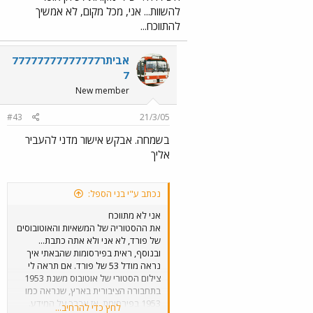
להשוות... אני, מכל מקום, לא אמשיך
להתווכח...
אביתר77777777777777
7
New member
#43
21/3/05
בשמחה. אבקש אישור מדני להעביר
אליך
נכתב ע"י בני הספל:
אני לא מתווכח
את ההסטוריה של המשאיות והאוטובוסים
של פורד, לא אני ולא אתה כתבת...
ובנוסף, ראית בפירסומות שהבאתי איך
נראה מודל 53 של פורד. אם תראה לי
צילום הסטורי של אוטובוס משנת 1953
בתחבורה הציבורית בארץ, שנראה כמו
1953 בפירסומת, אז אברך על המידע.
לחץ כדי להרחיב...