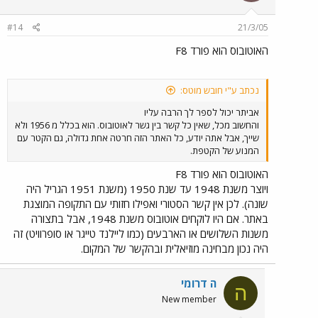
#14
21/3/05
האוטובוס הוא פורד F8
נכתב ע"י חובש מוטס:
אביתר יכול לספר לך הרבה עליו
והחשוב מכל, שאין כל קשר בין גשר לאוטובוס. הוא בכלל מ 1956 ולא
שייך, אבל אתה יודע, כל האתר הזה חרטה אחת גדולה, גם הקטר עם
המנוע של הקטפת.
האוטובוס הוא פורד F8
ויוצר משנת 1948 עד שנת 1950 (משנת 1951 הגריל היה
שונה). לכן אין קשר הסטורי ואפילו חזותי עם התקופה המוצגת
באתר. אם היו לוקחים אוטובוס משנת 1948, אבל בתצורה
משנות השלושים או הארבעים (כמו ליילנד טייגר או סופרוויט) זה
היה נכון מבחינה מוזיאלית ובהקשר של המקום.
ה דרומי
ה
New member