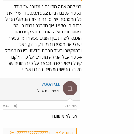
בני למה אתה מתווכח ? מדובר על מודל
1953 שנבנה ביום 13.08.1952. יש לי את
כל המסמכים של סדרת היצור הזו. אולי הגריל
נבנה ב- 1950 אך המרכב נבנה ב- 52.
באוטובוסים אלה הורכב מנוע קומט והם
הוכנסו לשרות בין השנים 1950 ועד 1953.
יש לי את מספרם המדוייק ב-דן, באגד
ובהמקשר ובעוד חברות. לדעתי היו גם ממודל
1954 אבל אני לא מתחייב על כך. חלקם
קיבל רישוי בשנת 1953 על פי הנתונים של
משרד הרישוי המצויים ברובם אצלי.
בני הספל
ב
New member
#42
21/3/05
אני לא מתווכח
נכתב ע"י אביתר777777777777777: