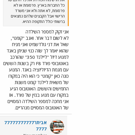
כל החברות בארץ. פרסומת או לא
פרסומת, לא אתה ולא אני משרד
הרישוי אבל הקבצים שלהם נמצאים
ברשותי כולל התקופה ההיא.
אני זקוק למספר השילדה
לא לשום דבר אחר. ואגב "קומט",
שאל את דני גולדשמיט ואני מניח
שהוא יאמר לך שזה כנוי שניתן באגד
למנוע דיזל "ליילנד 350" שהורכב
באוטובוסי פורד F8 רק בשנות הששים
עם מגמת הדיזליזציה באגד. המנוע
כונה כאן "קומט" כי הוא היה במקורו
של משאית ליילנד קומט משנות
החמישים והששים. האוטובוס הגיע
במקורו עם מנוע בנזין של פורד.. אז
אני מחכה למספר השילדה המסויים
של האוטובוס המסויים מנהריים.
אביתר77777777777
7777