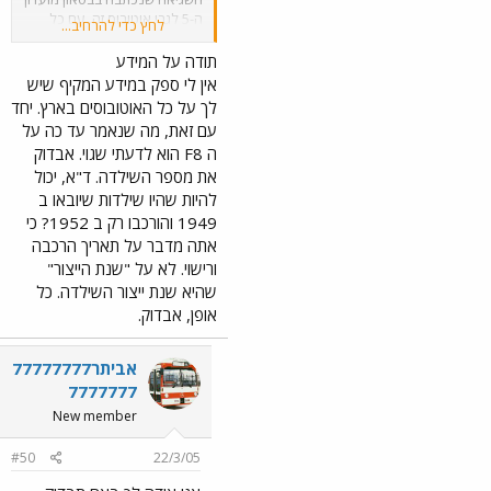
ה-5 לגבי אוטובוס זה. עם כל
לחץ כדי להרחיב...
הכבוד, דני ערך מחקר מקיף
במשך 15 שנה על אוטובוסי
תודה על המידע
העבר ומוקדש פרק שלם
אין לי ספק במידע המקיף שיש
לאוטובוסי הפורד F8 בו מופיעים
לך על כל האוטובוסים בארץ. יחד
כולם. במחקר מופיעים כל
עם זאת, מה שנאמר עד כה על
האוטובוסים של אגד ולפני אגד
ה F8 הוא לדעתי שגוי. אבדוק
משנת 1924 ועד 2005 וכמובן
את מספר השילדה. ד"א, יכול
רשימות מדוייקות של כל החברות
האחרות בצפון ובמרכז. אפילו
להיות שהיו שילדות שיובאו ב
מס' הרישוי של האוטובוסים של
1949 והורכבו רק ב 1952? כי
"המעביר" מופיעים כבר
אתה מדבר על תאריך הרכבה
במחקרינו. כך למשל יש ברשותי
ורישוי. לא על "שנת הייצור"
טבלה אשר מופיעים בה כל 254
שהיא שנת ייצור השילדה. כל
אוטובוסי השוסון בישראל. לא
אופן, אבדוק.
מזמן, הצלחתי לשים את היד על
החומר של "קייזר-פרייזר" שהיה
היבואן הראשון שלהם בארץ.
אביתר77777777
אח"כ הם יובאו באופן ישיר ואישי
7777777
ע"י החברות עצמן. האם ידעת
למשל שהשוסון הראשון שהגיע
New member
ארצה היה מודל 1950 ? ועוד
שהוא היה פרטי לחלוטין !? האם
#50
22/3/05
היית מאמין שהשוסון האחרון