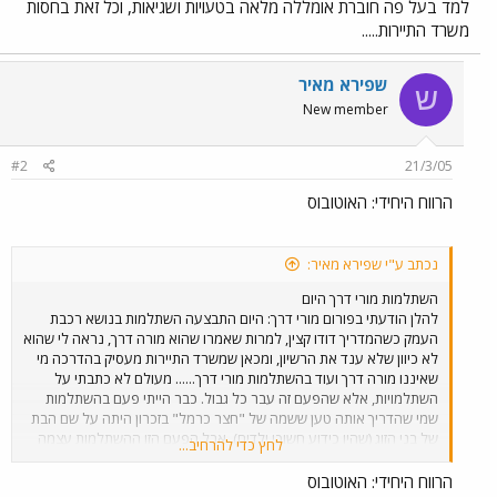
למד בעל פה חוברת אומללה מלאה בטעויות ושגיאות, וכל זאת בחסות
משרד התיירות.....
שפירא מאיר
ש
New member
#2
21/3/05
הרווח היחידי: האוטובוס
נכתב ע"י שפירא מאיר:
השתלמות מורי דרך היום
להלן הודעתי בפורום מורי דרך: היום התבצעה השתלמות בנושא רכבת
העמק כשהמדריך דודו קצין, למרות שאמרו שהוא מורה דרך, נראה לי שהוא
לא כיוון שלא ענד את הרשיון, ומכאן שמשרד התיירות מעסיק בהדרכה מי
שאיננו מורה דרך ועוד בהשתלמות מורי דרך...... מעולם לא כתבתי על
השתלמויות, אלא שהפעם זה עבר כל גבול. כבר הייתי פעם בהשתלמות
שמי שהדריך אותה טען ששמה של "חצר כרמל" בזכרון היתה על שם הבת
של בני הזוג (שהיו כידוע חשוכי ילדים), אבל הפעם הזו ההשתלמות עצמה
לחץ כדי להרחיב...
היתה פשוט אסון לטעמי. והחמור מכל, שמורי הדרך שרשמו את דבריו
באדיקות כה מרובה במחברותיהם, ינחילו את מה שנאמר בחוסר אחריות,
הרווח היחידי: האוטובוס