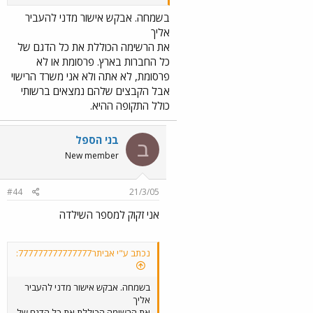
פורד והסוכנות שלה לא מכרו בשום מקום
בעולם 1953 חדשים עם גריל של 1948
בשמחה. אבקש אישור מדני להעביר
(כלומר שני דורות אחורה). לכן משהו כאן
אליך
לא נראה לי. האם תוכל להעביר לי את
את הרשימה הכוללת את כל הדגם של
מספר השילדה? יש לי מקורות לפיהן אוכל
כל החברות בארץ. פרסומת או לא
להשוות... אני, מכל מקום, לא אמשיך
פרסומת, לא אתה ולא אני משרד הרישוי
להתווכח...
אבל הקבצים שלהם נמצאים ברשותי
כולל התקופה ההיא.
בני הספל
ב
New member
#44
21/3/05
אני זקוק למספר השילדה
נכתב ע"י אביתר777777777777777:
בשמחה. אבקש אישור מדני להעביר
אליך
את הרשימה הכוללת את כל הדגם של