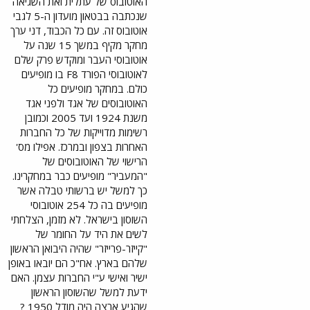
האוטובוס של עתלית ואת השגיאה
שנכתבה בבטאון מועדון ה-5 לגבי
אוטובוס זה. עם כל הכבוד, דני ערך
מחקר מקיף במשך 15 שנה על
אוטובוסי העבר ומוקדש פרק שלם
לאוטובוסי הפורד F8 בו מופיעים
כולם. במחקר מופיעים כל
האוטובוסים של אגד ולפני אגד
משנת 1924 ועד 2005 וכמובן
רשימות מדוייקות של כל החברות
האחרות בצפון ובמרכז. אפילו מס'
הרישוי של האוטובוסים של
"המעביר" מופיעים כבר במחקרינו.
כך למשל יש ברשותי טבלה אשר
מופיעים בה כל 254 אוטובוסי
השוסון בישראל. לא מזמן, הצלחתי
לשים את היד על החומר של
"קייזר-פרייזר" שהיה היבואן הראשון
שלהם בארץ. אח"כ הם יובאו באופן
ישיר ואישי ע"י החברות עצמן. האם
ידעת למשל שהשוסון הראשון
שהגיע ארצה היה מודל 1950 ?