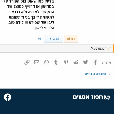
בדיוק כמו שאוטובוס הפורד F8
במוזיאון אגד זוייף כמוצג של
המקשר: לא היה ולא נברא !!!
לתשומת ליבך בני ולתשומת
ליבו של שפירא !!! לילה טוב.
הלכתי לישון....
Last
1 of 4
הבא
הנושא נעול.
פייסבוק
Twitter
Reddit
Pinterest
Tumblr
WhatsApp
דואר אלקטרוני
הוסף קישור
Share:
תחבורה ציבורית