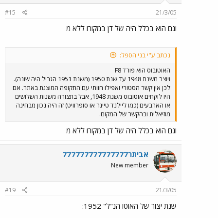
#15
21/3/05
וגם הוא בכלל היה של דן במקורו ללא מ
נכתב ע"י בני הספל:
האוטובוס הוא פורד F8
ויוצר משנת 1948 עד שנת 1950 (משנת 1951 הגריל היה שונה).
לכן אין קשר הסטורי ואפילו חזותי עם התקופה המוצגת באתר. אם
היו לוקחים אוטובוס משנת 1948, אבל בתצורה משנות השלושים
או הארבעים (כמו ליילנד טייגר או סופרוויט) זה היה נכון מבחינה
מוזיאלית ובהקשר של המקום.
וגם הוא בכלל היה של דן במקורו ללא מ
אביתר777777777777777
New member
#19
21/3/05
שנת יצור של האוטו הנ"ל" 1952: