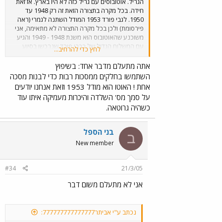
הגריל. אוטובוסים עם גריל כזה לא היו בארץ. אז זאת
חידה. בכל מקרה בתצורה הזאת זה רק 1948 עד
1950. לגבי פורד 1953 המודל השתנה לגמרי (ראה
פירסומת) ולכן בכל מקרה התצורה לא מתאימה, אני
משוכנע שהאוטובוס הוא משנת 1948 - 1949 והגיע
עם המשלוח הגדול של רכבי פורד שנרכשו בסיוע
לחץ כדי להרחיב...
אמריקאי באמצעות החברה הישראלית לאוטומובילים.
1500 רכבים נרכשו בהזמנת ענק זאת והאוטובוסים
אתה מתעלם מדבר אחד: בשיפוץ
הוקצו לקואופרטיבים לצורך חידוש הציוד. אפשר
השתמשו בחלקים ממסכות רבות כדי לבנות מסכה
לפתור את הבעיה על ידי העתקת מספר השילדה,
אחת ! האוטו הוא מודל 1953 וזאת אנחנו יודעים
דבר שאנחנו, אספני הענתיקות עושים כשיש בעיה
על סמך מס' השלדה והיכרות מעמיקה איתו עוד
כזאת.
כשהיה גרוטאה.
בני הספל
ב
New member
#34
21/3/05
אני לא מתעלם משום דבר
נכתב ע"י אביתר777777777777777: