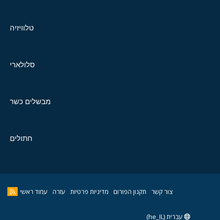
טלוויזיה
סלולארי
מבשלים כשר
חתולים
צור קשר
תקנון הפורום
מדיניות פרטיות
עזרה
עמוד ראשי
עברית (he_IL)