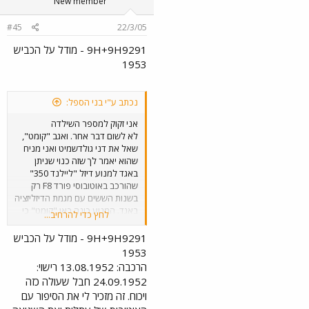
New member
#45
22/3/05
9H+9H9291 - מודל על הכביש
1953
נכתב ע"י בני הספל:
אני זקוק למספר השילדה
לא לשום דבר אחר. ואגב "קומט",
שאל את דני גולדשמיט ואני מניח
שהוא יאמר לך שזה כנוי שניתן
באגד למנוע דיזל "ליילנד 350"
שהורכב באוטובוסי פורד F8 רק
בשנות הששים עם מגמת הדיזליזציה
באגד. המנוע כונה כאן "קומט" כי
לחץ כדי להרחיב...
הוא היה במקורו של משאית ליילנד
קומט משנות החמישים והששים.
9H+9H9291 - מודל על הכביש
האוטובוס הגיע במקורו עם מנוע
1953
בנזין של פורד.. אז אני מחכה
הרכבה: 13.08.1952 רישוי:
למספר השילדה המסויים של
24.09.1952 חבל שעולה כזה
האוטובוס המסויים מנהריים.
ויכוח. זה מזכיר לי את הסיפור עם