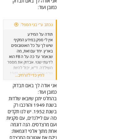
הוכנס לשרות ביום 06.01.1960
אני אודה לך באם תבדוק
? (מודל 59).
כמובן ועוד:
נכתב ע"י בני הספל:
תודה על המידע
אין לי ספק במידע המקיף
שיש לך על כל האוטובוסים
בארץ. יחד עם זאת, מה
שנאמר עד כה על ה F8 הוא
לדעתי שגוי. אבדוק את מספר
השילדה. ד"א, יכול להיות
שהיו שילדות שיובאו ב 1949
לחץ כדי להרחיב...
והורכבו רק ב 1952? כי אתה
מדבר על תאריך הרכבה
אני אודה לך באם תבדוק
ורישוי. לא על "שנת הייצור"
כמובן ועוד:
שהיא שנת ייצור השילדה. כל
בהחלט יתכן שיובאו שלדות
אופן, אבדוק.
בשנת 1949 והורכבו רק
בשנת 1952. יש לנו תקדים
כזה עם ליילנדים, עם סקניות
ועם מרצדסים. הנה דוגמה
אחת מתוך אלפי דוגמאות:
ניקח את אוטובוס המרצדס