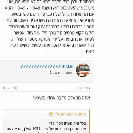
פירסומת) ולכן בכל מקרה התצורה לא מתאימה, אני
משוכנע שהאוטובוס הוא משנת 1948 - 1949 והגיע
עם המשלוח הגדול של רכבי פורד שנרכשו בסיוע
אמריקאי באמצעות החברה הישראלית לאוטומובילים.
1500 רכבים נרכשו בהזמנת ענק זאת והאוטובוסים
הוקצו לקואופרטיבים לצורך חידוש הציוד. אפשר
לפתור את הבעיה על ידי העתקת מספר השילדה,
דבר שאנחנו, אספני הענתיקות עושים כשיש בעיה
כזאת.
אביתר777777777777777
New member
#32
21/3/05
אתה מתעלם מדבר אחד: בשיפוץ
נכתב ע"י בני הספל:
בכל זאת משהו מפריע לי
אם תתבונן בפרסומת של שנת 1951 ואילך, תראה את