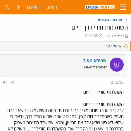
התחבר
הירשם
תחבורה ציבורית
השתלמות מורי דרך היום
פ
פ
שפירא מאיר
21/3/05
ו
ו
ת
הנושא נעול.
ר
ח
ס
ה
ם
שפירא מאיר
נ
ב
ש
ו
ת
New member
ש
א
א
ר
#1
21/3/05
י
ך
השתלמות מורי דרך היום
השתלמות מורי דרך היום
להלן הודעתי בפורום מורי דרך: היום התבצעה השתלמות בנושא רכבת
העמק כשהמדריך דודו קצין, למרות שאמרו שהוא מורה דרך, נראה לי
שהוא לא כיוון שלא ענד את הרשיון, ומכאן שמשרד התיירות מעסיק
בהדרכה מי שאיננו מורה דרך ועוד בהשתלמות מורי דרך...... מעולם לא