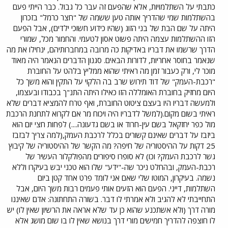
כתבתי על השתלמויות, אלא שהפעם זה עבר כל גבול. כבר הייתי פעם
בהשתלמות שמי שהדריך אותה טען ששמה של "חצר כרמל" בזכרון
היתה על שם הבת של בני הזוג (שהיו כידוע חשוכי ילדים), אבל הפעם
הזו ההשתלמות עצמה היתה פשוט אסון לטעמי. והחמור מכל, שמורי
הדרך שרשמו את דבריו באדיקות כה מרובה במחברותיהם, ינחילו את מה
שנאמר בחוסר אחריות, לדורות הבאים. סגנון הדברים הנאמר היה מאוד
מוכר לי, ורק כעבור זמן מה ראיתי שהוא ממליץ בלהט על החוברת
"רכבת-העמק" של דוד תירוש שרב בה הלקוי על התקין והוא משך כל
היום מחזיק בחוברת האומללה הזו כאילו היתה התנ"ך בכבודו ובעצמו,
ולמעשה דבריו היו בעצם ציטוט החוברת, ואף טרח להמציא דברים שלא
ראיתי בשום מקום.(למשל לדבריו היה ויכוח מר אם לקרוא לתחנת הרכבת
מול כפר יחזקאל בשם עין-חרוד או בשם גדעונה....) לפחות חצי יום הוא
ביזבז על דברים שאינם קשורים בכלל לרכבת העמק,(למה צריך לבזבז
25 דקות על ההיסטוריה של חיפה? מה הקשר של ההיסטוריה של קיבוץ
גשר לרכבת העמק? וכו) לא סופרו סיפורים מהפולקלור העשיר של
רכבת-העמק, ובהחלט ניכר שה-"ידע" שלו הוא טכני יבש בעיקרו וללא
נשמה. בעיקרון, המוטו שלי שאם אני לומד פרט אחד קטן ביום
השתלמות, דייני. הפעם הוא הזעים אותי פעמים רבות משך היום, אבל
התחייבתי לא להגיב ולא אמרתי לו דבר. בשורה התחתונה: אדם שאיננו
מורה דרך (ולא אשתכנע שהוא כן עד שלא אראה את הרשיון שאין לו) יש
לו חוצפה להדריך חמישים מורי דרך בנושא שאין לו בו שום מושג אלא