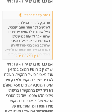
ואם כבר מדברים על ה- F8 : אזי
נכתב ע"י בני הספל:
אני זקוק למספר השילדה
לא לשום דבר אחר. ואגב "קומט",
שאל את דני גולדשמיט ואני מניח
שהוא יאמר לך שזה כנוי שניתן
באגד למנוע דיזל "ליילנד 350"
שהורכב באוטובוסי פורד F8 רק
בשנות הששים עם מגמת הדיזליזציה
באגד. המנוע כונה כאן "קומט" כי
לחץ כדי להרחיב...
הוא היה במקורו של משאית ליילנד
קומט משנות החמישים והששים.
ואם כבר מדברים על ה- F8 : אזי
האוטובוס הגיע במקורו עם מנוע
יש לציין כי ה-F8 המוצג במוזיאון
בנזין של פורד.. אז אני מחכה
אגד כאוטובוס של המקשר, מעולם
למספר השילדה המסויים של
לא היה שייך להמקשר ולא רק זאת:
האוטובוס המסויים מנהריים.
המס' המוטבע עליו: ים 450 מעולם
לא היה קיים בהמקשר ! ברשותי
פירוט מלא 100% של כל מספרי
הרישוי של כל אוטובוסי המקשר
מאז היווסדו ועד התמזגותו של
הקואופרטיב עם אגד ! מעניין לציין