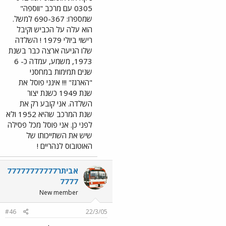
0305 עם מרכב "ווספה"
שמספרו: 690-367 למשל.
הוא עלה על הכביש וקיבל
רישוי ביולי 1979 ! השלדה
שלו הגיעה ארצה כבר בשנת
1973, משמע, עמדה כ- 6
שנים תמימות במחסני
"הארגז" !!! אינני פוסל את
שנת 1949 כשנת יצור
השלדה. אני קובע רק את
שנת המרכב שהיא 1952 ולא
לפני כן. אני פוסל מכל פסילה
שיש את השתייכותו של
האוטובוס לנהריים !
אביתר77777777777
7777
New member
#46
22/3/05