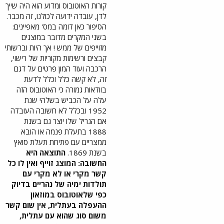
קורות האוטובוס ומדוע הוא היה שייך
לדן, עובדה ידועה לכולנו, זה מכבר.
הסיפור כאן דומה במס' מאפיינים:
בשני המקרים מדובר במוצגים
מזוייפים של ממש ! אך היות וברשותי
קבצים ורשימות מקוריות של רישוי,
הרכבה ועוד המון פרטים על דגם
זה, לא קשה כלל וכלל לדעת
בוודאות גמורה כי האוטובוס הזה
עלה על הכביש בשלהי שנת
1952 ובכלל לא חשובה העובדה
אם הגריל שלו יוצר גם בשנת
1888 בתעלת פנמה או הובא
ממצריים עם פתיחת תעלת סואץ
בשנת 1869.
התוצאה היא
החשובה: המוצג זוייף ואין לו כל
קשר מקרי או לא מקרי עם
תולדות ימיה של נהריים בדיוק
כפי שלאוטובוס במוזאון
ההעפלה בעתלית, אין שום קשר
משום סוג שהוא עם עתלית,