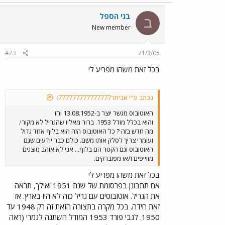
בני הספל
ב
New member
#23
21/3/05
בכל זאת משהו מפריע לי
נכתב ע"י אביתר777777777777777:
האוטובוס מגשר יוצר ב-13.08.1952 והו
והוא בכלל מודל 1953. ברור מאליו שהגריל לא מקורי.
מה חדש בזה ? כל האוטובוס הזה הוא בלוף אחד גדול
ועומרי צריך לסלק אותו משם. כולם כבר יודעים שגם
האוטובוס וגם הקטר הם בלוף... אני לא אוהב מוצגים
מזוייפים ו/או מפוברקים.
בכל זאת משהו מפריע לי
אם תתבונן בפרסומת של שנת 1951 ואילך, תראה
את הגריל. אוטובוסים עם גריל כזה לא היו בארץ. אז
זאת חידה. בכל מקרה בתצורה הזאת זה רק 1948 עד
1950. לגבי פורד 1953 המודל השתנה לגמרי (ראה