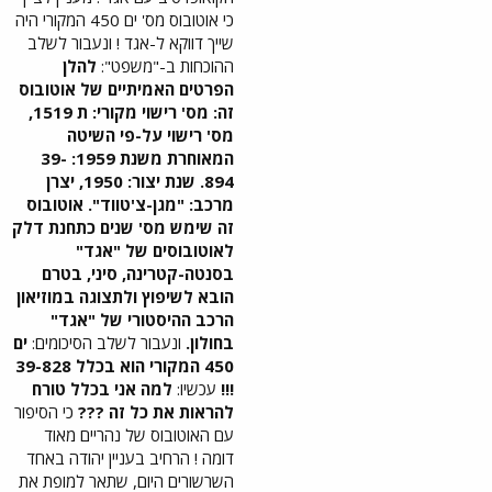
כי אוטובוס מס' ים 450 המקורי היה
שייך דווקא ל-אגד ! ונעבור לשלב
ההוכחות ב-"משפט":
להלן
הפרטים האמיתיים של אוטובוס
זה: מס' רישוי מקורי: ת 1519,
מס' רישוי על-פי השיטה
המאוחרת משנת 1959: 39-
894. שנת יצור: 1950, יצרן
מרכב: "מגן-צ'טווד". אוטובוס
זה שימש מס' שנים כתחנת דלק
לאוטובוסים של "אגד"
בסנטה-קטרינה, סיני, בטרם
הובא לשיפוץ ולתצוגה במוזיאון
הרכב ההיסטורי של "אגד"
בחולון.
ונעבור לשלב הסיכומים:
ים
450 המקורי הוא בכלל 39-828
!!!
עכשיו:
למה אני בכלל טורח
להראות את כל זה ???
כי הסיפור
עם האוטובוס של נהריים מאוד
דומה ! הרחיב בעניין יהודה באחד
השרשורים היום, שתאר למופת את