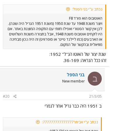
נכתב ע"י בני הספל:
האוטובוס הוא פורד F8
ויוצר משנת 1948 עד שנת 1950 (משנת 1951 הגריל היה שונה).
לכן אין קשר הסטורי ואפילו חזותי עם התקופה המוצגת באתר. אם
היו לוקחים אוטובוס משנת 1948, אבל בתצורה משנות השלושים
או הארבעים (כמו ליילנד טייגר או סופרוויט) זה היה נכון מבחינה
מוזיאלית ובהקשר של המקום.
שנת יצור של האוטו הנ"ל" 1952:
זהו ככל הנראה: 36-169.
בני הספל
ב
New member
#20
21/3/05
ב 1951 היה כבר גריל אחר לגמרי
נכתב ע"י אביתר777777777777777: