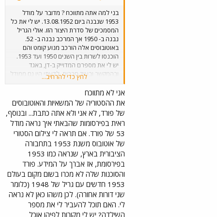
בני למה אתה מתווכח ? מדובר על מודל
1953 שנבנה ביום 13.08.1952. יש לי את כל
המסמכים של סדרת היצור הזו. אולי הגריל
נבנה ב- 1950 אך המרכב נבנה ב- 52.
באוטובוסים אלה הורכב מנוע קומט והם
הוכנסו לשרות בין השנים 1950 ועד 1953.
יש לי את מספרם המדוייק ב-דן, באגד
ובהמקשר ובעוד חברות. לדעתי היו גם ממודל
לחץ כדי להרחיב...
1954 אבל אני לא מתחייב על כך. חלקם
קיבל רישוי בשנת 1953 על פי הנתונים של
אני לא מתווכח
משרד הרישוי המצויים ברובם אצלי.
את ההסטוריה של המשאיות והאוטובוסים
של פורד, לא אני ולא אתה כתבת... ובנוסף,
ראית בפירסומות שהבאתי איך נראה מודל
53 של פורד. אם תראה לי צילום הסטורי
של אוטובוס משנת 1953 בתחבורה
הציבורית בארץ, שנראה כמו 1953
בפירסומת, אז אברך על המידע. פורד
והסוכנות שלה לא מכרו בשום מקום בעולם
1953 חדשים עם גריל של 1948 (כלומר
שני דורות אחורה). לכן משהו כאן לא נראה
לי. האם תוכל להעביר לי את מספר
השילדה? יש לי מקורות לפיהן אוכל