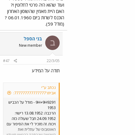
ועוד שהוא היה פרטי לחלוטין !?
האם היית מאמין שהשוסון האחרון
הוכנס לשרות ביום 06.01.1960 ?
(מודל 59).
בני הספל
ב
New member
#47
22/3/05
תודה על המידע
נכתב ע"י
אביתר777777777777777:
9H+9H9291 - מודל על הכביש
1953
הרכבה: 13.08.1952 רישוי:
24.09.1952 חבל שעולה כזה
ויכוח. זה מזכיר לי את הסיפור עם
האוטובוס של עתלית ואת
השגיאה שנכתבה בבטאון מועדון