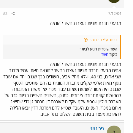
#2
7/12/04
מבעלי חברת מוניות נעצרו בחשד להונאה
נכתב ע"י ה דרומי:
השר שיטרית הגיע לביתר
ביקור
השר
מבעלי חברת מוניות נעצרו בחשד להונאה
אחים מבעלי חברת מוניות נעצרו בחשד להונאה מאת: אמיר זלדנר
שני אחים, בני 40, ו-47 מתל אביב, חשודים בכך שגנבו יחד עם עובד
נוסף מאות אלפי שקלים מחברת המוניות בה הם שותפים. הכסף
שנגנב היה אמור לשמש תשלום עבור מכרז של משרד התחבורה
להפעלת קווי תחבורה ציבורית. כמו כן, חשודים השניים בדיווח כוזב על
העברת מיליון ו-800 אלף שקלים לעורכת דין מרמת גן כדי שתייצג
אותם במכרז. השניים, העובד שסייע להם ועורכת הדין יובאו הלילה
להארכת מעצר בבית משפט השלום בתל אביב.
ניר נמני
נ