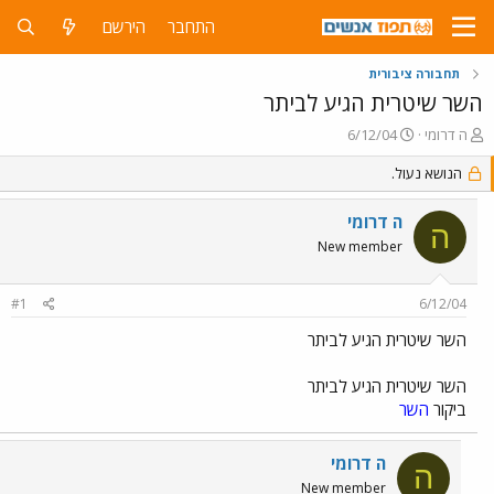
התחבר
הירשם
תחבורה ציבורית
השר שיטרית הגיע לביתר
פ
פ
ה דרומי
6/12/04
ו
ו
ת
הנושא נעול.
ר
ח
ס
ה
ם
ה דרומי
ה
נ
ב
New member
ו
ת
ש
א
א
ר
#1
6/12/04
י
ך
השר שיטרית הגיע לביתר
השר שיטרית הגיע לביתר
ביקור
השר
ה דרומי
ה
New member