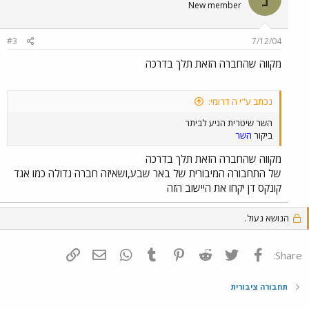
New member
#3
7/12/04
מקווה שהחברה הזאת תלך בדרכה
נכתב ע"י ה דרומי:
השר שיטרית הגיע לביתר
ביקור
השר
מקווה שהחברה הזאת תלך בדרכה
של התחבורה המיבורית של באר שבע,ושאיזה חברה גדולה כמו אגד
קונקס דן יקחו את היישוב הזה
הנושא נעול.
פייסבוק
Twitter
Reddit
Pinterest
Tumblr
WhatsApp
דואר אלקטרוני
הוסף קישור
Share:
תחבורה ציבורית