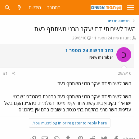
התחבר
הירשם
חדשות חרדים
השר לשירותי דת יעקב מרגי משתתף כעת
פ
פ
כתב חדשות 24 מספר 1
29/8/10
ו
ו
ת
ר
כתב חדשות 24 מספר 1
כ
ח
ס
New member
ה
ם
נ
ב
ו
ת
#1
29/8/10
ש
א
א
ר
השר לשירותי דת יעקב מרגי משתתף כעת
י
ך
השר לשירותי דת יעקב מרגי משתתף כעת בחנוכת ביהכנ"ס "שבטי
ישראל" בקיבוץ בית קשת אותו הקימו מייסד הפלמ"ח. ביהכ"נ הוקם בשל
עדיפות השר מרגי בהקמת בתי כנסת בישובים בהם אין ביהכנ"ס
You must log in or register to reply here.
פייסבוק
Twitter
Reddit
Pinterest
Tumblr
WhatsApp
דואר אלקטרוני
הוסף קישור
Share: