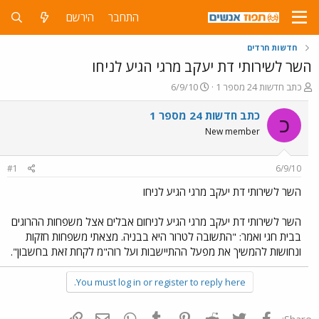
התחבר
הירשם
חדשות חרדים
השר לשירותי דת יעקב מרגי הגיע לניחו
פ
פ
כתב חדשות 24 מספר 1
6/9/10
ו
ו
ת
ר
כתב חדשות 24 מספר 1
כ
ח
ס
New member
ה
ם
נ
ב
ו
ת
#1
6/9/10
ש
א
א
ר
השר לשירותי דת יעקב מרגי הגיע לניחו
י
ך
השר לשירותי דת יעקב מרגי הגיע לניחום אבלים אצל משפחות ההרוגים
בבית חגי ואמר: "התשובה לטרור היא בבניה. מצאתי משפחות חזקות
ונחושות להמשיך את מפעל ההתיישבות ועל רוה"מ לקחת זאת בחשבון".
You must log in or register to reply here.
פייסבוק
Twitter
Reddit
Pinterest
Tumblr
WhatsApp
דואר אלקטרוני
הוסף קישור
Share: