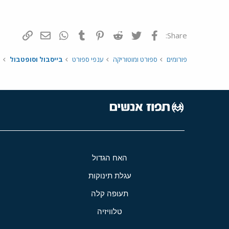
פייסבוק
Twitter
Reddit
Pinterest
Tumblr
WhatsApp
דואר אלקטרונ
הוסף קי
Share:
פורומים
ספורט ומוטוריקה
ענפי ספורט
בייסבול וסופטבול
האח הגדול
עגלת תינוקות
תעופה קלה
טלוויזיה