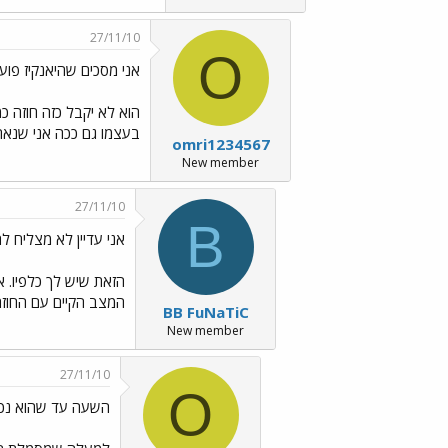
27/11/10
O
אני מסכים שהיאנקיז פוע
בעצמו גם ככה אני שנאתי 
omri1234567
New member
27/11/10
B
אני עדיין לא מצליח 
הזאת שיש לך כלפיו. א
המצב הקיים עם החוזה 
BB FuNaTiC
New member
27/11/10
O
השעה עד שהוא נכנ