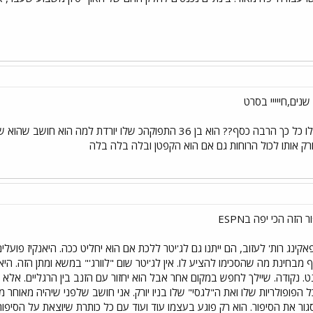
טוב שהוא לא נסחף מי ישלם לו כל כך הרבה כסף?? הוא בן 36 התפוקהכ 
ורק אותו לכול הרוחות גם אם הוא הקפטן ובלה בלה בלה
זה הכי יפה בESPN
אקינג רות' לעזוב, הם ייתנו גם לג'יטר ללכת אם הוא יחליט ככה. היאנקיז פועל
ף מבחינת מה שהסכימו להציע לו. אין לג'יטר שום "לוורג'" במשא ומתן הזה. היאנ
נט. נקודה. שיילך לחפש במקום אחר אבל הוא יחזור עם הזנב בין הרגליים. אלא
סגור את הסיפור. הוא רק פוגע בעצמו עוד ועוד עם כל כותרת שיוצאת על הסיפור ה