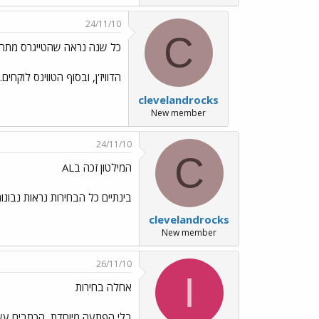
24/11/10
C
כל שנה נראה שהטייגרס מתחז
הדוויז'ן, ובסוף הטווינס לוקחים..
clevelandrocks
New member
24/11/10
C
המילטון זכה בAL
בינתיים כל הבחירות נראות נבונות 
clevelandrocks
New member
26/11/10
I
אחלה בחירות
בלי הפתעה מיוחדת, הכתבים עשו 