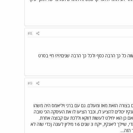
#8
שלו יורדת למה הוא חושב שהוא שווה כל כך הרבה כסף ולכל כך הרבה שנים?!?! חיי בסרט
#9
ים בצורה הזאת מאז ומעולם. גם עם ברני ויליאמס היה משהו
קיז יכולים להציע לו, וכבר הציעו לו את העיסקה הכי טובה
 אם כן הוא יחילט לעשות דווקא וללכת עם קבוצה אחרת.
במקרה כזה הוא יאבד את כל הפופולריות שלו ואת ה"לגסי" שלו בניו יורק. אני חושב שלפני שיהיה מאוחר מדי, שיילך ליאנקיז, ייקח 3 שנים 16 מיליון לעונה (כדי שזה לא
זה....