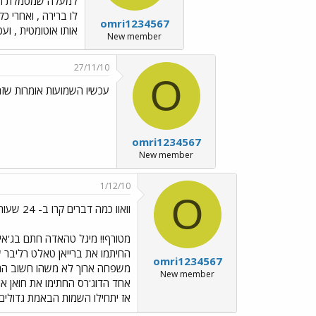
למעלה שמסמלת חכה 
לו ברירה , ואחרי כ
omri1234567
אותו אוטומטית , ו
New member
27/11/10
O
עכשיו השמועות אומרות שז
omri1234567
New member
1/12/10
O
וואוו כמה דברים קרו ב- 24 שעות אחרונות זה
החיתמו את ברייאן טאלט רליבר ש
omri1234567
New member
אז יתחילו השמות הבאמת גדולים "לי