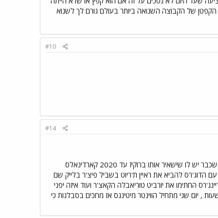
יעה שעד היום לא נסכים על זה אם הוא קפץ או שלא הייתה
וא הקפטן של הקבוצה השנואה ביותר בעולם גורם לך לשנוא
#10
#14
מטורף!! מיגל טהאדה חתם בג'איינטס לשנה בערך 6 מיליון רוקיס החתימו את טולו לעוד שש שנים בנוסף לחוזה שכבר יש לו שישאיר אותו ברוקיז עד 2020 קארדינאלס
 הדוג'רס להביא את ראיין ת'ריוט בשביל פיצ'ר בלייק שם
סה ל- 3 שנים עם אופציה לשנה רביעית הריינג'רס החתימו את יורביט טוריאבלה הקאצ'ר ועוד איזה יפני
הדוג'רס החתימו את חואן אוריבה ל- 3 שנים ו- 21 מיליון אני חושב שזהו פחות או יותר וזה די הרבה ל- 24 שעות , יום שני מתחיל הווינטר מיטינגס אז מחכים בסבלנות כי