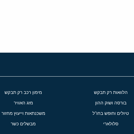
י
שור
הלוואות רק תבקש
מימון רכב רק תבקש
בורסה ושוק ההון
מזג האוויר
טיולים וחופש בחו"ל
משכנתאות וייעוץ מחזור
סלולארי
מבשלים כשר