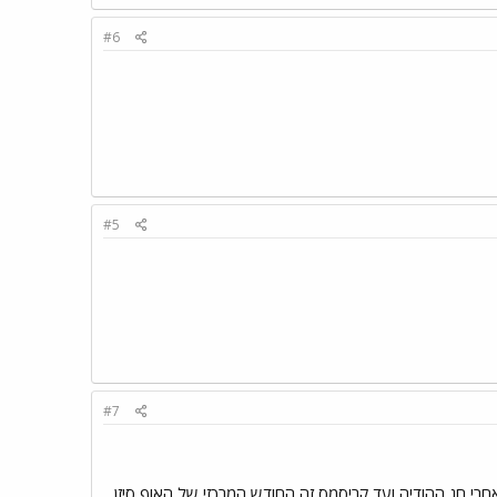
#6
#5
#7
י חג ההודיה ועד קריסמס זה החודש המרכזי של האוף סיזן.