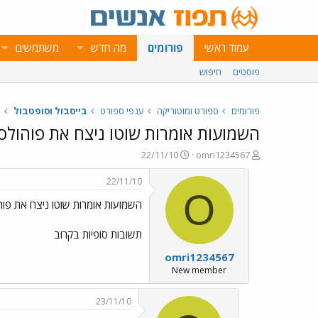
עמוד ראשי
פורומים
מה חדש
משתמשים
פוסטים
חיפוש
פורומים
ספורט ומוטוריקה
ענפי ספורט
בייסבול וסופטבול
השמועות אומרות שוטו ניצח את פוהולס בת
פ
פ
22/11/10
omri1234567
ו
ו
ת
ר
22/11/10
ח
ס
O
השמועות אומרות שוטו ניצח את פוהול
ה
ם
נ
ב
ו
ת
תשובות סופיות בקרוב
ש
א
omri1234567
א
ר
י
New member
ך
23/11/10