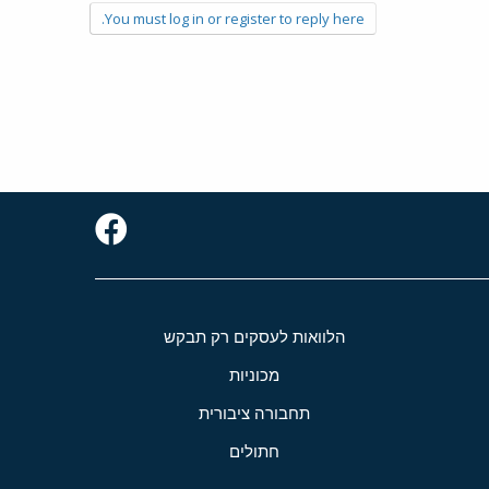
You must log in or register to reply here.
הלוואות לעסקים רק תבקש
מכוניות
תחבורה ציבורית
חתולים