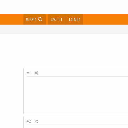
התחבר
הירשם
חיפוש
#1
#2