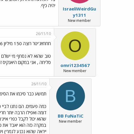
יהיה כיף.
IsraeliWeirdGu
y1311
New member
26/11/10
O
חחח!!ג'יטר רוצה 150 מיליון 6 שנים,חייייי בסרט
סליחה , אני במקום היאנקיס ז
omri1234567
New member
26/11/10
B
תמשע כבר סיכמו את הסיפור ה
כמה פעמים. הם נתנו לביי פ
דומה ואפילו הרבה יותר חרי
BB FuNaTiC
שהוא יכול לקבל כפרי אייג'
New member
ייראה שהוא נכנע לגמרי) וי