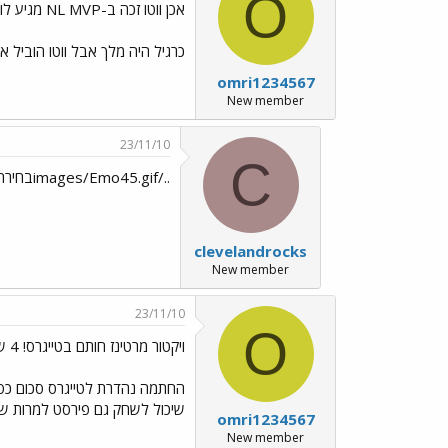
O
אכן ווטו זכה ב-NL MVP מגיע לו , נכון אלברט
כרגיל היה מלך אבל ווטו הוביל א
omri1234567
New member
23/11/10
C
../images/Emo45.gifבחירה ראויה
clevelandrocks
New member
23/11/10
O
ויקטור מרטינז חותם בטייגרס! 4 שנים 50 מיליון
החתמה נהדרת לטייגרס סכום כסף 
שיכול לשחק גם פירסט למרות שמיגל שם אז בטח DH במיד
omri1234567
New member