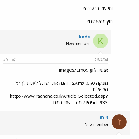
ומי עוד ברעננה?
חוץ מהשוטים?
keds
K
New member
#9
26/4/04
אממ!../images/Emo9.gif
מוניקה סקס, שייגעצ'.. והנה אתר שיוכל לענות לך על
השאלות
http://www.raanana.co.il/Article_Selected.asp?
id=933 יהיו שמה ... שתי במות...
זיוסנ
ז
New member