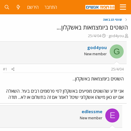
התחבר
הירשם
שוטי הנבואה
השוטים ביומצמאות באשקלון...
פ
פ
25/4/04
god4you
ו
ו
ת
ר
god4you
G
ח
ס
New member
ה
ם
נ
ב
ו
ת
#1
25/4/04
ש
א
א
ר
השוטים ביומצמאות באשקלון...
י
ך
אני יודע שהשוטים מופיעים באשקלון לפי פרסומים רבים בעיר. השאלה
אם יש כאן מישהו אשקלוני שיכול לאמר אם זה בתשלום או לא... תודה
edlessme
E
New member