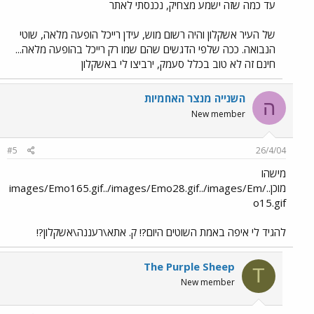
עד כמה שזה ישמע מצחיק, נכנסתי לאתר
של העיר אשקלון והיה רשום מוש, עידן רייכל הופעה מלאה, שוטי
הנבואה. ככה שלפי הדגשים שהם שמו רק רייכל בהופעה מלאה...
חינם זה לא טוב בכלל סעמק, ירביצו לי באשקלון
השנייה מנצר האחמיות
ה
New member
#5
26/4/04
מישהו
מוכן../images/Emo165.gif../images/Emo28.gif../images/Em
o15.gif
להגיד לי איפה באמת השוטים היום?! ק. אתא\רעננה\אשקלון?!
The Purple Sheep
T
New member