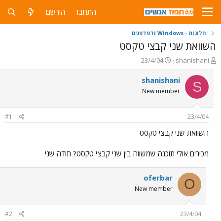
התחבר
הירשם
חלונות - Windows ודפדפנים
השוואת שני קבצי טקסט
פ
פ
23/4/04
shanishani
ו
ו
ת
ר
shanishani
S
ח
ס
New member
ה
ם
נ
ב
ו
ת
#1
23/4/04
ש
א
א
ר
השוואת שני קבצי טקסט
י
ך
מכירים אולי תוכנה שמשווה בין שני קבצי טקסט? תודה שני
oferbar
O
New member
#2
23/4/04