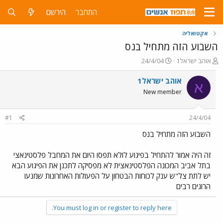
התחבר
הירשם
אקטואליה
השבוע הזה מתחיל בנס
פ
פ
אוהב ישראל1
24/4/04
ו
ו
ת
ר
אוהב ישראל1
א
ח
ס
New member
ה
ם
נ
ב
ו
ת
#1
24/4/04
ש
א
א
ר
השבוע הזה מתחיל בנס
י
ך
זה היה אמור להתחיל בפיגוע לולא תפסו היום את המחבל פלסטינאצי
בתל אביב המכונה הפלסטינאצית לא מפסיקה לתכנן את הפיגוע הבא
יש לתת צל"ש ענק לכוחות הבטחון על הפעולות האחרונות שמנעו
הרוגים רבים
You must log in or register to reply here.