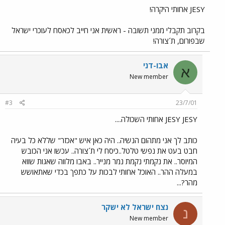
JESY אחותי היקרה!
בקרוב תקבלי ממני תשובה - ראשית אני חייב לכאסח לעוכרי ישראל
שבפורום, ת´צורה!
אבו-דני
א
New member
#3
23/7/01
JESY JESY אחותי השכולה....
כותב לך אני מתהום הנשיה.. היה כאן איש "אכזר" שללא כל בעיה
חבט בעט את נפשי טלטל..כיסח לי ת´צורה.. עכשו אני הכובש
המיוסר.. את נקמתי נקמת נמר מנייר.. באבו מלווה שאגות שווא
במעלה ההר.. האוכל אחותי לבכות על כתפך בכדי שאתאושש
מהר?...
נצח ישראל לא ישקר
נ
New member