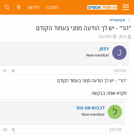
התחבר
הירשם
אקטואליה
"הר" - יש לך הודעה ממני בעמוד הקודם
פ
פ
23/7/01
JESY
ו
ו
ת
ר
JESY
J
ח
ס
New member
ה
ם
נ
ב
ו
ת
#1
23/7/01
ש
א
א
ר
"הר" - יש לך הודעה ממני בעמוד הקודם
י
ך
תקרא אותה בבקשה
לכבוש את ההר
ל
New member
#2
23/7/01