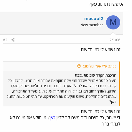
הטיפשות תחגוג כאן?
mucool2
M
New member
#2
7/1/06
זה נשמע לי כמו חדשות
נכתב ע"י אפק גולומב:
הרכבת הקלה שוב מתעכבת
העיר פרסם אתמול שכבר חצי שנה מוקפאת עבודת צוות ההיגוי לתכנון כל
קווי הרכבת הקלה. זאת למה? הועדה לתכנון ובניה החליטה שחלק מהקו
הירוק, לאורך רחוב אבן גבירול יהיה תת קרקעי. נ.ת.ע ומשרד התחבורה,
שמתנגדים להחלטה, פשוט תוקעים את הפרוייקט. עד מתי הטיפשות תחגוג
כאן?
זה נשמע לי כמו חדשות
די ישנות, כל הויכוח הזה (שים לב לדיון
כאן
). מי תוקע את מי גם לא
לגמרי ברור.