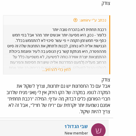
צודק
נכתב ע"י amirv:
רכבת תחתית לא בהכרח טובה יותר
כלומר - נכון, היא מסיעה יותר אנשים יותר מהר אבל בפי חמש
כסף ופי חמש זמן הקמה = פי עשר סיכוי לא להתממש בכלל.
הנגישות אליה לא נוחה), לבנות ולתחזק את התחנות שלה זה סיוט
מההפטרה, היא מנתקת קשר בין הנוסע בה לעיר ופוגמת ביכולת
ההתמצאות יוצרת אווירה נוחה לפשיעה, לא משפיעה כלל על
הרחוב מעליה (למעט המדרגות אליה שיוצרות חסימות והפרעות
להולכי הרגל למעלה), ויש לה פחות תחנות בריחוק רב יותר אחת
לחץ כדי להרחיב...
מהשניה.
צודק
אבל עם כל החסרונות יש גם יתרונות, וצריך לשקול את
המקרה לגופו. במקרה של הקו הירוק אין לי (ואני מניח שלרוב
חברי הפורום) כלים לבדוק מה עדיף. המילה "רכבת תחתית"
אמנם נשמעת יותר יוקרתית עם "ריח של חו"ל", אבל זה לא
צריך להיות שיקול.
שבי הגדול1
ש
New member