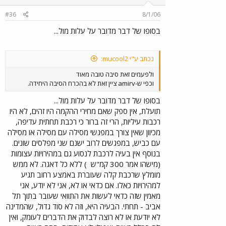
#36
8/1/06
בסופו של דבר מדובר על עלות מול...
נכתב ע"י mucool2:
ולפעמים זאת סיבה טובה מאוד
וכפי ש-amirv ציין זאת לא בהכרח הסיבה היחידה.
בסופו של דבר מדובר על עלות מול...
תועלת, אין ספק שאם מחירי ההקמה היו זהים, לא היו
רכבות עיליות, הרי זה ברור כי רכבת תחתית עדיפה,
מכיוון שאין צורך במפגשי מסילה עם מסילה או מסילה
עם כביש, במפגשים לרוב ישנם שני מפלסים שונים.
בנוסף אין בעיה לרכבת לנסוע גם במהירויות עצומות
(מישהו אמר 300 קמ"ש
) ללא כל דאגה. לא ממש
מומלץ שרכבת קלה שעוברת באמצע רחוב תגיע
למהירויות כאלו. אם כדאי או לא, אני לא יודע, אני
מאמין שזה כדאי לעשות את התוואי שעובר בתוך תל
אביב - תחתי. הבעיה היא, וזה לא סוד גדול, שהמדינה
לא יודעת או לא רוצה לבדוק את הדברים לעומק, ואין