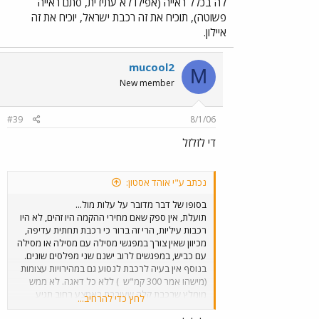
לה בכלל ראייה (אפילו לא עתידית, סתם ראייה
פשוטה), תוכיח את זה רכבת ישראל, יוכיח את זה
איילון.
mucool2
M
New member
#39
8/1/06
די לזלזל
נכתב ע"י אוהד אסטון:
בסופו של דבר מדובר על עלות מול...
תועלת, אין ספק שאם מחירי ההקמה היו זהים, לא היו
רכבות עיליות, הרי זה ברור כי רכבת תחתית עדיפה,
מכיוון שאין צורך במפגשי מסילה עם מסילה או מסילה
עם כביש, במפגשים לרוב ישנם שני מפלסים שונים.
בנוסף אין בעיה לרכבת לנסוע גם במהירויות עצומות
(מישהו אמר 300 קמ"ש
) ללא כל דאגה. לא ממש
מומלץ שרכבת קלה שעוברת באמצע רחוב תגיע
לחץ כדי להרחיב...
למהירויות כאלו. אם כדאי או לא, אני לא יודע, אני