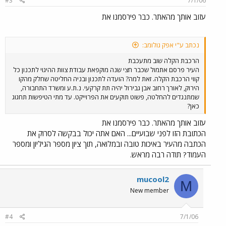
#3
7/1/06
עזוב אותך מהאתר. כבר פירסמנו את
נכתב ע"י אפק גולומב:
הרכבת הקלה שוב מתעכבת
העיר פרסם אתמול שכבר חצי שנה מוקפאת עבודת צוות ההיגוי לתכנון כל
קווי הרכבת הקלה. זאת למה? הועדה לתכנון ובניה החליטה שחלק מהקו
הירוק, לאורך רחוב אבן גבירול יהיה תת קרקעי. נ.ת.ע ומשרד התחבורה,
שמתנגדים להחלטה, פשוט תוקעים את הפרוייקט. עד מתי הטיפשות תחגוג
כאן?
עזוב אותך מהאתר. כבר פירסמנו את
הכתובת הזו לפני שבועיים... האם אתה יכול בבקשה לסרוק את
הכתבה מהעיר באיכות טובה ובמלואה, תוך ציון מספר הגיליון ומספר
העמוד? תודה רבה מראש.
mucool2
M
New member
#4
7/1/06