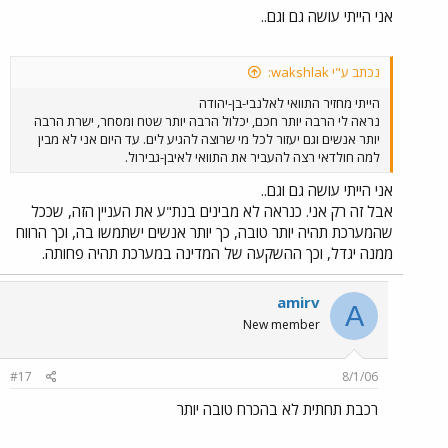
אני הייתי עושה גם וגם..
נכתב ע"י wakshlak:
הייתי מחזיר התוואי לאלנבי-בן-יהודה
נראה לי הרבה יותר חכם, יכלול הרבה יותר שטח ומסחר, ישרת הרבה
יותר אנשים וגם יעזור לכל מי שרוצה להגיע לים. עד היום אני לא מבין
למה חולדאי רצה להעביר את התוואי לאיבן-גבירול.
אני הייתי עושה גם וגם..
אבל זה רק אני. כנראה לא מבינים בנת"ע את העניין הזה, שככל
שהמערכת תהיה יותר טובה, כך יותר אנשים ישתמשו בה, וכך הרווח
ממנה יגדל, וכך ההשקעה של המדינה במערכת תהיה פחותה.
amirv
A
New member
#17
8/1/06
רכבת תחתית לא בהכרח טובה יותר