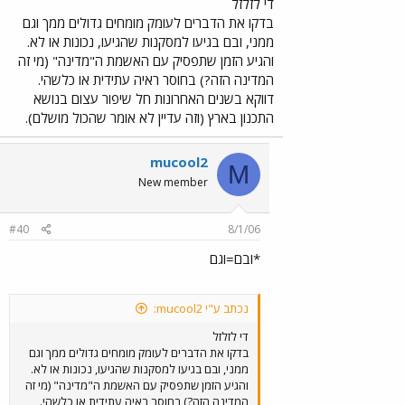
מאמין שזה כדאי לעשות את התוואי שעובר בתוך תל
די לזלזל
אביב - תחתי. הבעיה היא, וזה לא סוד גדול, שהמדינה
בדקו את הדברים לעומק מומחים גדולים ממך וגם
לא יודעת או לא רוצה לבדוק את הדברים לעומק, ואין
ממני, ובם בגיעו למסקנות שהגיעו, נכונות או לא.
לה בכלל ראייה (אפילו לא עתידית, סתם ראייה
והגיע הזמן שתפסיק עם האשמת ה"מדינה" (מי זה
פשוטה), תוכיח את זה רכבת ישראל, יוכיח את זה
המדינה הזה?) בחוסר ראיה עתידית או כלשהי.
איילון.
דווקא בשנים האחרונות חל שיפור עצום בנושא
התכנון בארץ (וזה עדיין לא אומר שהכול מושלם).
mucool2
M
New member
#40
8/1/06
*ובם=וגם
נכתב ע"י mucool2:
די לזלזל
בדקו את הדברים לעומק מומחים גדולים ממך וגם
ממני, ובם בגיעו למסקנות שהגיעו, נכונות או לא.
והגיע הזמן שתפסיק עם האשמת ה"מדינה" (מי זה
המדינה הזה?) בחוסר ראיה עתידית או כלשהי.