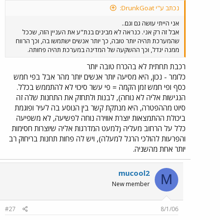
נכתב ע"י DrunkGoat:
אני הייתי עושה גם וגם..
אבל זה רק אני. כנראה לא מבינים בנת"ע את העניין הזה, שככל
שהמערכת תהיה יותר טובה, כך יותר אנשים ישתמשו בה, וכך הרווח
ממנה יגדל, וכך ההשקעה של המדינה במערכת תהיה פחותה.
רכבת תחתית לא בהכרח טובה יותר
כלומר - נכון, היא מסיעה יותר אנשים יותר מהר אבל בפי חמש
כסף ופי חמש זמן הקמה = פי עשר סיכוי לא להתממש בכלל.
הנגישות אליה לא נוחה), לבנות ולתחזק את התחנות שלה זה
סיוט מההפטרה, היא מנתקת קשר בין הנוסע בה לעיר ופוגמת
ביכולת ההתמצאות יוצרת אווירה נוחה לפשיעה, לא משפיעה
כלל על הרחוב מעליה (למעט המדרגות אליה שיוצרות חסימות
והפרעות להולכי הרגל למעלה), ויש לה פחות תחנות בריחוק רב
יותר אחת מהשניה.
mucool2
M
New member
#27
8/1/06