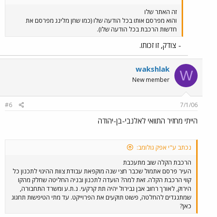
זה האתר שלו
והוא מפרסם אותו בכל הודעה שלו (כמו שחן מלינג מפרסם את
חדשות הרכבת בכל הודעה שלו).
- צודק, זו זכותו.
wakshlak
W
New member
#6
7/1/06
הייתי מחזיר התוואי לאלנבי-בן-יהודה
נכתב ע"י אפק גולומב:
הרכבת הקלה שוב מתעכבת
העיר פרסם אתמול שכבר חצי שנה מוקפאת עבודת צוות ההיגוי לתכנון כל
קווי הרכבת הקלה. זאת למה? הועדה לתכנון ובניה החליטה שחלק מהקו
הירוק, לאורך רחוב אבן גבירול יהיה תת קרקעי. נ.ת.ע ומשרד התחבורה,
שמתנגדים להחלטה, פשוט תוקעים את הפרוייקט. עד מתי הטיפשות תחגוג
כאן?