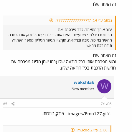
זה האתר שלו
נכתב ע"י אביתר777777777777777:
עזוב אותך מהאתר. כבר פירסמנו את
הכתובת הזו לפני שבועיים... האם אתה יכול בבקשה לסרוק את הכתבה
מהעיר באיכות טובה ובמלואה, תוך ציון מספר הגיליון ומספר העמוד?
תודה רבה מראש.
זה האתר שלו
והוא מפרסם אותו בכל הודעה שלו (כמו שחן מלינג מפרסם את
חדשות הרכבת בכל הודעה שלו).
wakshlak
W
New member
#5
7/1/06
../images/Emo127.gif - צודק, זו זכותו.
נכתב ע"י mucool2: