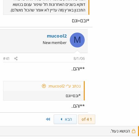
דווקא בשנים האחרונות חל שיפור עצום בנושא
התכנון בארץ (וזה עדיין לא אומר שהכול מושלם).
*ובם=וגם
mucool2
M
New member
#41
8/1/06
**והם..
נכתב ע"י mucool2:
*ובם=וגם
**והם..
Last
1 of 4
הבא
הנושא נעול.