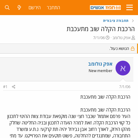
התחבר
הירשם
תחבורה ציבורית
הרכבת הקלה שוב מתעכבת
פ
פ
אפק גולומב
7/1/06
ו
ו
ת
הנושא נעול.
ר
ח
ס
ה
ם
אפק גולומב
נ
ב
א
ו
ת
New member
ש
א
א
ר
#1
7/1/06
י
ך
הרכבת הקלה שוב מתעכבת
הרכבת הקלה שוב מתעכבת
העיר פרסם אתמול שכבר חצי שנה מוקפאת עבודת צוות ההיגוי לתכנון
כל קווי הרכבת הקלה. זאת למה? הועדה לתכנון ובניה החליטה שחלק
מהקו הירוק, לאורך רחוב אבן גבירול יהיה תת קרקעי. נ.ת.ע ומשרד
התחבורה, שמתנגדים להחלטה, פשוט תוקעים את הפרוייקט. עד מתי