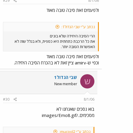
#29
8/1/06
ולפעמים זאת סיבה טובה מאוד
נכתב ע"י שבי הגדול1:
הרי הסיבה היחידה שלא בונים
את כל הרכבת כתחתית היא כספית, ולא בגלל שזה לא
האפשרות הטובה יותר.
ולפעמים זאת סיבה טובה מאוד
וכפי ש-amirv ציין זאת לא בהכרח הסיבה היחידה.
שבי הגדול1
ש
New member
#30
8/1/06
בוא נסכים שאנחנו לא
מסכימים../images/Emo8.gif
נכתב ע"י mucool2: