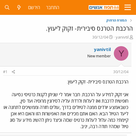
התחבר
הירשם
המזרח הרחוק
הרכבת הטרנס סיבירית- זקוק ליעוץ.
פ
פ
30/12/04
yanivtil
ו
ו
ת
ר
yanivtil
Y
ח
ס
New member
ה
ם
נ
ב
ו
ת
#1
30/12/04
ש
א
א
ר
הרכבת הטרנס סיבירית- זקוק ליעוץ.
י
ך
אני זקוק למידע על הרכבת. חבר אמר לי שניתן לקנות כרטיסי נסיעה
חופשית לרכבת ואז לעלות ולרדת עליה לסירוגין מרוסיה ועד סין,
כשבאמצע יורדים ממנה לטיולים בדרך ,עולים חזרה וממשיכים לתחנה או
ליעד הטיול הבא. האם אתם מכירים את האפשרות הזו והאם היא אכן
קיימת? כמה עלול לעלות כרטיס שכזה וכיצד ניתן להשיג מידע על סוג
טיול שכזה? תודה רבה, יניב.