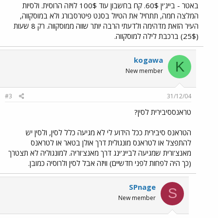
באטר - בייג'ין 60$. קח בחשבון עוד 100$ לויזה הרוסית. ולסיות
המלצה חמה, תתחיל את הטיול בסנט פיטרסבורג ולא במוסקווה,
העיר הזאת מדהימה ולדעתי הרבה יותר שווה ממוסקווה. רק 8 שעות
(25$) ברכבת לילה למוסקווה.
kogawa
K
New member
#3
31/12/04
טראנססיבירית לסין?
הטראנס סיבירית ככל הידוע לי לא מגיעה כלל לסין, ולסין יש
להתפצל או לטראנס מונגולית דרך אולן בטאר או לטראנס
מאנצ'ורית שמגיעה לבייג'ינג דרך מאנצ'וריה. למונגוליה לא תצטרך
(כך היה לפחות לפני חדשיים) וויזה אבל לסין ולרוסיה כמובן.
SPnage
S
New member