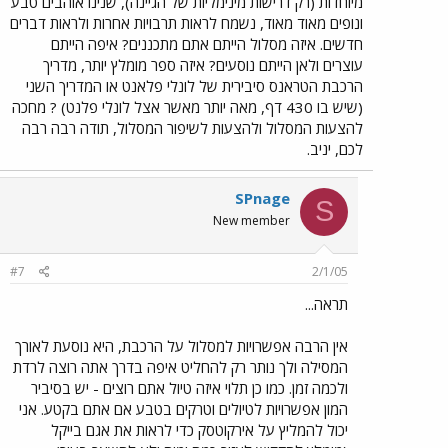
מיוחדות (רק דרישות מינימליות של הגיינה), שנינו אוהבים טבע
ונופים מאוד מאוד, נשמח לראות תרבויות אחרות ולראות דברים
חדשים. איזה מסלול הייתם אתם מתכננים? איפה הייתם
עוצרים ולאן הייתם נוסעים? איזה ספר מומלץ יותר, מדריך
הרכבת הטראנס סיבירית של לונלי פלאנט או המדריך השני
(שיש בו 430 דף, מאה יותר מאשר אצל לונלי פלנט) ? מחכה
להצעות המסלול ולהצעות לשיפור המסלול, תודה רבה רבה
לכם, יניב.
SPnage
S
New member
#7
2/1/05
תראה...
אין הרבה אפשרויות למסלול על הרכבת, היא נוסעת לאורך
המסילה ולך נותר רק להחליט איפה בדרך אתה רוצה לרדת
ולכמה זמן. כמו כן תלוי איזה טיול אתם רוצים - יש בסיביר
המון אפשרויות לטיולים וטרקים בטבע אם אתם בקטע. אני
יכול להמליץ על אירקוטסק כדי לראות את אגם בייקל