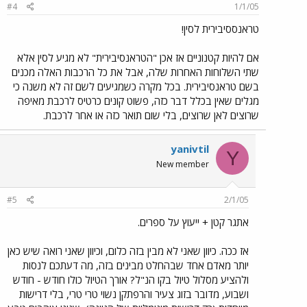
#4
1/1/05
טראנססיבירית לסין!
אם להיות קטנוניים אז אכן "הטראנסיבירית" לא מגיע לסין אלא
שתי השלוחות האחרות שלה, אבל את כל הרכבות האלה מכנים
בשם טראנסיבירית. בכל מקרה כשמגיעים לשם זה לא משנה כי
מגלים שאין בכלל דבר כזה, פשוט קונים כרטיס לרכבת מאיפה
שרוצים לאן שרוצים, בלי שום תואר כזה או אחר לרכבת.
yanivtil
Y
New member
#5
2/1/05
אתגר קטן + ייעוץ על ספרים.
אז ככה. כיוון שאני לא מבין בזה כלום, וכיוון שאני רואה שיש כאן
יותר מאדם אחד שבהחלט מבינים בזה, מה דעתכם לנסות
ולהציע מסלול טיול בקו הנ"ל? אורך הטיול כולו חודש - חודש
ושבוע, מדובר בזוג צעיר והרפתקן נשוי טרי טרי, בלי דרישות