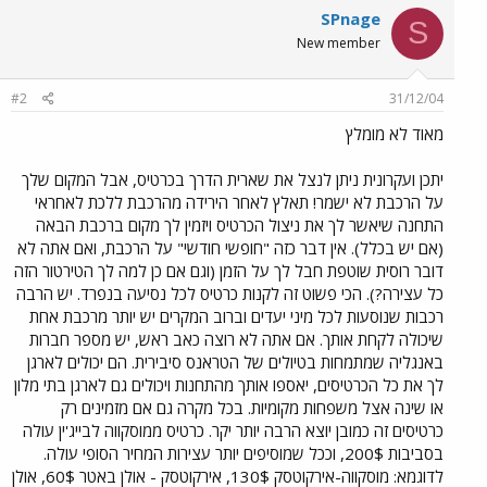
SPnage
S
New member
#2
31/12/04
מאוד לא מומלץ
יתכן ועקרונית ניתן לנצל את שארית הדרך בכרטיס, אבל המקום שלך
על הרכבת לא ישמר! תאלץ לאחר הירידה מהרכבת ללכת לאחראי
התחנה שיאשר לך את ניצול הכרטיס ויזמין לך מקום ברכבת הבאה
(אם יש בכלל). אין דבר כזה "חופשי חודשי" על הרכבת, ואם אתה לא
דובר רוסית שוטפת חבל לך על הזמן (וגם אם כן למה לך הטירטור הזה
כל עצירה?). הכי פשוט זה לקנות כרטיס לכל נסיעה בנפרד. יש הרבה
רכבות שנוסעות לכל מיני יעדים וברוב המקרים יש יותר מרכבת אחת
שיכולה לקחת אותך. אם אתה לא רוצה כאב ראש, יש מספר חברות
באנגליה שמתמחות בטיולים של הטראנס סיבירית. הם יכולים לארגן
לך את כל הכרטיסים, יאספו אותך מהתחנות ויכולים גם לארגן בתי מלון
או שינה אצל משפחות מקומיות. בכל מקרה גם אם מזמינים רק
כרטיסים זה כמובן יוצא הרבה יותר יקר. כרטיס ממוסקווה לבייג'ין עולה
בסביבות 200$, וככל שמוסיפים יותר עצירות המחיר הסופי עולה.
לדוגמא: מוסקווה-אירקוטסק 130$, אירקוטסק - אולן באטר 60$, אולן