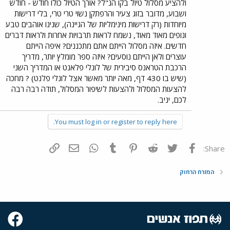
ולהציע מסלול טיול בקו הנ"ל? אורך הטיול כולו חודש - חודש
ושבוע, מדובר בזוג צעיר והרפתקן נשוי טרי טרי, בלי דרישות
מיוחדות (רק דרישות מינימליות של הגיינה), שנינו אוהבים טבע
ונופים מאוד מאוד, נשמח לראות תרבויות אחרות ולראות דברים
חדשים. איזה מסלול הייתם אתם מתכננים? איפה הייתם
עוצרים ולאן הייתם נוסעים? איזה ספר מומלץ יותר, מדריך
הרכבת הטראנס סיבירית של לונלי פלאנט או המדריך השני
(שיש בו 430 דף, מאה יותר מאשר אצל לונלי פלנט) ? מחכה
להצעות המסלול ולהצעות לשיפור המסלול, תודה רבה רבה
לכם, יניב.
You must log in or register to reply here.
פייסבוק
Twitter
Reddit
Pinterest
Tumblr
WhatsApp
דואר אלקטרוני
הוסף קישור
Share:
המזרח הרחוק