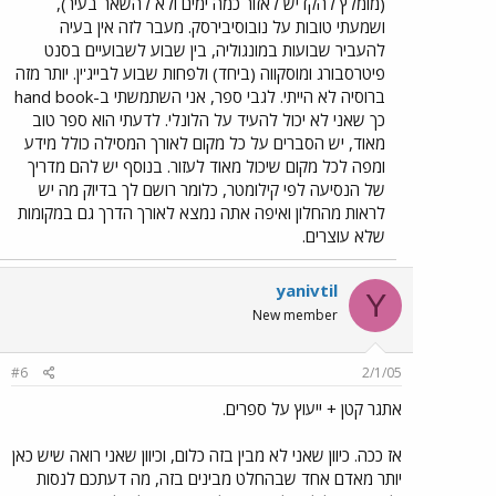
(מומלץ להקדיש לאזור כמה ימים ולא להשאר בעיר),
ושמעתי טובות על נובוסיבירסק. מעבר לזה אין בעיה
להעביר שבועות במונגוליה, בין שבוע לשבועיים בסנט
פיטרסבורג ומוסקווה (ביחד) ולפחות שבוע לבייג'ין. יותר מזה
ברוסיה לא הייתי. לגבי ספר, אני השתמשתי ב-hand book
כך שאני לא יכול להעיד על הלונלי. לדעתי הוא ספר טוב
מאוד, יש הסברים על כל מקום לאורך המסילה כולל מידע
ומפה לכל מקום שיכול מאוד לעזור. בנוסף יש להם מדריך
של הנסיעה לפי קילומטר, כלומר רושם לך בדיוק מה יש
לראות מהחלון ואיפה אתה נמצא לאורך הדרך גם במקומות
שלא עוצרים.
yanivtil
Y
New member
#6
2/1/05
אתגר קטן + ייעוץ על ספרים.
אז ככה. כיוון שאני לא מבין בזה כלום, וכיוון שאני רואה שיש כאן
יותר מאדם אחד שבהחלט מבינים בזה, מה דעתכם לנסות