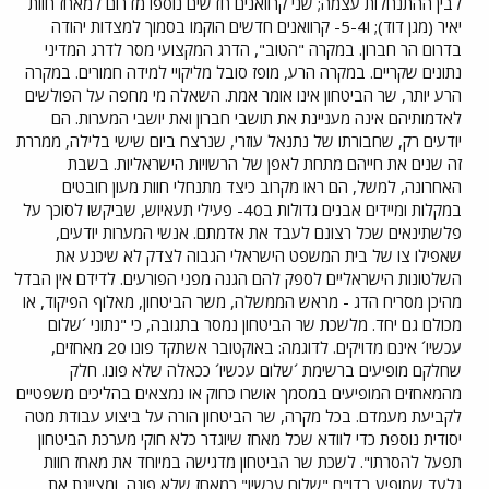
לבין ההתנחלות עצמה; שני קרוואנים חדשים נוספו מדרום למאחז חוות
יאיר (מגן דוד); ו5-4- קרוואנים חדשים הוקמו בסמוך למצדות יהודה
בדרום הר חברון. במקרה "הטוב", הדרג המקצועי מסר לדרג המדיני
נתונים שקריים. במקרה הרע, מופז סובל מליקויי למידה חמורים. במקרה
הרע יותר, שר הביטחון אינו אומר אמת. השאלה מי מחפה על הפולשים
לאדמותיהם אינה מעניינת את תושבי חברון ואת יושבי המערות. הם
יודעים רק, שחבורתו של נתנאל עוזרי, שנרצח ביום שישי בלילה, ממררת
זה שנים את חייהם מתחת לאפן של הרשויות הישראליות. בשבת
האחרונה, למשל, הם ראו מקרוב כיצד מתנחלי חוות מעון חובטים
במקלות ומיידים אבנים גדולות ב40- פעילי תעאיוש, שביקשו לסוכך על
פלשתינאים שכל רצונם לעבד את אדמתם. אנשי המערות יודעים,
שאפילו צו של בית המשפט הישראלי הגבוה לצדק לא שיכנע את
השלטונות הישראליים לספק להם הגנה מפני הפורעים. לדידם אין הבדל
מהיכן מסריח הדג - מראש הממשלה, משר הביטחון, מאלוף הפיקוד, או
מכולם גם יחד. מלשכת שר הביטחון נמסר בתגובה, כי "נתוני ´שלום
עכשיו´ אינם מדויקים. לדוגמה: באוקטובר אשתקד פונו 20 מאחזים,
שחלקם מופיעים ברשימת ´שלום עכשיו´ ככאלה שלא פונו. חלק
מהמאחזים המופיעים במסמך אושרו כחוק או נמצאים בהליכים משפטיים
לקביעת מעמדם. בכל מקרה, שר הביטחון הורה על ביצוע עבודת מטה
יסודית נוספת כדי לוודא שכל מאחז שיוגדר כלא חוקי מערכת הביטחון
תפעל להסרתו". לשכת שר הביטחון מדגישה במיוחד את מאחז חוות
גלעד שמופיע בדו"ח "שלום עכשיו" כמאחז שלא פונה, ומציינת את