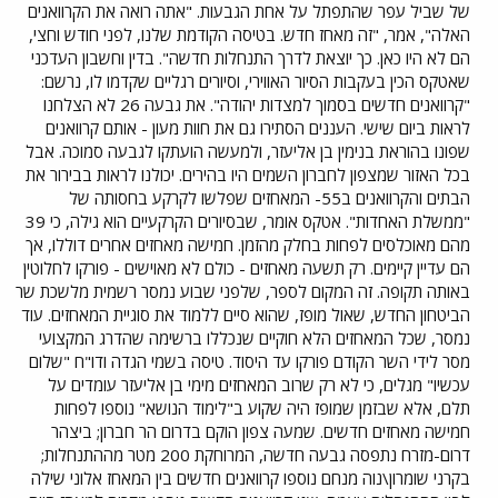
של שביל עפר שהתפתל על אחת הגבעות. "אתה רואה את הקרוואנים
האלה", אמר, "זה מאחז חדש. בטיסה הקודמת שלנו, לפני חודש וחצי,
הם לא היו כאן. כך יוצאת לדרך התנחלות חדשה". בדין וחשבון העדכני
שאטקס הכין בעקבות הסיור האווירי, וסיורים רגליים שקדמו לו, נרשם:
"קרוואנים חדשים בסמוך למצדות יהודה". את גבעה 26 לא הצלחנו
לראות ביום שישי. העננים הסתירו גם את חוות מעון - אותם קרוואנים
שפונו בהוראת בנימין בן אליעזר, ולמעשה הועתקו לגבעה סמוכה. אבל
בכל האזור שמצפון לחברון השמים היו בהירים. יכולנו לראות בבירור את
הבתים והקרוואנים ב55- המאחזים שפלשו לקרקע בחסותה של
"ממשלת האחדות". אטקס אומר, שבסיורים הקרקעיים הוא גילה, כי 39
מהם מאוכלסים לפחות בחלק מהזמן. חמישה מאחזים אחרים דוללו, אך
הם עדיין קיימים. רק תשעה מאחזים - כולם לא מאוישים - פורקו לחלוטין
באותה תקופה. זה המקום לספר, שלפני שבוע נמסר רשמית מלשכת שר
הביטחון החדש, שאול מופז, שהוא סיים ללמוד את סוגיית המאחזים. עוד
נמסר, שכל המאחזים הלא חוקיים שנכללו ברשימה שהדרג המקצועי
מסר לידי השר הקודם פורקו עד היסוד. טיסה בשמי הגדה ודו"ח "שלום
עכשיו" מגלים, כי לא רק שרוב המאחזים מימי בן אליעזר עומדים על
תלם, אלא שבזמן שמופז היה שקוע ב"לימוד הנושא" נוספו לפחות
חמישה מאחזים חדשים. שמעה צפון הוקם בדרום הר חברון; ביצהר
דרום-מזרח נתפסה גבעה חדשה, המרוחקת 200 מטר מההתנחלות;
בקרני שומרון\נוה מנחם נוספו קרוואנים חדשים בין המאחז אלוני שילה