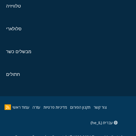
טלוויזיה
סלולארי
מבשלים כשר
חתולים
צור קשר
תקנון הפורום
מדיניות פרטיות
עזרה
עמוד ראשי
עברית (he_IL)