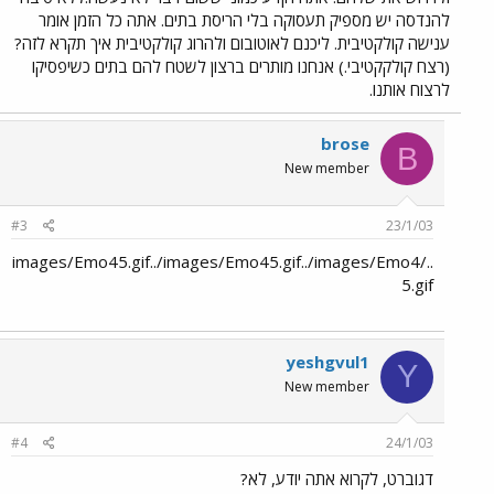
להנדסה יש מספיק תעסוקה בלי הריסת בתים. אתה כל הזמן אומר
ענישה קולקטיבית. ליכנם לאוטובום ולהרוג קולקטיבית איך תקרא לזה?
(רצח קולקקטיבי.) אנחנו מותרים ברצון לשטח להם בתים כשיפסיקו
לרצוח אותנו.
brose
B
New member
#3
23/1/03
../images/Emo45.gif../images/Emo45.gif../images/Emo4
5.gif
yeshgvul1
Y
New member
#4
24/1/03
דגוברט, לקרוא אתה יודע, לא?