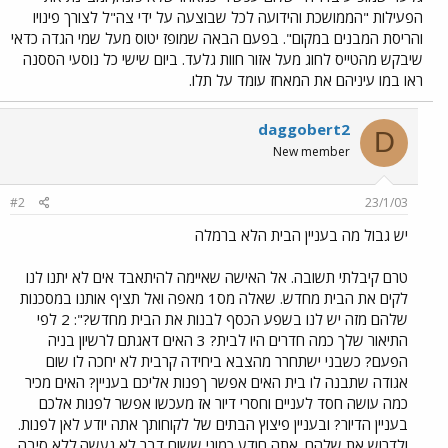
הפעילות "הממושכת והידועה לכל שבוצעה על ידי צה"ל לצורך פינויו
והריסת המבנים במקום". בפעם הבאה שמופז יטוס מעל שמי הגדה כדאי
שיבקש מהטייס לחוג מעל אזור חוות גלעד. ביום שישי כל נוסעי הססנה
ראו במו עיניהם את המאחז עומד על תלו.
daggobert2
D
New member
#2
23/1/03
יש גבול מה בעניין הבית הלא ברמלה
טרם קיבלתי תשובה. אל האישה שאיימה להיתאבד אים לא יתנו לנו
לקים את הבית מחדש. שאלה מס1 מאפה ואל תציף אותנו במסכנות
שלהם מזה יש לנו בשפע הכסף לבנות את הבית מחדש?": 2 לפי
התיאור שלך כמה חדרים היו לבית? 3 האים דאגתם לרשיון בניה
הפעם? כשבני ישתחרר מהצבא ביחידה קרבית לא יחכה לו שום
אגודה שתבנה לו בית האים אפשר ךפנות אליכם בעניין? האים מכיר
כמה עושה חסד לעניים וחסרי דיור אז מעכשו אפשר לפנות אלכם
בעניין הדיור? ובעניין פיצוץ הבתים של לקוחותך אתה יודע לאן לפנות.
ולדרוש את שלהם. אתה חןדע כמוני ששום דבר לא נעשה.ללא סיבה