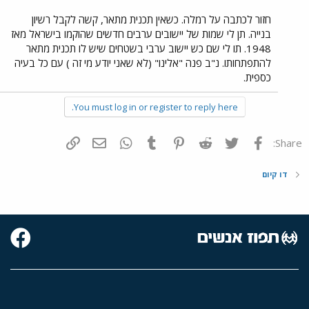
חזור לכתבה על רמלה. כשאין תכנית מתאר, קשה לקבל רשיון
בנייה. תן לי שמות של יישובים ערבים חדשים שהוקמו בישראל מאז
1948. תו לי שם כש יישוב ערבי בשטחים שיש לו תכנית מתאר
להתפתחותו. נ"ב פנה "אלינו" (לא שאני יודע מי זה ) עם כל בעיה
כספית.
You must log in or register to reply here.
פייסבוק
Twitter
Reddit
Pinterest
Tumblr
WhatsApp
דואר אלקטרוני
הוסף קישור
Share:
דו קיום