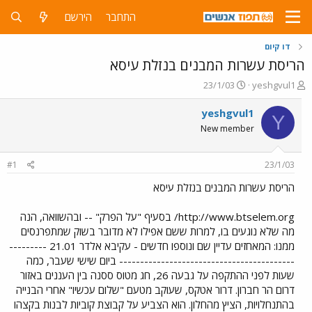
התחבר
הירשם
דו קיום
הריסת עשרות המבנים בנזלת עיסא
פ
פ
23/1/03
yeshgvul1
ו
ו
ת
ר
yeshgvul1
Y
ח
ס
New member
ה
ם
נ
ב
ו
ת
#1
23/1/03
ש
א
א
ר
הריסת עשרות המבנים בנזלת עיסא
י
ך
http://www.btselem.org/ בסעיף "על הפרק" -- ובהשוואה, הנה
מה שלא נוגעים בו, למרות ששם אפילו לא מדובר בשוק שמתפרנסים
ממנו: המאחזים עדיין שם ונוספו חדשים - עקיבא אלדר 21.01 ---------
------------------------------------------ ביום שישי שעבר, כמה
שעות לפני ההתקפה על גבעה 26, חג מטוס ססנה בין העננים באזור
דרום הר חברון. דרור אטקס, שעוקב מטעם "שלום עכשיו" אחרי הבנייה
בהתנחלויות, הציץ מהחלון. הוא הצביע על קבוצת קוביות לבנות בקצהו