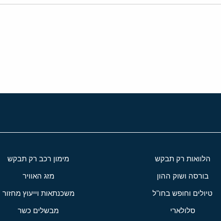
י
שור
הלוואות רק תבקש
מימון רכב רק תבקש
בורסה ושוק ההון
מזג האוויר
טיולים וחופש בחו"ל
משכנתאות וייעוץ מחזור
סלולארי
מבשלים כשר