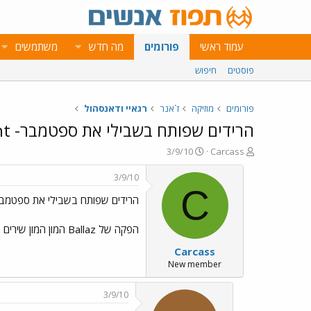
עמוד ראשי
פורומים
מה חדש
משתמשים
פוסטים
חיפוש
פורומים
מוזיקה
ז`אנר
רגאיי ודאנסהול
הרידים שפותח בשבילי את ספטמבר- Gyal Segment
פ
פ
3/9/10
Carcass
ו
ו
ת
ר
3/9/10
ח
ס
C
הרידים שפותח בשבילי את ספטמבר- l Segment
ה
ם
נ
ב
ו
ת
הפקה של Ballaz המון המון שירים טובים..טי או קיי,אססאסין,וואספ,וויסמייל,שיין-או,לקססס,טיפה ועוד.... באד באד
ש
א
Carcass
א
ר
י
New member
ך
3/9/10