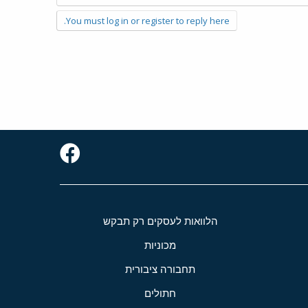
You must log in or register to reply here.
הלוואות לעסקים רק תבקש
מכוניות
תחבורה ציבורית
חתולים