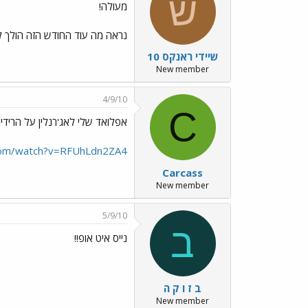
ש
מעולה!
נראה מה עוד החודש הזה הולך לה
שיידי ראנקס 10
New member
4/9/10
C
אפלואד שלי לאג'רנלין על הרידים
com/watch?v=RFUhLdn2ZA4
Carcass
New member
5/9/10
ב
נייס איט אופ!!
ב ז ו ק ה
New member