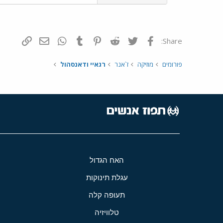
פייסבוק
Twitter
Reddit
Pinterest
Tumblr
WhatsApp
דואר אלקטרונ
הוסף קי
Share:
פורומים
מוזיקה
ז`אנר
רגאיי ודאנסהול
האח הגדול
עגלת תינוקות
תעופה קלה
טלוויזיה