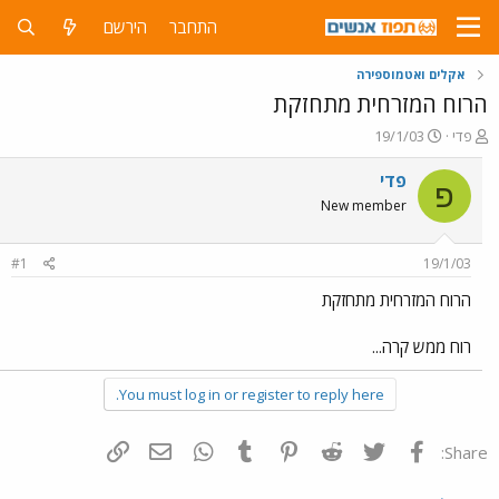
התחבר
הירשם
אקלים ואטמוספירה
הרוח המזרחית מתחזקת
פ
פ
פדי
19/1/03
ו
ו
ת
ר
פדי
פ
ח
ס
New member
ה
ם
נ
ב
ו
ת
#1
19/1/03
ש
א
א
ר
הרוח המזרחית מתחזקת
י
ך
רוח ממש קרה...
You must log in or register to reply here.
פייסבוק
Twitter
Reddit
Pinterest
Tumblr
WhatsApp
דואר אלקטרוני
הוסף קישור
Share: