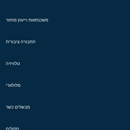
משכנתאות וייעוץ מחזור
תחבורה ציבורית
טלוויזיה
סלולארי
מבשלים כשר
חתולים