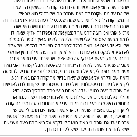
נמצאת בו שהיא פותחת את הפה ומרגישה פין נכנס ויוצא ומרגישה
שהפה שלה מוצץ אוטומטית ובעצם הכל קורה לה כשאין לה בעצם
שליטה על מה שקורה לה. זאת אומרת מה שקורה לי הוא שכאילו
ההמשך קורה לי מאליו ומרגיש שמה שנכנס לי לפה מרגיע אותי מהחרדה
שהגבר המאיים גורם באווירה ולכן באותם רגעים התחושה היא שזה
מרגיע אותי ואני רוצה להמשיך למצוץ את זה וכאילו זה עדיף שאתן לו
לגמור מאשר שיסתכל עלי ויאיים עלי. אני לא יודע איך לספר למטפלת
שלי ולא יודע אם אני רוצה בכלל לספר לה. חשוב לי להדגיש שלעולם
לא הגעתי לסקס מלא עם גברים אלא אך ורק הענקתי להם מין אוראלי
וגם זה אך ורק כאשר אני נקלע לסיטואציה שתיארתי. אני מתאר את זה
מפני ששמעתי שאני לא אהיה "מיוחד" כשאספר. אבל קשה לי ואני מאוד
מאוד מאוד רוצה לקרא על תופעות בדיוק כמו שלי ולדעת אם יש לתופעה
הזאת שם ולקרא על אנשים שתיארו בדיוק מה קורה להם באותו רגע,
לקרא על ניתוחים פסיכולוגים ועל סיבות פסיכולוגיות שקורות לנו (לאנשים
עם אותה תופעה כמו שיש לי) באותם רגעי פחד בתהליך הזה שהוא
תהליך נעלם ממני כי אני כאילו מנותק ולא מודע ואחרי שזה נגמר אז
התחושה היא שזה כאילו היה חלום. אני לא הומו וגם לא דו מיני וזה קורה
לי אך ורק בסיטואציה שתיארתי. אז אשמח מאוד אם תתנו לי שם של
התופעה, תיאור של התופעה, או הפניה לתיאור של התופעה של אנשים
אחרים שתיארו אותה כי מאוד חשוב לי לקרא על תיאור התופעה מאנשים
שיש להם את אותה התופעה שיש לי. בברכה רן .