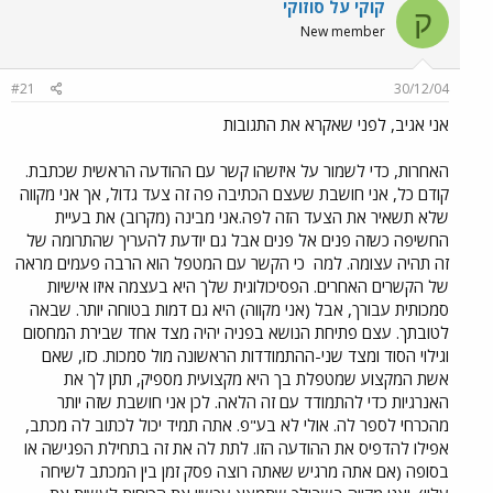
קוקי על סוזוקי
ק
New member
#21
30/12/04
אני אגיב, לפני שאקרא את התגובות
האחרות, כדי לשמור על איזשהו קשר עם ההודעה הראשית שכתבת.
קודם כל, אני חושבת שעצם הכתיבה פה זה צעד גדול, אך אני מקווה
שלא תשאיר את הצעד הזה לפה.אני מבינה (מקרוב) את בעיית
החשיפה כשזה פנים אל פנים אבל גם יודעת להעריך שהתרומה של
זה תהיה עצומה. למה
כי הקשר עם המטפל הוא הרבה פעמים מראה
של הקשרים האחרים. הפסיכולוגית שלך היא בעצמה איזו אישיות
סמכותית עבורך, אבל (אני מקווה) היא גם דמות בטוחה יותר. שבאה
לטובתך. עצם פתיחת הנושא בפניה יהיה מצד אחד שבירת המחסום
וגילוי הסוד ומצד שני-ההתמודדות הראשונה מול סמכות. כזו, שאם
אשת המקצוע שמטפלת בך היא מקצועית מספיק, תתן לך את
האנרגיות כדי להתמודד עם זה הלאה. לכן אני חושבת שזה יותר
מהכרחי לספר לה. אולי לא בע"פ. אתה תמיד יכול לכתוב לה מכתב,
אפילו להדפיס את ההודעה הזו. לתת לה את זה בתחילת הפגישה או
בסופה (אם אתה מרגיש שאתה רוצה פסק זמן בין המכתב לשיחה