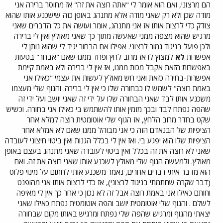
הם מרצוני, ואם הוא אומר לי "אתה רוצה את זה" אז מחוסר ברירה אני
מודה שכן ולא רק שאני מודה אלא מתנהג באופן כזה שישכנע אותו שהוא
צודק כדי לרצות אותו אז אני מתנהג, אומר ועושה את כל הדברים שאני
מרגיש שהוא מצפה ממני שאעשה מתוך כך שאני מאולץ ואין לי ברירה
ולכן פועל בניגוד גמור לרצוני. אפילו אם הבחור יגיד לי שהוא נותן לי
אפשרות
לא
למצוץ לו אז מרוב לחץ ופחד ממנו שאם "אבחר" בטעות
באפשרות הזאת אקבל מכות ממנו, אז אין לי ברירה ולא באמת קיימת
אפשרות-בחירה כזאת ואני חש מאולץ לעשות את עצמי "כאילו אני
באמת רוצה" לשמש לו כבחורה שלו כי אין לי ברירה. והגוף שלי מעצמו
משכנע אותו לבד שאני הבחורה שלו על ידי זה שאני יושב ועל ידי זה
שהפה נפתח לבד ובכך מזמין אותו להשתמש בי כאילו אני בחורה. וכשיש
שקט בחדר מרוב הלחץ, אז הגוף שלי אוטומטית רוצה למלא אחר
הציפיות של הבנאדם הזה כי אני מבוהל ממנו שאם לא אמלא אחר
הציפיות שלו הוא יפגע בי. ואז אין לי בכלל הגנות ואין ביטוי חיצוני לעובדה
שאני לא רוצה את זה בכלל ואין ביטוי לעובדה שאני מתנהג בעצם באופן
מאולץ. ולמעשה הגוף שלי מאולץ לשכנע אותו שאני רוצה את זה. ואם
הוא מדבר איתי דברים אחרים, נאמר משכנע אותי לחתום על מינוי פלוס
(דבר שקרה שחתמתי בניגוד לרצוני), אז כדי לרצות אותו אני מהופנט
וחותם כאילו אני באמת רוצה אבל זה לא נכון כי אחר כך אין לי מאיפה
לשלם . והגוף שלי אוטומטית יושב והפה אוטומטית נפתח כאילו שאני
יצאתי מהגוף ומרגיש שהפה שלי נפתח ומרגיש באותו מקום שבחורה