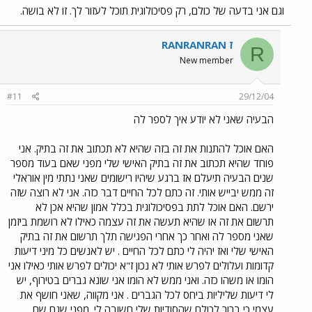
וגם אני בדעה של כולם, רק פסיכולוגית תוכל לעזור לך. זו לא בושה.
RANRANRAN ז
R
New member
#11
29/12/04
הבעיה שאני לא יודע איך לספר לה
האם אוכל להתנות את זה בזה שהיא לא תכתוב את זה בתיק. אני
פוחד שהיא תכתוב את זה בתיק האישי שלי מפני שאם בעוד מספר
שנים הבעיה תיעלם אז ברגע שיהיו רישומים שאני נתתי מין אוראלי
זה ממש יבייש אותי. זה כתם לכל החיים דבר כזה. אני לא רוצה שזה
ירשם. האם אוכל לתת בפסיכולוגית בכלל אמון שהיא אכן לא
תרשום את זה או שהיא תעשה את זה עצמה כאילו לא רושמת ביזמן
שאני מספר לה ואחר כך אחרי הפגישה תלך תרשום את זה בתיק
האישי שלי ואז יהיה לי כתם לכל החיים . יש לאנשים כל מיני דיעות
קדומות ועלולים לפרש אותי לא נכון ז"א יכולים לפרש אותי כאילו אני
הומו או משהו כזה. ואני ממש לא הומו אני שונא גברים בטירוף, יש
לי דיעות שליליות ביחס לכל הגברים . אני מקווה, שאני חושף את
עצמי כי ברור לכולם שהסודיות שלי חשובה לי. מפני שגם שם