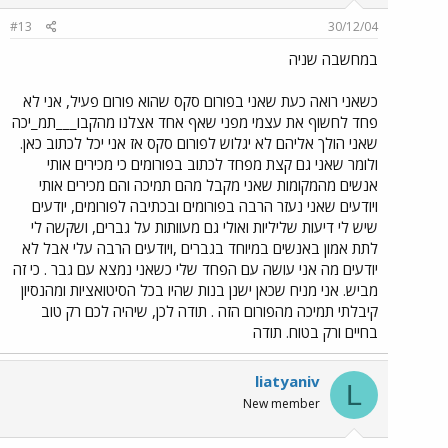
#13
30/12/04
במחשבה שניה
כשאני רואה כעת שאני בפורום סקס שהוא פורום פעיל, אני לא
פחד לחשוף את עצמי מפני שאף אחד אצלנו מהקבו___תמ_יכה
שאני הולך אליהם לא יגלוש לפורום סקס אז אני יכל לכתוב כאן.
ולומר שאני גם קצת מפחד לכתוב בפורומים כי מכירים אותי
אנשים מהמקומות שאני מקבל מהם תמיכה והם מכירים אותי
ויודעים שאני נעזר הרבה בפורומים ובכתיבה לפורומים, יודעים
שיש לי דיעות שליליות ואולי גם מעוותות על גברים, ושקשה לי
לתת אמון באנשים במיוחד בגברים ,ויודעים הרבה עלי אבל לא
יודעים מה אני עושה עם הפחד שלי כשאני נמצא עם גבר . כי זה
מביש. אני מניח שכאן ישנן בנות שהיו בכל הסיטואציות ומהנסיון
קיבלתי תמיכה מהפורום הזה . תודה לכן, שיהיה לכם רק טוב
בחיים ורק בטוח. תודה
liatyaniv
L
New member