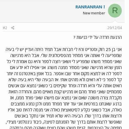
RANRANRAN ז
R
New member
#2
29/12/04
הרגעת חרדה על ידי כניעות ?
אני בן 25 רווק וסטרייט והיו לי חברות אבל תמיד היתה ועדיין יש לי בעיה
שמפריעה לי ואותה אני מסתיר מהפסיכולוגית שלי. אבל היא מרגישה
שאני מסתיר משהו שמפריע לי ושאני רוצה לספר והיא גם אומרת לי כל
הזמן שהיא מרגישה שאני מסתיר ממנה משהו. אני אפילו לא יודע אם
לספר לה או למצא מקום אחר שבו אספר. בכל אופן באינטרנט זה יותר
קל לספר כי לא רואים ולא מזהים אותי. אז הבעיה שלי היא בעיה שלא
רואים אותה עלי והיא חרדה ופחד שקיימים בי כשאני נמצא עם אנשים
סמכותיים שאני פוחד מהם או מרגיש קצת מאויים מהם. והחרדה הזאת
מקבלת צורה משונה שאם אני נמצא עם מישהו שאני פוחד ממנו, אז
ברגע שאנחנו בפרטיות אני עוד יותר מפחד ממנו ולכן נמנע ממצבים
כאלה, אבל כשאני נקלע לסיטואציות כאלה אני מנסה להיות טוב אליו
ולרצות אותו בדרך שלו. הבעיה היא שלא תמיד אני נתקל באנשים
שאפשר לרצות אותם בדרך של הזמנתם לפיצה, כיבוד ג'נטלמני מצידי,
חתימה על הצטרפות, קניית משהו שהם רוצים שאקנה מהם (במקרה