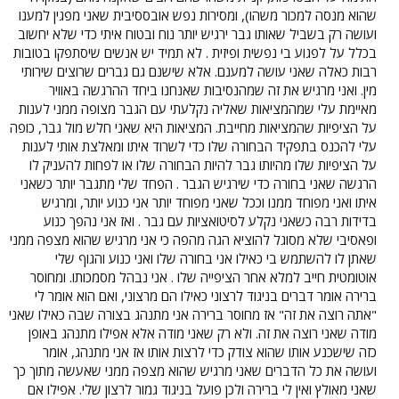
שהוא מנסה למכור משהו), ומסירות נפש אובססיבית שאני מפגין למענו
ועושה רק בשביל שאותו גבר ירגיש יותר נוח ובטוח איתי כדי שלא יחשוב
בכלל על לפגוע בי נפשית ופיזית . לא תמיד יש אנשים שיסתפקו בטובות
רבות כאלה שאני עושה למענם. אלא שישנם גם גברים שרוצים שירותי
מין. ואני מרגיש את זה שמהנסיבות שאנחנו ביחד ההרגשה באוויר
מאיימת עלי שמהמציאות שאליה נקלעתי עם הגבר מצופה ממני לענות
על הציפיות שהמציאות מחייבת. המציאות היא שאני חלש מול גבר, כופה
עלי להכנס בתפקיד הבחורה שלו כדי לשרוד איתו ומאלצת אותי לענות
על הציפיות שלו מהיותו גבר להיות הבחורה שלו או לפחות להעניק לו
הרגשה שאני בחורה כדי שירגיש הגבר . הפחד שלי מתגבר יותר כשאני
איתו ואני מפוחד ממנו וככל שאני מפוחד יותר אני כנוע יותר, ומרגיש
בדידות רבה כשאני נקלע לסיטואציות עם גבר . ואז אני נהפך כנוע
ופאסיבי שלא מסוגל להוציא הגה מהפה כי אני מרגיש שהוא מצפה ממני
שאתן לו להשתמש בי כאילו אני בחורה שלו ואני כנוע והגוף שלי
אוטומטית חייב למלא אחר הציפייה שלו . אני נבהל מסמכותו. ומחוסר
ברירה אומר דברים בניגוד לרצוני כאילו הם מרצוני, ואם הוא אומר לי
"אתה רוצה את זה" אז מחוסר ברירה אני מתנהג בצורה שבה כאילו שאני
מודה שאני רוצה את זה. ולא רק שאני מודה אלא אפילו מתנהג באופן
כזה שישכנע אותו שהוא צודק כדי לרצות אותו אז אני מתנהג, אומר
ועושה את כל הדברים שאני מרגיש שהוא מצפה ממני שאעשה מתוך כך
שאני מאולץ ואין לי ברירה ולכן פועל בניגוד גמור לרצון שלי. אפילו אם