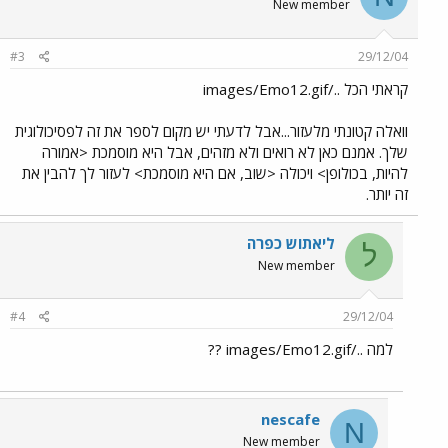
New member
#3
29/12/04
קראתי הכל ../images/Emo12.gif
וואלה קטונתי מלעזור...אבל לדעתי יש מקום לספר את זה לפסיכולוגית
שלך. אמנם כאן לא רואים ולא מזהים, אבל היא מוסמכת <אמורה
להיות, בכולופן> ויכולה <שוב, אם היא מוסמכת> לעזור לך להבין את
זה יותר.
ליאתוש כפרה
ל
New member
#4
29/12/04
למה ../images/Emo12.gif ??
nescafe
N
New member