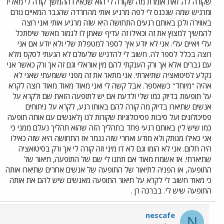
שקורה לה. זאת אומרת מה שקורה לי הוא שכאילו ההמשך קורה לי מאליו
ומרגיש שמה שנכנס לי לפה מרגיע אותי מהחרדה שהגבר המאיים גורם
באווירה ולכן באותם רגעים התחושה היא שזה מרגיע אותי ואני רוצה
להמשיך למצוץ את זה וכאילו זה עדיף שאתן לו לגמור מאשר שיסתכל
עלי ויאיים עלי. אני לא יודע איך לספר למטפלת שלי ולא יודע אם אני
רוצה בכלל לספר לה. חשוב לי להדגיש שלעולם לא הגעתי לסקס מלא
עם גברים אלא אך ורק הענקתי להם מין אוראלי וגם זה אך ורק כאשר אני
נקלע לסיטואציה שתיארתי. אני מתאר את זה מפני ששמעתי שאני לא
אהיה "מיוחד" כשאספר. אבל קשה לי ואני מאוד מאוד מאוד רוצה לקרא
על תופעות בדיוק כמו שלי ולדעת אם יש לתופעה הזאת שם ולקרא על
אנשים שתיארו בדיוק מה קורה להם באותו רגע, לקרא על ניתוחים
פסיכולוגים ועל סיבות פסיכולוגיות שקורות לנו (לאנשים עם אותה תופעה
כמו שיש לי) באותם רגעי פחד בתהליך הזה שהוא תהליך נעלם ממני כי
אני כאילו מנותק ולא מודע ואחרי שזה נגמר אז התחושה היא שזה כאילו
היה חלום. אני לא הומו וגם לא דו מיני וזה קורה לי אך ורק בסיטואציה
שתיארתי. אז אשמח מאוד אם תתנו לי שם של התופעה, תיאור של
התופעה, או הפניה לתיאור של התופעה של אנשים אחרים שתיארו אותה
כי מאוד חשוב לי לקרא על תיאור התופעה מאנשים שיש להם את אותה
התופעה שיש לי. בברכה רן .
nescafe
N