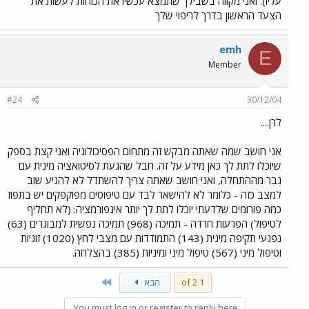
עליו). ואני מקווה בשבילך שתמצא עכשיו את הכוחות לעשות את
הצעד הראשון בדרך לריפוי שלך
emh
E
Member
#24
30/12/04
לרן....
אני חושב שמה שאתה מבקש זה מתחום הפסיכולוגיה ואני קצת בספק
שיוכלו לתת לך כאן מידע על זה. חבל שהגעת לסיטואציה מינית עם
גבר מההתחלה, ואני חושב שאתה צריך להשתדל לא להגיע שוב
למצב כזה - כלומר לא להישאר לבד עם טיפוסים מפוקפקים יש בתפוז
כמה פורומים שלדעתי יוכלו לתת לך יותר אינפורמציה: (לא תחליף
לטיפול) הפרעות חרדה - תמיכה (968) תמיכה נפשית למבוגרים (63)
נפגעי תקיפה מינית (143) התמודדות עם מצבי לחץ (1020) זוגיות
וטיפול מיני (567) טיפול מיני ומיניות (385) בהצלחה.
Last
1 of 2
הבא
You must log in or register to reply here.