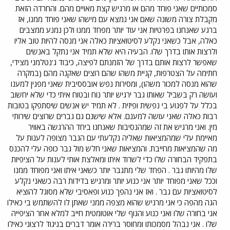
סמכותיים שאני פוחד מהם או מרגיש קצת מאויים מהם. והחרדה הזאת
מקבלת צורה משונה שאם אני נמצא עם מישהו שאני פוחד ממנו, אז
ברגע שאנחנו בפרטיות אני עוד יותר מפחד ממנו ולכן נמנע ממצבים
כאלה, אבל כשאני נקלע לסיטואציות כאלה אני מנסה להיות טוב אליו
ולרצות אותו בדרך שלו. הבעיה היא שלא תמיד אני נתקל באנשים
שאפשר לרצות אותם בדרך של הזמנתם לפיצה, כיבוד ג'נטלמני מצידי,
חתימה על הצטרפות, קניית משהו שהם רוצים שאקנה מהם (במקרה
שהוא מנסה למכור משהו), ומסירות נפש אובססיבית שאני מפגין למענו
ועושה רק בשביל שאותו גבר ירגיש יותר נוח ובטוח איתי כדי שלא יחשוב
בכלל על לפגוע בי נפשית ופיזית . לא תמיד יש אנשים שיסתפקו בטובות
רבות כאלה שאני עושה למענם. אלא שישנם גם גברים שרוצים שירותי
מין. ואני מרגיש את זה שמהנסיבות שאנחנו ביחד ההרגשה באוויר
מאיימת עלי שמהמציאות שאליה נקלעתי עם הגבר מצופה לענות על
מה שהמציאות מחייבת. והמציאות שאני חלש מול גבר כופה עלי להכנס
בתפקיד הבחורה שלו כדי לשרוד איתו ומאלצת אותי לענות על הציפיות
שלו מהיותו גבר . הפחד שלי מתגבר יותר כשאני איתו ואני מפוחד ממנו
וככל שאני מפוחד יותר אני כנוע יותר ומרגיש בדידות רבה כשאני נקלע
לסיטואציות עם גבר . ואז אני נהפך כנוע ופאסיבי שלא מסוגל להוציא
הגה מהפה כי אני מרגיש שהוא מצפה ממני שאתן לו להשתמש בי כאילו
אני בחורה שלו ואני כנוע והגוף שלי אוטומטית חייב למלא אחר הציפייה
שלו . אני נבהל מסמכותו ומחוסר ברירה אומר דברים בניגוד לרצוני כאילו