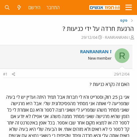
התחבר
הירשם
סקס
הרגעת חרדה על ידי כניעות ?
פ
פ
RANRANRAN ז
29/12/04
ו
ו
ת
ר
RANRANRAN ז
R
ח
ס
New member
ה
ם
נ
ב
ו
ת
#1
29/12/04
ש
א
א
ר
האם זה נקרא כניעות ?
י
ך
אני בן 25 רווק וסטרייט והיו לי חברות אבל תמיד היתה ועדיין יש לי בעיה
שמפריעה לי ואותה אני מסתיר מהפסיכולוגית שלי. אבל היא מרגישה
שאני מסתיר משהו שמפריע לי ושאני רוצה לספר והיא גם אומרת לי כל
הזמן שהיא מרגישה שאני מסתיר ממנה משהו. אני אפילו לא יודע אם
לספר לה או למצא מקום אחר שבו אספר. בכל אופן באינטרנט זה יותר
קל לספר כי לא רואים ולא מזהים אותי. אז הבעיה שלי היא בעיה שלא
רואים אותה עלי והיא חרדה ופחד שקיימים בי כשאני נמצא עם אנשים