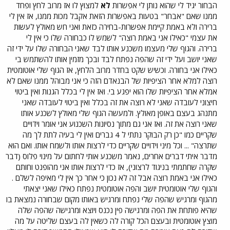
הבחור יגיד לי שהוא נותן לי אפשרות
לא
למצוץ לו אז מרוב לחץ ופחד
ממנו שאם "אבחר" בטעות באפשרות הזאת אקבל מכות ממנו, אז אין לי
ברירה ולא באמת קיימת אפשרות-בחירה כזאת ואני חש מאולץ לעשות
את עצמי "כאילו אני באמת רוצה" לשמש לו כבחורה שלו כי אין לי
ברירה. והגוף שלי מעצמו משכנע אותו לבד שאני הבחורה שלו על ידי זה
שאני יושב ועל ידי זה שהפה נפתח לבד ובכך מזמין אותו להשתמש בי
כאילו אני בחורה. וכשיש שקט בחדר מרוב הלחץ, אז הגוף שלי אוטומטית
רוצה למלא אחר הציפיות של הבנאדם הזה כי אני מבוהל ממנו שאם לא
אמלא אחר הציפיות שלו הוא יפגע בי. ואז אין לי בכלל הגנות ואין ביטוי
חיצוני לעובדה שאני לא רוצה את זה בכלל ואין ביטוי לעובדה שאני
מתנהג בעצם באופן מאולץ. ולמעשה הגוף שלי מאולץ לשכנע אותו
שאני רוצה את זה. ואז אני גם מתוך נסיונות השכנוע אני אומר וידויים
שקריים כמו "כן רק הבוקר נתתי ל 4 גברים ואין לי בעיה לתת לך מה
שתרצה" ... וכל מיני וידויים שקריים כדי לרצות אותו ולשמח אותו. ואם הוא
מדבר איתי דברים אחרים, נאמר משכנע אותי לחתום על מינוי פלוס (דבר
שקרה שחתמתי בניגוד לרצוני), אז כדי לרצות אותו אני מהופנט וחותם
כאילו אני באמת רוצה אבל זה לא נכון כי אחר כך אין לי מאיפה לשלם .
והגוף שלי אוטומטית יושב והפה אוטומטית נפתח כאילו שאני יצאתי
מהגוף ומרגיש שהפה שלי נפתח ומרגיש באותו מקום שבחורה נמצאת בו
שהיא פותחת את הפה ומרגישה פין נכנס ויוצא ומרגישה שהפה שלה
מוצץ אוטומטית ובעצם הכל קורה לה כשאין לה בעצם שליטה על מה