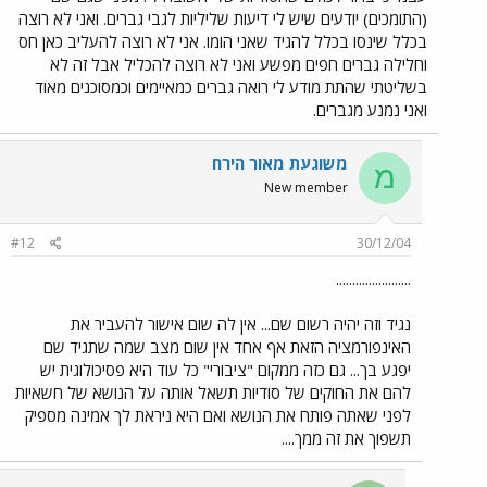
(התומכים) יודעים שיש לי דיעות שליליות לגבי גברים. ואני לא רוצה
בכלל שינסו בכלל להגיד שאני הומו. אני לא רוצה להעליב כאן חס
וחלילה גברים חפים מפשע ואני לא רוצה להכליל אבל זה לא
בשליטתי שהתת מודע לי רואה גברים כמאיימים וכמסוכנים מאוד
ואני נמנע מגברים.
משוגעת מאור הירח
מ
New member
#12
30/12/04
.......................
נגיד וזה יהיה רשום שם... אין לה שום אישור להעביר את
האינפורמציה הזאת אף אחד אין שום מצב שמה שתגיד שם
יפגע בך... גם כזה ממקום "ציבורי" כל עוד היא פסיכולוגית יש
להם את החוקים של סודיות תשאל אותה על הנושא של חשאיות
לפני שאתה פותח את הנושא ואם היא ניראת לך אמינה מספיק
תשפוך את זה ממך....