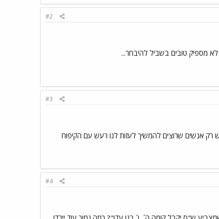
#2
לא מספיק טובים בשביל להיבחר...
#3
ם ואין כלום יש רק אנשים שרוצים להמשיך לעזות לנו רעש עם הקיפוח
#4
ע ש"ס יקבל קומה ה´, ו´ בגן עדן"? כמה נמוך עוד יירדו