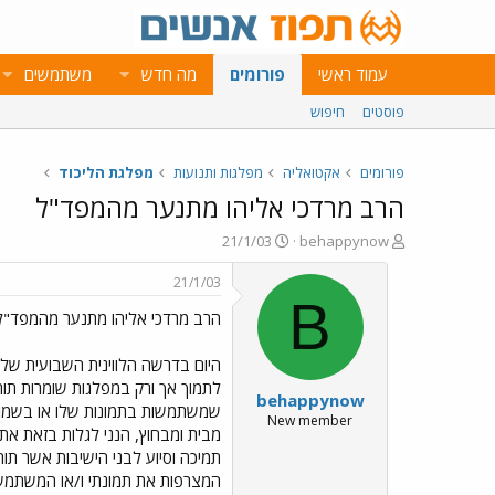
עמוד ראשי
פורומים
מה חדש
משתמשים
פוסטים
חיפוש
פורומים
אקטואליה
מפלגות ותנועות
מפלגת הליכוד
הרב מרדכי אליהו מתנער מהמפד"ל
פ
פ
21/1/03
behappynow
ו
ו
ת
ר
21/1/03
ח
ס
B
הרב מרדכי אליהו מתנער מהמפד"ל
ה
ם
נ
ב
ו
ת
היום בדרשה הלווינית השבועית של
ש
א
לתמוך אך ורק במפלגות שומרות תורה
behappynow
א
ר
שמשתמשות בתמונות שלו או בשמו".
י
New member
מבית ומבחוץ, הנני לגלות בזאת את
ך
תמיכה וסיוע לבני הישיבות אשר תו
המצרפות את תמונתי ו/או המשתמשות בשמי. 