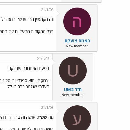
21/1/03
ה
וזה הקמפיין החדש של המפד"ל ../ages/Emo6.gif
בכל המקומות הריאליים של המפד"
האמת צועקת
New member
21/1/03
U
בפעם האחרונה שבדקתי
יצ
העדתי שנגמר כבר ב-77
UM2 חזר
New member
21/1/03
ע
מה שש"ס עושה זה ביזוי הדת היה
בושה וחרפה לצפות בתשדירי התעמ