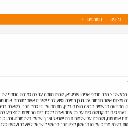
בלוגים
המומחים
 הראשל"צ הרב מרדכי אליהו שליט"א, שהיה מזוהה עד כה כמנהיג הרוחני של 
 ומצוות אשר חורתות על דגלן תמיכה וסיוע לבני ישיבות אשר "תורתם-אומנותם" 
 ההודעה הרשמית הבאה הוצגה בלוין, חתומה על ידי כבוד הרב: לשאלת רבים
 דעתי כי חובה קדושה כיום על כל אחד ואחת ללכת ביום הבחירות ולהצביע למ
רתם אומנותם, ושמירה על שלמות תורת ישראל וארץ ישראל בשלמותה. וכמו כן הנ
מרדכי אליהו הראשון לציון הרב הראשי לישראל לשעבר ועכשיו כולנו מצביעים רק ש"ס: .co.il