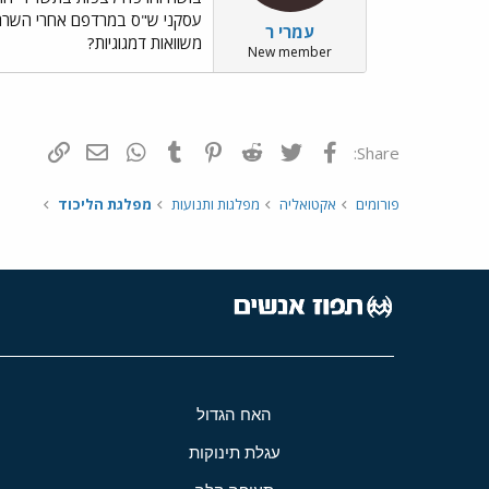
עסקני ש"ס במרדפם אחרי השררה 
עמרי ר
משוואות דמגוגיות?
New member
פייסבוק
Twitter
Reddit
Pinterest
Tumblr
WhatsApp
דואר אלקטרונ
הוסף קי
Share:
פורומים
אקטואליה
מפלגות ותנועות
מפלגת הליכוד
האח הגדול
עגלת תינוקות