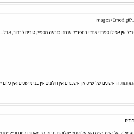
im
ל אין אפילו ספרדי אחד! במפד"ל אנחנו כנראה מספיק טובים לבחור, אבל... 
חק לוי הוא ספרדי וב-120 המקומות הראשונים של ש"ס אין אשכנזים אין חילונים אין בני מיעוטי
ודית
ולה של ש"ס. ש"ס היא אלוהים? "אלוהים מביט בך מאחורי הפרגוד"? "מי שמצבי