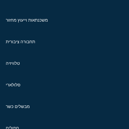
משכנתאות וייעוץ מחזור
תחבורה ציבורית
טלוויזיה
סלולארי
מבשלים כשר
חתולים