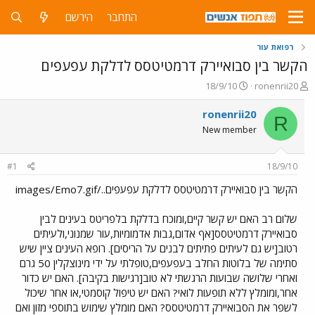
התחבר
הירשם
רפואת עור
הקשר בין סבואיירק דרמטיטסס לדלקת עפעפים
פ
פ
18/9/10
ronenrii20
ו
ו
ת
ר
ronenrii20
R
ח
ס
New member
ה
ם
נ
ב
ו
ת
#1
18/9/10
ש
א
א
ר
הקשר בין סבואיירק דרמטיטסס לדלקת עפעפים../images/Emo7.gif
י
ך
שלום רב האם יש קשר קיים,ומוכח בדלקת בלפריטס בעינים לבין
סבואיירק דרמטיטסס[אף אדום,גבות אדמומיות,עור שמנוני,ולעיתים
רטוב[יש גם לעיתים פתיתים לבנים על הריסים]. רופא העינים ציין שיש
סתימה של בלוטות החלב בעפעפים,טופלתי על ידי מינוצקלין 50 גרם
ואחרי שלושה שבועות הרגשתי לא טוב[רגישות בקיבה]. האם יש כדור
אחר,ומומלץ ללא תופעות לואי? האם יש טיפול קוסמטי,או אחר שיכול
לשפר את הסבואיירק דרמטיטסס? האם מומלץ שימוש בתוספי מזון ואם