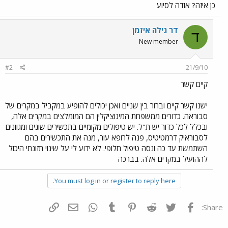
כן איזה? אודה לסיוע
דר גילה איזמן
ד
New member
#2
21/9/10
קיים קשר
ישנו קשר קיים וברור בין שניים ואכן יכולים להופיע במקביל במקרים של
סבוראה. כדורים ממשפחת המינוציקלין הם המומלצים במקרים אלה,
ובכלל לכל כדור יש ת"ל. יש טיפולים מקומיים בתכשירים שונים ומגוונים
לסבוראיק דרמטיטיס, פנה לרופא עור, מנה את התכשירים בהם
השתמשת עד כה ונסה טיפול חלופי. לא ידוע לי על שינוי תזונתי היכול
לההועיל במקרים אלה. בברכה
You must log in or register to reply here.
פייסבוק
Twitter
Reddit
Pinterest
Tumblr
WhatsApp
דואר אלקטרוני
הוסף קישור
Share: