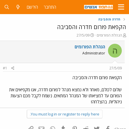
התחבר
הירשם
חדרה והסביבה
הקפאת פורום חדרה והסביבה
פ
פ
הנהלת הפורומים
27/5/09
ו
ו
ת
ר
הנהלת הפורומים
ה
ח
ס
Administrator
ה
ם
נ
ב
ו
ת
#1
27/5/09
ש
א
א
ר
הקפאת פורום חדרה והסביבה
י
ך
שלום לכולם, מאחר ולא נמצא מנהל לפורום חדרה, אנו מקפיאים את
הפורום עד למציאתו של המנהל המתאים. נשמח לקבל מכם הצעות
ניהוליות. בהצלחה!
You must log in or register to reply here.
פייסבוק
Twitter
Reddit
Pinterest
Tumblr
WhatsApp
דואר אלקטרוני
הוסף קישור
Share: