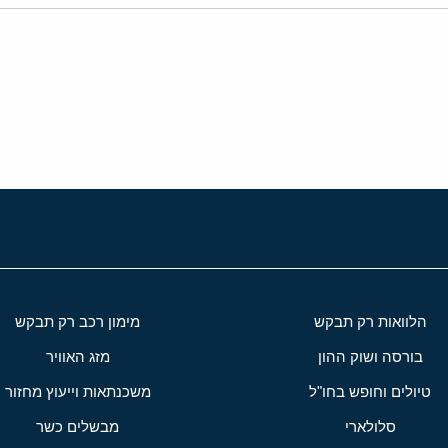
י
שור
הלוואות רק תבקש
מימון רכב רק תבקש
בורסה ושוק ההון
מזג האוויר
טיולים וחופש בחו"ל
משכנתאות וייעוץ מחזור
סלולארי
מבשלים כשר