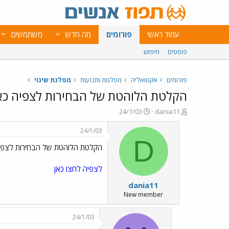
עמוד ראשי
פורומים
מה חדש
משתמשים
פוסטים
חיפוש
פורומים
אקטואליה
מפלגות ותנועות
מפלגת שינוי
הקלטת הלוהטת של הבחירות לצפיה כא
פ
פ
24/1/03
dania11
ו
ו
ת
ר
24/1/03
ח
ס
D
הקלטת הלוהטת של הבחירות לצפיה
ה
ם
נ
ב
ו
ת
לצפיה לחצו כאן
ש
א
dania11
א
ר
י
New member
ך
24/1/03