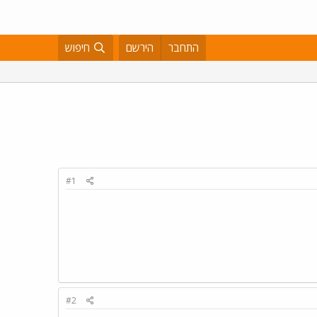
התחבר
הירשם
חיפוש
#1
#2