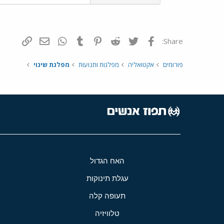
פייסבוק
Twitter
Reddit
Pinterest
Tumblr
WhatsApp
דואר אלקטרונ
הוסף קי
Share:
פורומים
אקטואליה
מפלגות ותנועות
מפלגת שינוי
האח הגדול
עגלת תינוקות
תעופה קלה
טלוויזיה