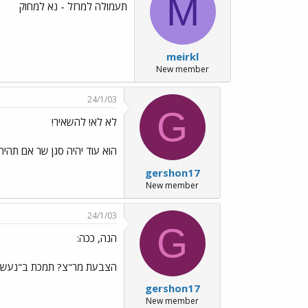
M
תעמולה למרזל - נא למחוק
meirkl
New member
24/1/03
G
לא לא! להשאיר!
הוא עוד יהיה סגן שר אם תהיה 
gershon17
New member
24/1/03
G
הנה, ככה:
הצבעת מר"צ? תמכת ב"נעשה 
gershon17
New member