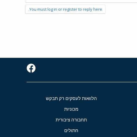
You must log in or register to reply here.
הלוואות לעסקים רק תבקש
מכוניות
תחבורה ציבורית
חתולים