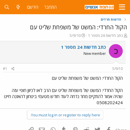
התחבר
הירשם
חדשות חרדים
הקול החרדי: המשט של משפחת שליט עם
פ
פ
כתב חדשות 24 מספר 1
5/9/10
ו
ו
ת
ר
כתב חדשות 24 מספר 1
כ
ח
ס
New member
ה
ם
נ
ב
ו
ת
#1
5/9/10
ש
א
א
ר
הקול החרדי: המשט של משפחת שליט עם
י
ך
הקול החרדי: המשט של משפחת שליט עם הרב לאו לכיוון חופי עזה
שהיה אמור להתקיים מחר נדחה לעוד חודש מטעמי ביטחון להאזנה חייגו
0508202424
You must log in or register to reply here.
פייסבוק
Twitter
Reddit
Pinterest
Tumblr
WhatsApp
דואר אלקטרוני
הוסף קישור
Share: