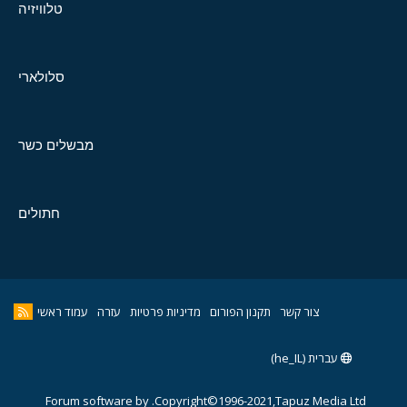
טלוויזיה
סלולארי
מבשלים כשר
חתולים
צור קשר
תקנון הפורום
מדיניות פרטיות
עזרה
עמוד ראשי
עברית (he_IL)
Forum software by
Copyright©1996-2021,Tapuz Media Ltd.