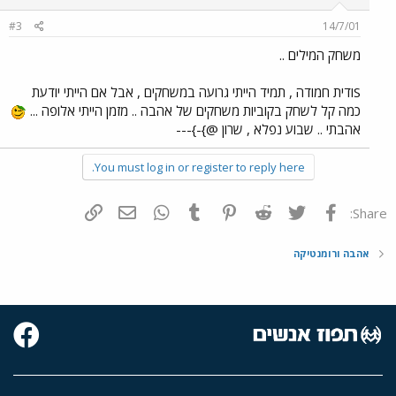
#3
14/7/01
משחק המילים ..
Sודית חמודה , תמיד הייתי גרועה במשחקים , אבל אם הייתי יודעת
כמה קל לשחק בקוביות משחקים של אהבה .. מזמן הייתי אלופה ...
אהבתי .. שבוע נפלא , שרון @}-}---
You must log in or register to reply here.
פייסבוק
Twitter
Reddit
Pinterest
Tumblr
WhatsApp
דואר אלקטרוני
הוסף קישור
Share:
אהבה ורומנטיקה