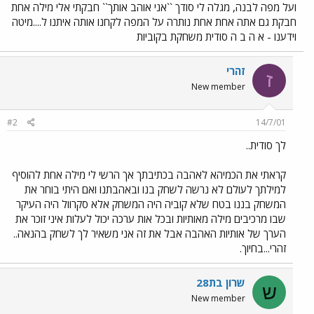
ועל מפה לבנה, מגלה לי סודך ``אני אוהב אותך`` חבקתי אלי מילה אחת
חבקת גם אתה אחת אחת נותרה על המפה לקחנו אותה איתנו ל....מיטה
וידענו - א ה ב ה סודית משחקת בקוביות
זהרי
ז
New member
#2
14/7/01
לך סודית..
קראתי את הכמיהא לאהבה בכתיבתך אך הרשי לי מילה אחת להוסיף
למילתך לעולם לא נרשה לשחק בנו ובאהבתנו ואם היתי בוחר את
המשחק בננו בטח שלא קוביה היה המשחק אלא סקרוול היה העיקר
שבו מרכיבים מילה מאותיות ובכל אות ערכה יכול לעלות איני זוכר את
הערך של אותיות האהבה אבל את זה אני משאיר לך לשחק בהנאה..
זהרי...בחיוך.
שרון בת28
ש
New member