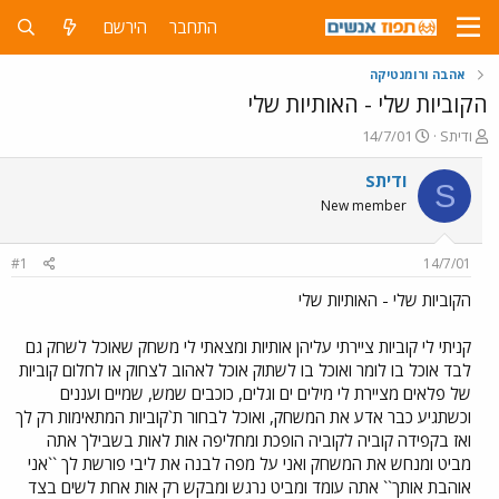
התחבר
הירשם
אהבה ורומנטיקה
הקוביות שלי - האותיות שלי
פ
פ
Sודית
14/7/01
ו
ו
ת
ר
Sודית
S
ח
ס
New member
ה
ם
נ
ב
ו
ת
#1
14/7/01
ש
א
א
ר
הקוביות שלי - האותיות שלי
י
ך
קניתי לי קוביות ציירתי עליהן אותיות ומצאתי לי משחק שאוכל לשחק גם
לבד אוכל בו לומר ואוכל בו לשתוק אוכל לאהוב לצחוק או לחלום קוביות
של פלאים מציירת לי מילים ים וגלים, כוכבים שמש, שמיים ועננים
וכשתגיע כבר אדע את המשחק, ואוכל לבחור ת`קוביות המתאימות רק לך
ואז בקפידה קוביה לקוביה הופכת ומחליפה אות לאות בשבילך אתה
מביט ומנחש את המשחק ואני על מפה לבנה את ליבי פורשת לך ``אני
אוהבת אותך`` אתה עומד ומביט נרגש ומבקש רק אות אחת לשים בצד