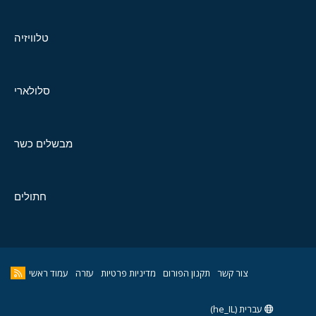
טלוויזיה
סלולארי
מבשלים כשר
חתולים
צור קשר
תקנון הפורום
מדיניות פרטיות
עזרה
עמוד ראשי
עברית (he_IL)