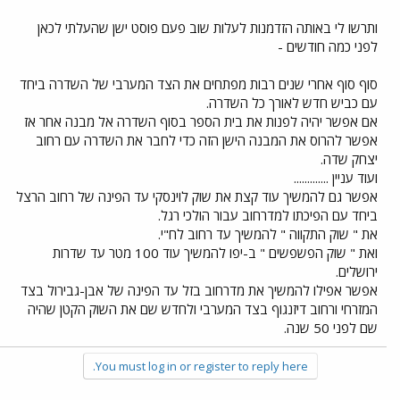
ותרשו לי באותה הזדמנות לעלות שוב פעם פוסט ישן שהעלתי לכאן
לפני כמה חודשים -
סוף סוף אחרי שנים רבות מפתחים את הצד המערבי של השדרה ביחד
עם כביש חדש לאורך כל השדרה.
אם אפשר יהיה לפנות את בית הספר בסוף השדרה אל מבנה אחר אז
אפשר להרוס את המבנה הישן הזה כדי לחבר את השדרה עם רחוב
יצחק שדה.
ועוד עניין .............
אפשר גם להמשיך עוד קצת את שוק לוינסקי עד הפינה של רחוב הרצל
ביחד עם הפיכתו למדרחוב עבור הולכי רגל.
את " שוק התקווה " להמשיך עד רחוב לח"י.
ואת " שוק הפשפשים " ב-יפו להמשיך עוד 100 מטר עד שדרות
ירושלים.
אפשר אפילו להמשיך את מדרחוב בזל עד הפינה של אבן-גבירול בצד
המזרחי ורחוב דיזנגוף בצד המערבי ולחדש שם את השוק הקטן שהיה
שם לפני 50 שנה.
You must log in or register to reply here.