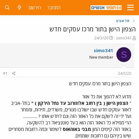
התחבר
הירשם
תל אביב
הצפון הישן בתור מרכז עסקים חדש
פ
פ
24/3/20
simo341
ו
ו
ת
ר
simo341
S
ח
ס
New member
ה
ם
נ
ב
ו
ת
#1
24/3/20
ש
א
א
ר
הצפון הישן בתור מרכז עסקים חדש
י
ך
מדוע לא להפוך את כל אזור
"
הצפון הישן ( בין רחוב אלוזורוב עד נחל הירקון ) "
בתל-אביב
לאזור עסקים חדש שבו ישולבו מגורים, משרדים, תיירות, ומסחר
ועל ידי זה לשקם את כל האזור הזה וגם לחדש אותו ? ...............
הרי ממילא כל האזור הזה הוא בעל פוטנציאל רב להשקעה.
באזור הזה קיימים המון
מבני באוהאוס
לשימור וכמה רחובות מסחריים
שיש ביניהם גם רחובות שוממים.