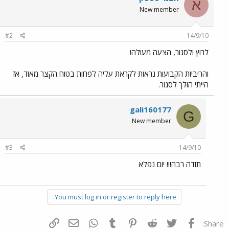
א
New member
#2
14/9/10
לרוץ ולסגור, הצעה מעולה!
והריביות הקבועות נראות לקראת עליה לפחות בטוח הקצר מאוד, אז
הייתי הולך לסגור.
gali160177
G
New member
#3
14/9/10
תודה רבה!!! יום נפלא
You must log in or register to reply here.
פייסבוק
Twitter
Reddit
Pinterest
Tumblr
WhatsApp
דואר אלקטרוני
הוסף קישור
Share: