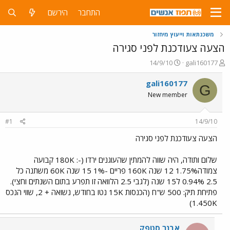
התחבר
הירשם
משכנתאות וייעוץ מיחזור
הצעה צעודכנת לפני סגירה
פ
פ
14/9/10
gali160177
ו
ו
ת
ר
gali160177
G
ח
ס
New member
ה
ם
נ
ב
ו
ת
#1
14/9/10
ש
א
א
ר
הצעה צעודכנת לפני סגירה
י
ך
שלום ותודה, היה שווה להמתין שהעוגנים ירדו (-: 180K קבועה
צמודה1.75% 12 שנה 160K פריים -1% 15 שנה 60K משתנה כל
2.5 0.94% ל15 שנה (לגבי 2.5 הלוואה זו תפרע בתום השנתים וחצי).
פתיחת תיק: 500 ש"ח (הכנסות 15K נטו בחודש, נשואה + 2, שווי הנכס
1.450K)
אבנר סטפק