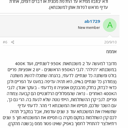
ולא יבוזבזו ממילא על החלפת מכונית או דברים דומים, אחרת
עדיף מראש לפדות אותן למשכנתא).
ab1729
A
New member
#6
20/9/10
אמממ
מדובר למעשה על 2 משכנתאות: 950K לשנתיים, ועוד 400K
במשכנתא "רגילה". לגבי ה950K הראשונים - יש 2 אופציות: פריים
בולט ומשתנה כל שנתיים. לדעתי, בהנחה שתוכלו להשיג משתנה
(צמודה) כל שנתיים ב0%, היא תהיה עדיפה במעט על הפריים ולכן
כדאי לבדוק בחלק מהבנקים אופציה זו (לדעתי - בעוקר אגוד). לגבי
ה400K האחרים - נראה שהמסלולים הרלוונטיים הם קבועה צמודה
ופריים. לגבי קרן ההשתלמות, הייתי נוטה שלא לגעת בה. הרי גם כך,
עם השכר שלכם, תסיימו את המשכנתא די מהר. לדעתי עדיף
שתשאירו את המשכנתא עוד 3 שנים עודפות, אבל במקביל תהיה
לכם קרן השתלמות במקום מקרה בו תסיימו את המשכנתא תוך 5 שנים
ו"תיאלצו" להתחיל לחסוך באפיק שאינו פטור ממס (בשונה מהקרן).