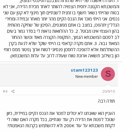
1. הערה ראשונה שלי היא שלמרות מצבכם הפיננסי המצוין,
והמשכנתא הקטנה יחסית הצפויה להוותר לאחר מכירת הדירה, אני לא
בטוח שהייתי נשאר חשוף בו זמנית לשנתיים תוך מינוף לא קטן עם שני
נכסים. אני הייתי מוכר את הנכס הקיים מהר יותר מאחר ובמידה ומחירי
הנדל"ן יתהפכו, במצב בו אתם ממונפים, הסיכון של שחיקה מהותית
בהון העצמי אינו מבוטל. 2. כל ההלוואות נראות לי בסדר גמור בשים
לב לסכום המשכנתא הנמוך, התקופה הקצרה מאוד וכושר ההחזר
המאוד גבוה. 3. אתם מקרה קלאסי בו הייתי שוקל שלא לגעת בקרן
ההשתלמות אלא להופכה לחסכון פנסיוני לטווח ארוך (פטור ממס רווחי
הון בשילוב תשואה ארוכת טווח שעולה לרוב על עלות המשכנתא).
stam123123
S
New member
#4
20/9/10
תודה רבה
העניין הוא שאנחנו לא יכולים למכור את הנכס הקיים במיידית, כיוון
שנוכל לפנות את הדירה רק עוד שנתיים, בכל מקרה האם שווה לי
לקחת משכנתא על עוד 200K ולא להשתמש בקרנות הנאמנות?