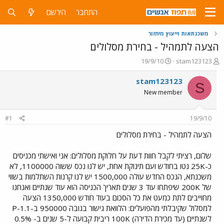
התחבר
הירשם
משכנתאות וייעוץ מיחזור
הצעה לתמהיל - בחירת מסלולים
פ
פ
19/9/10
stam123123
ו
ו
ת
ר
stam123123
S
ח
ס
New member
ה
ם
נ
ב
ו
ת
#1
19/9/10
ש
א
א
ר
הצעה לתמהיל - בחירת מסלולים
י
ך
שלום, רציתי לקבל חוות דעת על חלוקת מסלולים: אני ואישתי מכניסים
כ-25K נטו בחודש ועם תינוקת אחת, יש לנו נכס ששוה 1100000, לא
משכנתא, הנכס החדש עולה 1500,000 יש לנו קרנות השתלמות בשווי
של 200K שיפתחו עוד 3 שנים תאריך הכניסה הוא עוד שנתיים ואנחנו
מחוייבים לתת כמעט את כל הסכום בעוד חודש 1350,000 הצעה
למסלול שקיבלתי מהפועלים: הלוואת גישור בגובה 950000 ב-P-1.1
לשנתיים (עד מכירת הדירה) 100K ריבית קבועה ל-5 שנים ב- 0.5%