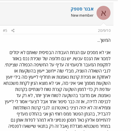
אבנר סטפק
א
New member
#5
20/9/10
המשך...
אני לא מסכים עם הנחת העבודה הבסיסית שאתם לא יכולים
למכור את הנכס עכשיו. יש גם חלופה של שכירת נכס באזור
לתקופת המעבר ולטעמי זה עדיף על החשיפה הכפולה שציינתי.
לגבי השאלה השניה, מבלי שזה ייחשב ייעוץ בהשקעות או
לאחזקת או מכירת קרנות נאמנות או תחליף לייעוץ כזה בידי יועץ
השקעות מוסמך ואני איני כזה, אני לא מוצא הגיון לקחת משכנתא
עודפת רק כדי לממן השקעה קצרת טווח לשנתיים בקרנות
נאמנות. אם מדובר בהשקעה לטווח ארוך יותר, לא רק עד
לכניסה לדירה, אז זה כבר סיפור אחר אבל לצערי אסור לי לייעץ
וממילא זה לא יהיה רציני באינטרנט. לגבי קרנות השתלמות
להבדיל, בהנתן הפטור ממס רווחי הון אני בהחלט מעדיף
להתייחס אליהן כאל חסכון פנסיוני ולא למהר לפדות אותן גם
במחיר משכנתא מוגדלת (אבל זה רק בתנאי שיישארו לפנסיה