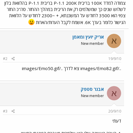
צמודה למדד 100K בריבית P-1.1 200K בריבית P-1.1 בהלוואת בלון
לשלוש שנים כך שמשלמים רק את הריבית במהלך ההחזר. סה"כ החזר
צפוי הוא 3500 לחודש על המשכנתא, + ~2300 לחודש על הלוואת
הגישור כלומר בערך 6K. אשמח לקבל הערות/הארות
אריק יועץ ומאמן
א
New member
#2
19/9/10
../images/Emo82.gif צא לדרך ../images/Emo50.gif
אבנר סטפק
א
New member
#3
20/9/10
דעתי