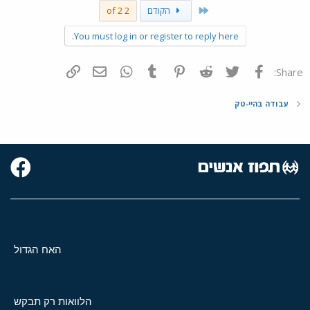
First
הקודם
2 of 2
You must log in or register to reply here.
פייסבוק
Twitter
Reddit
Pinterest
Tumblr
WhatsApp
דואר אלקטרוני
הוסף קישור
Share:
עבודה בהיי-טק
האח הגדול
הלוואות רק תבקש