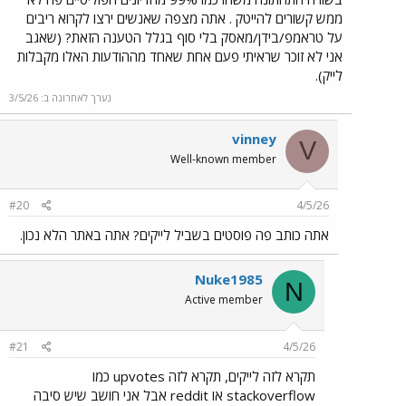
ממש קשורים להייטק . אתה מצפה שאנשים ירצו לקרוא ריבים
על טראמפ/בידן/מאסק בלי סוף בגלל הטענה הזאת? (שאגב
אני לא זוכר שראיתי פעם אחת שאחד מההודעות האלו מקבלות
לייק).
נערך לאחרונה ב:
3/5/26
vinney
V
Well-known member
#20
4/5/26
אתה כותב פה פוסטים בשביל לייקים? אתה באתר הלא נכון.
Nuke1985
N
Active member
#21
4/5/26
תקרא לזה לייקים, תקרא לזה upvotes כמו
stackoverflow או reddit אבל אני חושב שיש סיבה