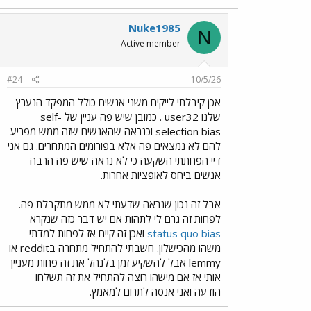
Nuke1985
N
Active member
#24
10/5/26
אכן קיבלתי לייקים משני אנשים כולל המפקד הנערץ
שלנו user32 . כמובן שיש פה עניין של self-
selection bias וכנראה שהאנשים שזה ממש מפריע
להם לא נמצאים פה אלא בפורומים המתחרים. גם אני
דיי הפחתתי השקעה כי לא נראה שיש פה הרבה
אנשים ביחס לאופציות אחרות.
אבל זה נכון שנראה שדעתי לא ממש מתקבלת פה.
לפחות זה גרם לי לתהות אם יש דבר כזה שנקרא
status quo bias
ואכן זה קיים אז לפחות למדתי
משהו מהכישלון. חשבתי להתחיל מתחרה בreddit או
lemmy אבל להשקיע זמן בלנהל את זה פחות מעניין
אותי אז אם מישהו רוצה להתחיל את זה תשלחו
הודעה ואני אנסה לתרום למאמץ.