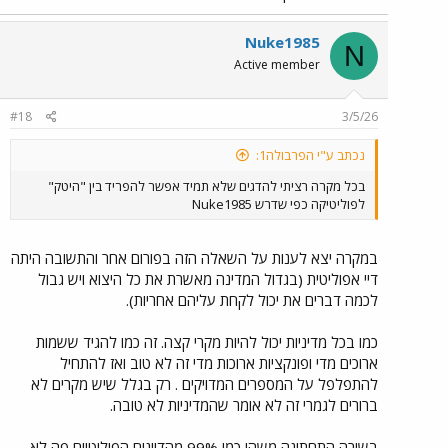
Nuke1985
N
Active member
#18
3/5/26
נכתב ע"י הפרבולה1:
בכל מקרה רציתי להדגים שלא תמיד אפשר להפריד בין "היטק"
לפוליטיקה כפי שדרש Nuke1985
במקרה יצא לענות על השאלה הזה בפורום אחר והתשובה היתה
דיי אפוליטית (בגדול המדינה מאשרת את כל היצוא ויש גבול
לכמה דברים את יכול לקחת עליהם אחריות).
כמו בכל מדיניות יכול להיות מקרי קצה. זה כמו להגיד ששמות
ארוכים מדי ופונקציות ארוכות מדי זה לא טוב ואז להתחיל
להתפלפל על המספרים המדויקים . רק בגלל שיש מקרים לא
ברורים לגמרי זה לא אומר שהמדיניות לא טובה.
בשורה התחתונה משהו כמו 99% מהדיונים הפוליטיים פה לא