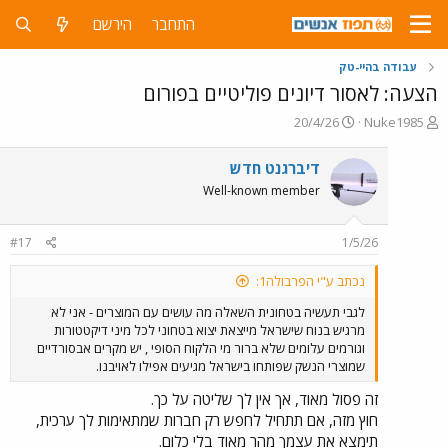
התחבר
הירשם
עבודה בהיי-טק
הצעה: לאסור דיונים פוליטיים בפורום
פ
פ
20/4/26
Nuke1985
ו
ו
ת
ר
דיברגנט חדש
ח
ס
Well-known member
ה
ם
נ
ב
ו
ת
#17
1/5/26
ש
א
א
ר
נכתב ע"י הפרבולה1:
י
ך
לגבי תעשיה בטחונית השאלה מה עושים עם המוצרים - אני לא
מרגיש בנוח שישראל מייצאת יצוא בטחוני לכל מיני דיקטטורות
וגורמים עלומים שלא ברור מי הלקוח הסופי , יש מקרים אבסורדיים
שמוצרי הנשק שפותחו בישראל מגיעים אפילו לאויבנו.
זה פסול מאוד, אך אין לך שליטה על כך.
חוץ מזה, אם תתחיל לחפש רק חברות שמתאימות לך ערכית,
תימצא את עצמך מהר מאוד בלי כלום.