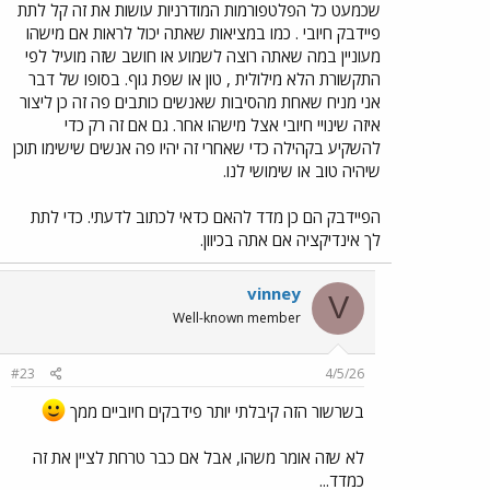
שכמעט כל הפלטפורמות המודרניות עושות את זה קל לתת
פיידבק חיובי . כמו במציאות שאתה יכול לראות אם מישהו
מעוניין במה שאתה רוצה לשמוע או חושב שזה מועיל לפי
התקשורת הלא מילולית , טון או שפת גוף. בסופו של דבר
אני מניח שאחת מהסיבות שאנשים כותבים פה זה כן ליצור
איזה שינויי חיובי אצל מישהו אחר. גם אם זה רק כדי
להשקיע בקהילה כדי שאחרי זה יהיו פה אנשים שישימו תוכן
שיהיה טוב או שימושי לנו.
הפיידבק הם כן מדד להאם כדאי לכתוב לדעתי. כדי לתת
לך אינדיקציה אם אתה בכיוון.
vinney
V
Well-known member
#23
4/5/26
בשרשור הזה קיבלתי יותר פידבקים חיוביים ממך
לא שזה אומר משהו, אבל אם כבר טרחת לציין את זה
כמדד...