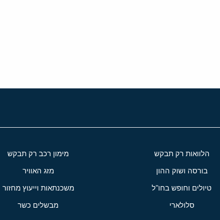
י
שור
הלוואות רק תבקש
מימון רכב רק תבקש
בורסה ושוק ההון
מזג האוויר
טיולים וחופש בחו"ל
משכנתאות וייעוץ מחזור
סלולארי
מבשלים כשר