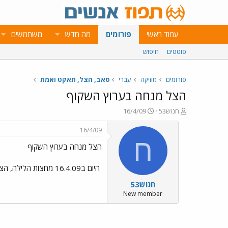
עמוד ראשי
פורומים
מה חדש
משתמשים
פוסטים
חיפוש
פורומים
מוזיקה
עברי
סאב, הצל, תאקט ואמת
הצל מנחה בערוץ השקוף
פ
פ
חנוש53
16/4/09
ו
ו
ת
ר
16/4/09
ח
ס
ח
הצל מנחה בערוץ השקוף
ה
ם
נ
ב
ו
ת
היום ב16.4.09 מחצות הלילה, הצל מגיש את תוכנית הלילה יהיו אמנים מדהימים. כדי לראות ומי שיכול שיבוא לראות אני הולכת.
ש
א
חנוש53
א
ר
י
New member
ך