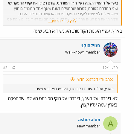
בישראל ההפקה שמה ז על חוקי הפורמט. קודם הצילו את יקירי ההפקה שי
ושני מהדחה בטוחה, למרות שההפקה דאגה שאף אחד מהצמדים חוץ
מאש ואליס לא ישים ליקירי ההפקה פרסה או עצור מתחילת העונה,
ולמרות זאת הם הגיעו אחרונים, ואם לא די בזה הם גם לא קיבלו משימת פס
לחץ כדי להרחיב...
האטה כמתחייב במקרה כזה על פי חוקי TAR. ועכשיו ההפקה הביזיונית
מוותרת לשני על ביצוע משימה ונותנת לה לבחור עובר אורח מקומי שיבצע
בארץ, עפ"י העונות הקודמות, העונש הוא רבע שעה.
אותה במקומה. מעניין אם גם לנטע שנפצעה עכשיו ההפקה תיתן שעובר
אורח מקומי יבצע במקומה את המשימה בזמן שהיא בטיפול נמרץ... הפקה
סטילהוק1
עלובה וביזיונית שכבר משתינה על הצופים מהמקפצה האולימפית. יש לכם
Well-known member
את זה ביותר מכור?
#3
12/11/20
נכתב ע"י דיברגנט חדש:
בארץ, עפ"י העונות הקודמות, העונש הוא רבע שעה.
לא דיברתי על הארץ, דיברתי על חוקי הפורמט העולמי שההפקה
בארץ שמה עליו קצוץ.
asheralon
A
New member