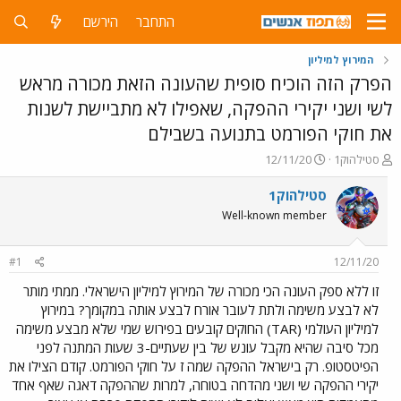
התחבר
הירשם
המירוץ למיליון
הפרק הזה הוכיח סופית שהעונה הזאת מכורה מראש
לשי ושני יקירי ההפקה, שאפילו לא מתביישת לשנות
את חוקי הפורמט בתנועה בשבילם
פ
פ
סטילהוק1
12/11/20
ו
ו
ת
ר
סטילהוק1
ח
ס
Well-known member
ה
ם
נ
ב
ו
ת
#1
12/11/20
ש
א
א
ר
זו ללא ספק העונה הכי מכורה של המירוץ למיליון הישראלי. ממתי מותר
י
לא לבצע משימה ולתת לעובר אורח לבצע אותה במקומך? במירוץ
ך
למיליון העולמי (TAR) החוקים קובעים בפירוש שמי שלא מבצע משימה
מכל סיבה שהיא מקבל עונש של בין שעתיים-3 שעות המתנה לפני
הפיטסטופ. רק בישראל ההפקה שמה ז על חוקי הפורמט. קודם הצילו את
יקירי ההפקה שי ושני מהדחה בטוחה, למרות שההפקה דאגה שאף אחד