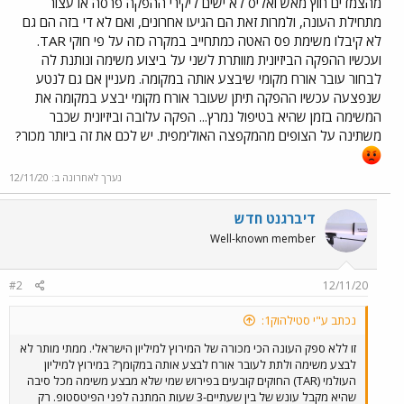
מהצמדים חוץ מאש ואליס לא ישים ליקירי ההפקה פרסה או עצור
מתחילת העונה, ולמרות זאת הם הגיעו אחרונים, ואם לא די בזה הם גם
לא קיבלו משימת פס האטה כמתחייב במקרה כזה על פי חוקי TAR.
ועכשיו ההפקה הביזיונית מוותרת לשני על ביצוע משימה ונותנת לה
לבחור עובר אורח מקומי שיבצע אותה במקומה. מעניין אם גם לנטע
שנפצעה עכשיו ההפקה תיתן שעובר אורח מקומי יבצע במקומה את
המשימה בזמן שהיא בטיפול נמרץ... הפקה עלובה וביזיונית שכבר
משתינה על הצופים מהמקפצה האולימפית. יש לכם את זה ביותר מכור?
נערך לאחרונה ב:
12/11/20
דיברגנט חדש
Well-known member
#2
12/11/20
נכתב ע"י סטילהוק1:
זו ללא ספק העונה הכי מכורה של המירוץ למיליון הישראלי. ממתי מותר לא
לבצע משימה ולתת לעובר אורח לבצע אותה במקומך? במירוץ למיליון
העולמי (TAR) החוקים קובעים בפירוש שמי שלא מבצע משימה מכל סיבה
שהיא מקבל עונש של בין שעתיים-3 שעות המתנה לפני הפיטסטופ. רק