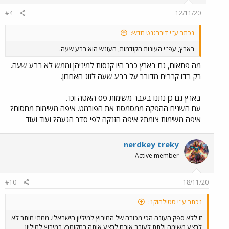
#4
12/11/20
נכתב ע"י דיברגנט חדש:
בארץ, עפ"י העונות הקודמות, העונש הוא רבע שעה.
מה פתאום, גם בארץ כבר היו קנסות למיניהן וממש לא רבע שעה.
רק בדו קרבים מדובר על רבע שעה לזוג האחרון.
בארץ גם כן נתנו בעבר משימות פס האטה וכו'.
עם השנים ההפקה ממסמסת את הפורמט. איפה משימות מחסום?
איפה משימות צומת? איפה הזנקה לפי סדר הגעה? ועוד ועוד
nerdkey treky
Active member
#10
18/11/20
נכתב ע"י סטילהוק1:
זו ללא ספק העונה הכי מכורה של המירוץ למיליון הישראלי. ממתי מותר לא
לבצע משימה ולתת לעובר אורח לבצע אותה במקומך? במירוץ למיליון