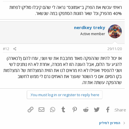
ראיתי עכשיו את הפרק ב"אמזונס" נראה לי שהם קיבלו סוליקו לפחות
40% מהפרק וכל שאר הזוגות הסתפקו במה שנשאר.
nerdkey treky
Active member
#12
29/11/20
אז יכול להיות שההפקה מאוד מחבבת את שי ושני, עזרו להם (לכאורה)
להגיע עד הלום, אבל העונה הזו לא מכורה, אחרת לא היו נותנים לשי
ושני להפסיד ואפילו לא היו מראים לנו את הזוית המוצלחת של המצלמות
בקו הסיום. אם כי השוטר שעצר את האחים גרם לי ממש לחשוב
שההפקה עשתה את זה.
You must log in or register to reply here.
פייסבוק
Twitter
Reddit
Pinterest
Tumblr
WhatsApp
דואר אלקטרוני
הוסף קישור
Share:
המירוץ למיליון