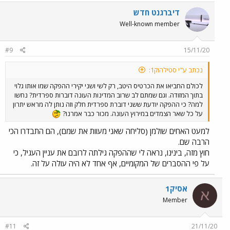
דיברגנט חדש
Well-known member
#9
15/11/20
נכתב ע"י סטילהוק1:
לכולם החביאו את הכרטיס היטב, רק לשי ושני יקירי ההפקה שמו אותו גלוי
בתוך המזודה. וגם שמתם לב שרוב המדינות העונה דוברות ספרדית? נחשו
למה? כי ההפקה יודעת ששני דוברת ספרדית חלק וזה נותן לה מראש יתרון
על כל שאר הצמדים במירוץ העונה. מכור כבר אמרנו?
למעט האחים שולמן (סליחה שאני מעוות את שמם), הם התבדרו הכי
הרבה שם.
חוץ מזה, בינינו, נראה לי שההפקה גילתה לרובם את עניין העגיל, כי
על פי ההסברים של המקומיים, אף אחד לא היה עולה על זה.
אסיק1
א
Member
#11
21/11/20