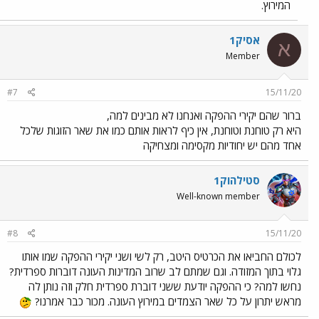
המירוץ.
אסיק1
א
Member
#7
15/11/20
ברור שהם יקירי ההפקה ואנחנו לא מבינים למה,
היא רק טוחנת וטוחנת, אין כיף לראות אותם כמו את שאר הזוגות שלכל
אחד מהם יש יחודיות מקסימה ומצחיקה
סטילהוק1
Well-known member
#8
15/11/20
לכולם החביאו את הכרטיס היטב, רק לשי ושני יקירי ההפקה שמו אותו
גלוי בתוך המזודה. וגם שמתם לב שרוב המדינות העונה דוברות ספרדית?
נחשו למה? כי ההפקה יודעת ששני דוברת ספרדית חלק וזה נותן לה
מראש יתרון על כל שאר הצמדים במירוץ העונה. מכור כבר אמרנו?