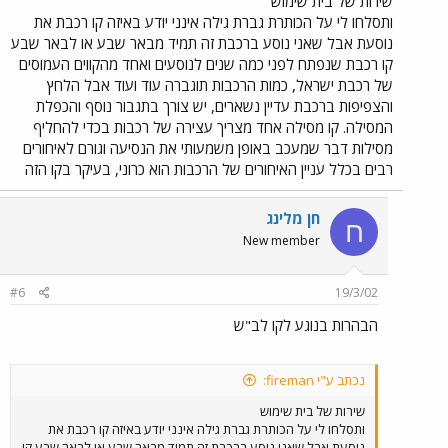
שירות של בית שימוש
ותסלחו לי על הכותרת גברת גילה אינני יודע באיזה קו רכבת את
נוסעת אבל שאני נוסע ברכבת זה תמיד מבאר שבע או לבאר שבע
קו רכבת שנפתח לפני כמה שנים לנוסעים ואחד מהקווים העמוסים
של רכבת ישראל, כמות הרכבות תוגברה עוד ועוד אבל הלחץ
והצפיפות ברכבת עדיין נשארים, יש צורך בתגבור נוסף והכפלת
המסילה. קו מסילה אחד מצריך עצירה של רכבות בכדי להחליף
מסילות דבר שמעכב באופן משמעותי את הנסיעה וגורם לאיחורים
רבים בכלל עניין האיחורים של הרכבות הוא כרוני, בעיקר בקו הזה
חן מלינג
ח
New member
#6
19/3/02
הבהרות בנוגע לקו לב"ש
נכתב ע"י fireman:
שירות של בית שימוש
ותסלחו לי על הכותרת גברת גילה אינני יודע באיזה קו רכבת את
נוסעת אבל שאני נוסע ברכבת זה תמיד מבאר שבע או לבאר שבע קו