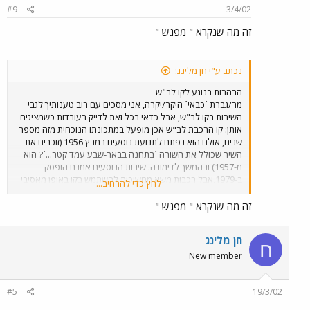
#9
3/4/02
זה מה שנקרא " מפגש "
נכתב ע"י חן מלינג:
הבהרות בנוגע לקו לב"ש
מר/גברת ´כבאי´ היקר/יקרה, אני מסכים עם רוב טענותיך לגבי
השירות בקו לב"ש, אבל כדאי בכל זאת לדייק בעובדות כשמציגים
אותן: קו הרכבת לב"ש אכן מופעל במתכונתו הנוכחית מזה מספר
שנים, אולם הוא נפתח לתנועת נוסעים במרץ 1956 (זוכרים את
השיר שכולל את השורה ´בתחנה בבאר-שבע עמד קטר...´? הוא
מ-1957) ובהמשך לדימונה. שירות הנוסעים אמנם הופסק
ב-1979,אבל רכבות משא ממשיכות להשתמש בקו באופן מאסיבי
לחץ כדי להרחיב...
ברציפות עד עצם היום הזה. לגבי כמות הרכבות בקו - מאז פתיחתו
מחדש לתנועת נוסעים הוגדל מספר הרכבות הנוסעות כל יום
זה מה שנקרא " מפגש "
באופן לוגריתמי כמעט, ונוספה תחנה חדשה לגמרי, ובדרך
הכפלת המסילה, יישורה ואי"ה (אני לא דתי) גם רכישת רכבות
חן מלינג
רוכנות, שיזרזו את הנסיעה. אני מסכים שמה שנעשה עד היום
ח
עדיין לא מספיק, אבל אי אפשר לומר שיש קיפאון. ודבר אחרון -
New member
בקו רכבת בעל מסילה בודדת הרכבות לא עוצרות כדי להחליף
מסילה (יש רק מסילה אחת) אלא כדי לחכות להגעתה של רכבת
נוספת ממול על מנת שתוכלנה לעבור אחת על פני השניה.
#5
19/3/02
המעבר אכן מתבצע באמצעות מסילה נוספת (´שלוחה´)