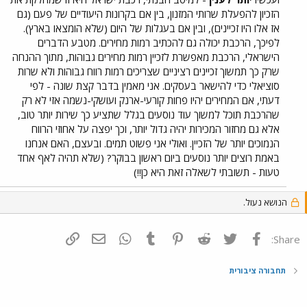
הסחטנות הזאת של חברת המכרז הזו שפועלת בתוך הרכבות כמונופול
הזכיון להפעלת שרותי המזנון, בין אם בקרונות היעודיים של פעם (גם
הגוזל את כספי הנוסעים.
אז אלו היו זכיינים), ובין אם בעגלות של היום (שלא הומצאו בארץ).
לפיכך, הרכבת יכולה גם להכתיב רמות מחירים. מטבע הדברים
הישראלי, הרכבת מאפשרת לזכיין רמות מחירים גבוהות, מתוך ההנחה
שרק כך תמשוך זכיינים רציניים שצריכים רמות רווח גבוהות ולא שרות
סוציאלי כדי להישאר בעסקים. אני מאמין בדבר קצת שונה - לפי
דעתי, אם המחירים יהיו פחות קורעי-ארנק ועושקי-נשמה אזי לא רק
שהרכבת תוכל למשוך עוד נוסעים בגלל שתציע כך שירות יותר טוב,
אלא גם מחזור המכירות יהיה גדול יותר, וכך יפצה על אחוזי הרווח
הנמוכים יותר של הזכיין. ואולי אני פשוט תמים. ובעצם, האם אנחנו
באמת רוצים יותר נוסעים ביום ראשון בבוקר? (שלא תהיה לאף אחד
טעות - תשובתי לשאלה זאת היא כן!!)
הנושא נעול.
פייסבוק
Twitter
Reddit
Pinterest
Tumblr
WhatsApp
דואר אלקטרוני
הוסף קישור
Share:
תחבורה ציבורית