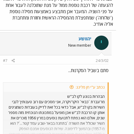
להגעתה של רכבת נוספת ממול על מנת שתוכלנה לעבור אחת
על פני השניה. המעבר אכן מתבצע באמצעות מסילה נוספת
(´שלוחה´) שמתפצלת מהמסילה הראשית וחוזרת ומתחברת
אליה אח"כ.
יהוושע
י
New member
#7
24/3/02
סתם בשביל הסקרנות...
נכתב ע"י חן מלינג:
הבהרות בנוגע לקו לב"ש
מר/גברת ´כבאי´ היקר/יקרה, אני מסכים עם רוב טענותיך לגבי
השירות בקו לב"ש, אבל כדאי בכל זאת לדייק בעובדות כשמציגים
אותן: קו הרכבת לב"ש אכן מופעל במתכונתו הנוכחית מזה מספר
שנים, אולם הוא נפתח לתנועת נוסעים במרץ 1956 (זוכרים את
השיר שכולל את השורה ´בתחנה בבאר-שבע עמד קטר...´? הוא
מ-1957) ובהמשך לדימונה. שירות הנוסעים אמנם הופסק
ב-1979,אבל רכבות משא ממשיכות להשתמש בקו באופן מאסיבי