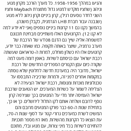
והגיעו במהלך 1958-1956. כל מערך הורכב מקרון מנוע
וניהוג (שחציו מוקדש למנוע גדול מתוצרת Maybach וחציו
השני לחדר נוסעים רגיל), קרון ביניים וקרון ניהוג ללא מנוע
(שנבנה עבור חברת LHB הגרמנית, כקבלן משנה).
בהמשך נקנו גם 11 קרונות ביניים נוספים (אני לא יודע למה
לא קנו 12). הקרונועים האלו משתייכים מבחינת תכנונם
למשפחה אליה שייך גם הדגם VT08 של הרכבת של
מערב גרמניה, שיוצר באותה תקופה. כמו שאתה כבר יודע,
קרונועים אלו היו כשלון מוחלט, למרות ה-טראראם שעשתה
רכבת ישראל עם כניסתם לשירות. באופן דומה מעט למה
שקורה כיום עםן הקטרים הספרדים החדשים של רכבת
ישראל, מדובר היה במערכת חדשה לחלוטין שלא נוסתה
במקומות אחרים לפני זה, ולמרות שרכיביה התבססו על
טכנולוגיות מוכרות ומנוסות, רכבת ישראל הצעירה לא
הצליחה לשמור על כשירות המערכים. יש הטוענים שרכבת
ישראל העמיסה יותר מדי על המנועים בכך שצירפה קרון
נוסף לרובם ושלחה אותם לקו התלול לירושלים. כך או כך,
בתחילת שנות ה-60 כבר פורקו המנועים מרובם והם
המשיכו לשרת כמערכים גרורי-קטר עד לסוף שנות ה-70,
עת הוצאו כל הקרונות מהשירות. מאז היו מספר תוכניות
להחזירם לשירות בכל מיני צורות, עם מנוע ובלי, מתוכם