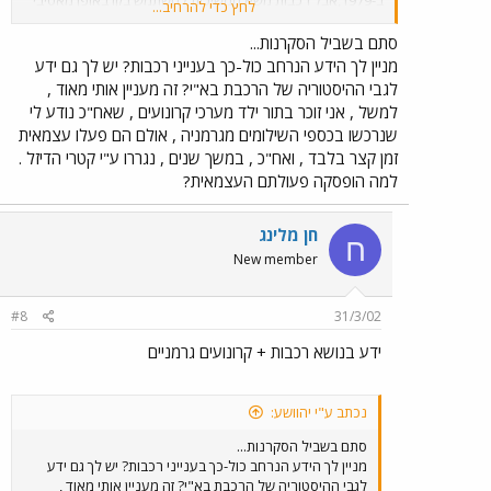
לחץ כדי להרחיב...
ברציפות עד עצם היום הזה. לגבי כמות הרכבות בקו - מאז פתיחתו
מחדש לתנועת נוסעים הוגדל מספר הרכבות הנוסעות כל יום
סתם בשביל הסקרנות...
באופן לוגריתמי כמעט, ונוספה תחנה חדשה לגמרי, ובדרך
מניין לך הידע הנרחב כול-כך בענייני רכבות? יש לך גם ידע
הכפלת המסילה, יישורה ואי"ה (אני לא דתי) גם רכישת רכבות
לגבי ההיסטוריה של הרכבת בא"י? זה מעניין אותי מאוד ,
רוכנות, שיזרזו את הנסיעה. אני מסכים שמה שנעשה עד היום
למשל , אני זוכר בתור ילד מערכי קרונועים , שאח"כ נודע לי
עדיין לא מספיק, אבל אי אפשר לומר שיש קיפאון. ודבר אחרון -
שנרכשו בכספי השילומים מגרמניה , אולם הם פעלו עצמאית
בקו רכבת בעל מסילה בודדת הרכבות לא עוצרות כדי להחליף
זמן קצר בלבד , ואח"כ , במשך שנים , נגררו ע"י קטרי הדיזל .
מסילה (יש רק מסילה אחת) אלא כדי לחכות להגעתה של רכבת
נוספת ממול על מנת שתוכלנה לעבור אחת על פני השניה.
למה הופסקה פעולתם העצמאית?
המעבר אכן מתבצע באמצעות מסילה נוספת (´שלוחה´)
שמתפצלת מהמסילה הראשית וחוזרת ומתחברת אליה אח"כ.
חן מלינג
ח
New member
#8
31/3/02
ידע בנושא רכבות + קרונועים גרמניים
נכתב ע"י יהוושע:
סתם בשביל הסקרנות...
מניין לך הידע הנרחב כול-כך בענייני רכבות? יש לך גם ידע
לגבי ההיסטוריה של הרכבת בא"י? זה מעניין אותי מאוד ,