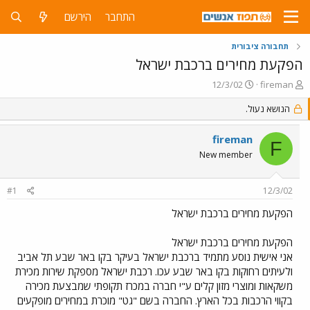
התחבר
הירשם
תחבורה ציבורית
הפקעת מחירים ברכבת ישראל
פ
פ
12/3/02
fireman
ו
ו
ת
הנושא נעול.
ר
ח
ס
ה
ם
fireman
F
נ
ב
New member
ו
ת
ש
א
א
ר
#1
12/3/02
י
ך
הפקעת מחירים ברכבת ישראל
הפקעת מחירים ברכבת ישראל
אני אישית נוסע מתמיד ברכבת ישראל בעיקר בקו באר שבע תל אביב
ולעיתים רחוקות בקו באר שבע עכו. רכבת ישראל מספקת שירות מכירת
משקאות ומוצרי מזון קלים ע"י חברה במכרז תקופתי שמבצעת מכירה
בקווי הרכבות בכל הארץ. החברה בשם "גט" מוכרת במחירים מופקעים