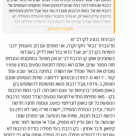
רכבת שנפתח לפני כמה שנים לנוסעים ואחד מהקווים העמוסים של
רכבת ישראל, כמות הרכבות תוגברה עוד ועוד אבל הלחץ והצפיפות
ברכבת עדיין נשארים, יש צורך בתגבור נוסף והכפלת המסילה. קו
מסילה אחד מצריך עצירה של רכבות בכדי להחליף מסילות דבר
שמעכב באופן משמעותי את הנסיעה וגורם לאיחורים רבים בכלל
לחץ כדי להרחיב...
עניין האיחורים של הרכבות הוא כרוני, בעיקר בקו הזה
הבהרות בנוגע לקו לב"ש
מר/גברת ´כבאי´ היקר/יקרה, אני מסכים עם רוב טענותיך לגבי
השירות בקו לב"ש, אבל כדאי בכל זאת לדייק בעובדות
כשמציגים אותן: קו הרכבת לב"ש אכן מופעל במתכונתו הנוכחית
מזה מספר שנים, אולם הוא נפתח לתנועת נוסעים במרץ 1956
(זוכרים את השיר שכולל את השורה ´בתחנה בבאר-שבע עמד
קטר...´? הוא מ-1957) ובהמשך לדימונה. שירות הנוסעים אמנם
הופסק ב-1979,אבל רכבות משא ממשיכות להשתמש בקו
באופן מאסיבי ברציפות עד עצם היום הזה. לגבי כמות הרכבות
בקו - מאז פתיחתו מחדש לתנועת נוסעים הוגדל מספר הרכבות
הנוסעות כל יום באופן לוגריתמי כמעט, ונוספה תחנה חדשה
לגמרי, ובדרך הכפלת המסילה, יישורה ואי"ה (אני לא דתי) גם
רכישת רכבות רוכנות, שיזרזו את הנסיעה. אני מסכים שמה
שנעשה עד היום עדיין לא מספיק, אבל אי אפשר לומר שיש
קיפאון. ודבר אחרון - בקו רכבת בעל מסילה בודדת הרכבות לא
עוצרות כדי להחליף מסילה (יש רק מסילה אחת) אלא כדי לחכות