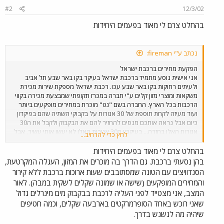
#2
12/3/02
בהחלט צרם לי מאוד בפעמים היחידות
נכתב ע"י fireman:
הפקעת מחירים ברכבת ישראל
אני אישית נוסע מתמיד ברכבת ישראל בעיקר בקו באר שבע תל אביב
ולעיתים רחוקות בקו באר שבע עכו. רכבת ישראל מספקת שירות מכירת
משקאות ומוצרי מזון קלים ע"י חברה במכרז תקופתי שמבצעת מכירה בקווי
הרכבות בכל הארץ. החברה בשם "גט" מוכרת במחירים מופקעים ביותר
ועוד מעיזה לקחת תוספת של 30 אגורות על בקבוקי השתיה שהם בפיקדון
כיום אבל נראה אותכם מנסים להחזיר להם את הבקבוק ולקבל את ה30
אגורות האלו בחזרה... בעיקרון ה30 אגורות האלו לא יעשו אותי עשיר, אבל
לחץ כדי להרחיב...
זה עניין עקרוני וחצוף מצד החברה הזכיינית. מעבר לכך הנוסעים ברכבת
הופכים לתלויים בשרותיה של אותה זכיינית שדואגת לסחוט את הכספים
בהחלט צרם לי מאוד בפעמים היחידות
היטב היטב מהנוסעים שרובם המכריע הוא חיילים. בגדול אפשר לשרוד את
בהן נסעתי ברכבת. גם הדרך בה מוכרים את המזון, העגלה המקרטעת,
הנסיעה מבאר שבע לתל אביב בלי לקנות שתיה או משהו לאכול כי זה
הסנדוויצים עם הטונה שמסתובבים שעות ארוכות ברכבת ללא קירור
בסה"כ שעה....אבל קחו בחשבון שיש חיילים ונוסעים אחרים שעולים על
והמחירים המופקעים (שישה או שמונה שקלים לשקית במבה). לאור
הרכבת בבאר שבע ויורדים ממנה בנהריה לאחר כמעט 4 שעות. החברה
המצב, אני מצטייד לפני העליה לרכבת בבקבוק מים מינרלים גדול
מנצלת את היותה היחידה בתוך מערכת רכבת ישראל שמוכרת בתוך
שאני רוכש באחד הסופרמרקטים בארבעה שקלים, וכמה חטיפים
הרכבת ובתחנות שימו לב שבתחנות הרכבת עצמן ז"א ברציפים אין מכונות
שתיה ודוכני ממכר כלשהן וזאת על מנת שלא לפגוע באותה זכיינית
שיהיה מה לנשנש בדרך.
שדואגת לדפוק את הנוסעים מכל כיוון אפשרי שהרי אם היו מכונות כאלו