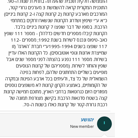
התממשה חלקית תוכנית שהועלתה בתחילת שנות ה-90.
התוכנית המקורית קראה להשמשת 3 מערכים גרורי קטר,
המורכבים מארבע קרונות (2 קרונות קצה ו-2 קרונות ביניים)
כ"א ע"י שיפוץ ושדרוג הקרונות שנשארו זרוקים במתחמי
הרכבת. בסופו של דבר שופצו 7 קרונות ביניים בלבד.
הקרונות קיבלו מספרים חדשים כדלהלן - מספר 111 שופץ
כאב-טיפוס ונכנס לשירות בשנת 1992; מספרים 112-
117 שופצו בשנים 1995-1994ע"י חברת ´הארגז´ (זו
שמייצרת ארונות וגופי אוטובוסים). כל הקרונות האלו עדיין
בשירות. מספר 111 נפגע בהצתה לפני מספר שנים אבל
שופץ והוחזר לשירות. (מספריהם של קרונות הנוסעים
מופיעים בשוליים התחתונים שלהם, לפחות בפינה
השמאלית של כל צד, ולעיתים בכל ארבע הפינות ובמקרה
של הקומותיים, באמצע הקרון) קרונות לא משופצים נוספים
מפוזרים היום כגרוטאות ברחבי הארץ, מתוכם חמישה קרונות
קצה בשטח סדנאות הרכבת בקישון. מצורפת תמונה של
רכבת גרורת-קטר של קרונות כאלו בשנות ה-70.
יהוושע
י
New member