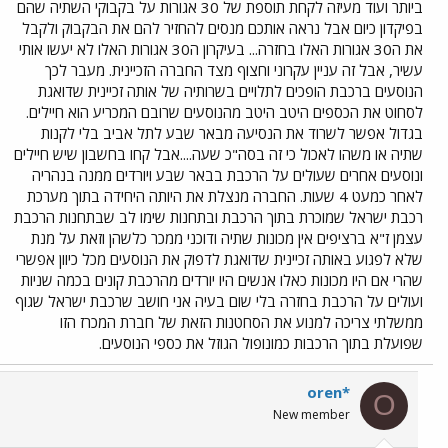
ביותר ועוד מעיזה לקחת תוספת של 30 אגורות על בקבוקי השתיה שהם
בפיקדון כיום אבל נראה אותכם מנסים להחזיר להם את הבקבוק ולקבל
את ה30 אגורות האלו בחזרה... בעיקרון ה30 אגורות האלו לא יעשו אותי
עשיר, אבל זה עניין עקרוני וחצוף מצד החברה הזכיינית. מעבר לכך
הנוסעים ברכבת הופכים לתלויים בשרותיה של אותה זכיינית שדואגת
לסחוט את הכספים היטב היטב מהנוסעים שרובם המכריע הוא חיילים.
בגדול אפשר לשרוד את הנסיעה מבאר שבע לתל אביב בלי לקנות
שתיה או משהו לאכול כי זה בסה"כ שעה....אבל קחו בחשבון שיש חיילים
ונוסעים אחרים שעולים על הרכבת בבאר שבע ויורדים ממנה בנהריה
לאחר כמעט 4 שעות. החברה מנצלת את היותה היחידה בתוך מערכת
רכבת ישראל שמוכרת בתוך הרכבת ובתחנות שימו לב שבתחנות הרכבת
עצמן ז"א ברציפים אין מכונות שתיה ודוכני ממכר כלשהן וזאת על מנת
שלא לפגוע באותה זכיינית שדואגת לדפוק את הנוסעים מכל כיוון אפשרי
שהרי אם היו מכונות כאלו אנשים היו יורדים מהרכבת קונים בכמה שניות
ועולים על הרכבת בחזרה בלי שום בעיה אני חושב שרכבת ישראל שגוף
ממשלתי צריכה למנוע את הסחטנות הזאת של חברת המכרז הזו
שפועלת בתוך הרכבות כמונופול הגוזל את כספי הנוסעים.
oren*
O
New member