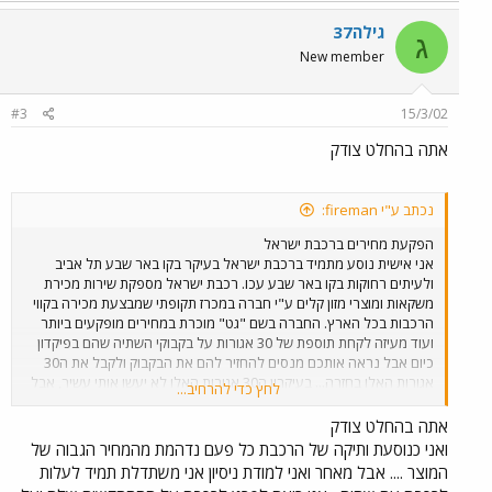
אנשים היו יורדים מהרכבת קונים בכמה שניות ועולים על הרכבת בחזרה
גילה37
בלי שום בעיה אני חושב שרכבת ישראל שגוף ממשלתי צריכה למנוע את
ג
הסחטנות הזאת של חברת המכרז הזו שפועלת בתוך הרכבות כמונופול
New member
הגוזל את כספי הנוסעים.
#3
15/3/02
אתה בהחלט צודק
נכתב ע"י fireman:
הפקעת מחירים ברכבת ישראל
אני אישית נוסע מתמיד ברכבת ישראל בעיקר בקו באר שבע תל אביב
ולעיתים רחוקות בקו באר שבע עכו. רכבת ישראל מספקת שירות מכירת
משקאות ומוצרי מזון קלים ע"י חברה במכרז תקופתי שמבצעת מכירה בקווי
הרכבות בכל הארץ. החברה בשם "גט" מוכרת במחירים מופקעים ביותר
ועוד מעיזה לקחת תוספת של 30 אגורות על בקבוקי השתיה שהם בפיקדון
כיום אבל נראה אותכם מנסים להחזיר להם את הבקבוק ולקבל את ה30
אגורות האלו בחזרה... בעיקרון ה30 אגורות האלו לא יעשו אותי עשיר, אבל
לחץ כדי להרחיב...
זה עניין עקרוני וחצוף מצד החברה הזכיינית. מעבר לכך הנוסעים ברכבת
הופכים לתלויים בשרותיה של אותה זכיינית שדואגת לסחוט את הכספים
אתה בהחלט צודק
היטב היטב מהנוסעים שרובם המכריע הוא חיילים. בגדול אפשר לשרוד את
ואני כנוסעת ותיקה של הרכבת כל פעם נדהמת מהמחיר הגבוה של
הנסיעה מבאר שבע לתל אביב בלי לקנות שתיה או משהו לאכול כי זה
המוצר .... אבל מאחר ואני למודת ניסיון אני משתדלת תמיד לעלות
בסה"כ שעה....אבל קחו בחשבון שיש חיילים ונוסעים אחרים שעולים על