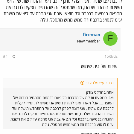
לרכבת עם שתיה , אני רוצה לפרגן לרכבת על ההתחדשות שלה ועל
הרכבת בבאר שבע ויורדים ממנה בנהריה לאחר כמעט 4 שעות. החברה
השירות הנהדר שלהם, מה שמתסכל זה שהדתיים דופקים לנו גם את
מנצלת את היותה היחידה בתוך מערכת רכבת ישראל שמוכרת בתוך
ההנאה בנסיעה ברכבת וכל מוצאי שבת אני מחכה עד ליציאת השבת
הרכבת ובתחנות שימו לב שבתחנות הרכבת עצמן ז"א ברציפים אין מכונות
שתיה ודוכני ממכר כלשהן וזאת על מנת שלא לפגוע באותה זכיינית
ע"מ לנסוע ברכבת וזה ממש ממש מתסכל. גילה
שדואגת לדפוק את הנוסעים מכל כיוון אפשרי שהרי אם היו מכונות כאלו
אנשים היו יורדים מהרכבת קונים בכמה שניות ועולים על הרכבת בחזרה
fireman
בלי שום בעיה אני חושב שרכבת ישראל שגוף ממשלתי צריכה למנוע את
F
הסחטנות הזאת של חברת המכרז הזו שפועלת בתוך הרכבות כמונופול
New member
הגוזל את כספי הנוסעים.
#4
15/3/02
שירות של בית שימוש
נכתב ע"י גילה37:
אתה בהחלט צודק
ואני כנוסעת ותיקה של הרכבת כל פעם נדהמת מהמחיר הגבוה של
המוצר .... אבל מאחר ואני למודת ניסיון אני משתדלת תמיד לעלות
לרכבת עם שתיה , אני רוצה לפרגן לרכבת על ההתחדשות שלה ועל
השירות הנהדר שלהם, מה שמתסכל זה שהדתיים דופקים לנו גם את
ההנאה בנסיעה ברכבת וכל מוצאי שבת אני מחכה עד ליציאת השבת
ע"מ לנסוע ברכבת וזה ממש ממש מתסכל. גילה