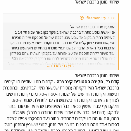
שירותי מזנון ברכבת ישראל
שמתפצלת מהמסילה הראשית וחוזרת ומתחברת אליה אח"כ.
נכתב ע"י fireman:
הפקעת מחירים ברכבת ישראל
אני אישית נוסע מתמיד ברכבת ישראל בעיקר בקו באר שבע תל אביב
ולעיתים רחוקות בקו באר שבע עכו. רכבת ישראל מספקת שירות מכירת
משקאות ומוצרי מזון קלים ע"י חברה במכרז תקופתי שמבצעת מכירה בקווי
הרכבות בכל הארץ. החברה בשם "גט" מוכרת במחירים מופקעים ביותר
ועוד מעיזה לקחת תוספת של 30 אגורות על בקבוקי השתיה שהם בפיקדון
כיום אבל נראה אותכם מנסים להחזיר להם את הבקבוק ולקבל את ה30
אגורות האלו בחזרה... בעיקרון ה30 אגורות האלו לא יעשו אותי עשיר, אבל
לחץ כדי להרחיב...
זה עניין עקרוני וחצוף מצד החברה הזכיינית. מעבר לכך הנוסעים ברכבת
הופכים לתלויים בשרותיה של אותה זכיינית שדואגת לסחוט את הכספים
שירותי מזנון ברכבת ישראל
היטב היטב מהנוסעים שרובם המכריע הוא חיילים. בגדול אפשר לשרוד את
קודם כל,
סקירה הסטורית קצרצרה
- קרונות מזנון יעודיים היו קיימים
הנסיעה מבאר שבע לתל אביב בלי לקנות שתיה או משהו לאכול כי זה
ברכבת ישראל מאז הקמתה (מסורת שנשאר מימי הבריטים), ובמסגרת
בסה"כ שעה....אבל קחו בחשבון שיש חיילים ונוסעים אחרים שעולים על
רכישות הקרונות החדשים של שנות ה-60 וה-70 נקנו קרונות חדשים
הרכבת בבאר שבע ויורדים ממנה בנהריה לאחר כמעט 4 שעות. החברה
לצורך זה. אותם הקרונות היו בשימוש זה עד לתחילת שנות ה-90,
מנצלת את היותה היחידה בתוך מערכת רכבת ישראל שמוכרת בתוך
וחלקם אף עברו שיפוץ ככאלו בגל השיפוצים שהיו אז. אני זוכר בתור
הרכבת ובתחנות שימו לב שבתחנות הרכבת עצמן ז"א ברציפים אין מכונות
שתיה ודוכני ממכר כלשהן וזאת על מנת שלא לפגוע באותה זכיינית
ילד קטן (היום אני כבר שנה אחרי שירות החובה בצה"ל) שאכלתי
שדואגת לדפוק את הנוסעים מכל כיוון אפשרי שהרי אם היו מכונות כאלו
בהם, וגם אז הם היו יקרנים להחריד. בתור נער הספקתי אפילו לצלם
אנשים היו יורדים מהרכבת קונים בכמה שניות ועולים על הרכבת בחזרה
לפחות אחד מהם מבפנים במצב של מזנון, לפני ששופץ והמזנון בוטל.
בלי שום בעיה אני חושב שרכבת ישראל שגוף ממשלתי צריכה למנוע את
ועכשיו
יותר לענין
- למיטב הבנתי, רכבת ישראל היא זו שמחלקת את