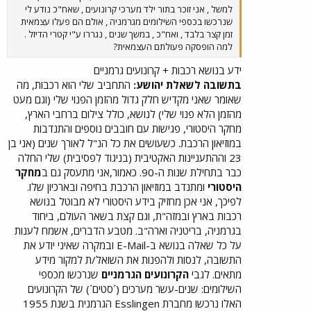
למשל , אני זוכר בתור ילד מערכי קרונועים , שאח"כ נודע לי
שנרכשו בכספי השילומים מגרמניה , אולם הם פעלו עצמאית
זמן קצר בלבד , ואח"כ , במשך שנים , נגררו ע"י קטרי הדיזל .
למה הופסקה פעולתם העצמאית?
ידע בנושא רכבות + קרונועים גרמניים
בתשובה לשאלת יהושע:
התחביב שלי הוא רכבות, מה
שאומר שאני מקדיש חלק גדול מהזמן הפנוי שלי (וגם מעט
מהזמן הלא פנוי שלי) לנושא, כולל צילום ברחבי הארץ,
מחקר היסטורי, פגישות עם חובבים נוספים והתנדבות
במוזיאון הרכבת. כשעושים את כל הנ"ל לאורך שנים (אני בן
23 וההתעניינות האקטיבית (בניגוד לפסיבית) שלי החלה
כבר בתחילת שנות ה-90. כאמור,אני מתעסק גם ב
מחקר
היסטורי
ומתנדב במוזיאון הרכבת בחיפה ובארכיון שלו.
לפיכך, אני אכן מחזיק בידע היסטורי לא מבוטל בנושא
רכבות בארץ ובמזה"ת, וגם קצת בשאר העולם, ביחוד
בגרמניה, בריטניה וארה"ב. מטבע הדברים, אשמח לענות
על כל שאלה בנושא ב-E-Mail ובמקרה שאיני יודע את
התשובה, לנסות ולהפנות את השואל/ת למקור מידע
מתאים. לגבי
הקרונועים הגרמניים
שנרכשו מכספי
השילומים: שנים-עשר מערכים (´סטים´) של הקרונועים
האלו נרכשו מחברת Esslingen הגרמנית בשנת 1955